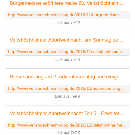
Bürgermeister eröffnete heute 23. Veitshöchheimer Altortweihnacht - Teil 2 - Veitshöchheim News
http://www.veitshoechheim-blog.de/2016/11/burgermeister-eroffnete-heute-23-veitshochheimer-altortweihnacht-teil-2.html
Link auf Teil 2
Veitshöchheimer Altortweihnacht am Sonntag sehr gut besucht - Teil 3 - Veitshöchheim News
http://www.veitshoechheim-blog.de/2016/11/veitshochheimer-altortweihnacht-am-sonntag-sehr-gut-besucht-teil-3.html
Link auf Teil 3
Riesenandrang am 2. Adventssonntag und einige Neuerungen - Teil 4 Veitshöchheimer Altortweihnacht - Veitshöchheim News
http://www.veitshoechheim-blog.de/2016/12/riesenandrang-bei-veitshochheimer-altortweihnacht-am-2.adventssonntag-teil-3.html
Link aus Teil 4
Veitshöchheimer Altortweihnacht Teil 5 - Erweitertes Angebot in der romantischen Dorfkulisse des großen HdB-Saals kommt sehr gut an - Weitere Attraktionen - Veitshöchheim News
http://www.veitshoechheim-blog.de/2016/12/veitshochheimer-altortweihnacht-teil-5-erweitertes-angebot-in-der-romantischen-dorfkullise-des-grossen-hdb-saals-kommt-sehr-gut-an.h?utm_source=_ob_share&utm_medium=_ob_facebook&utm_campaign=_ob_share_auto
Link auf Teil 5