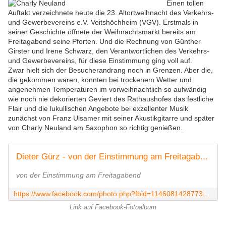
Einen tollen
Auftakt verzeichnete heute die 23. Altortweihnacht des Verkehrs-
und Gewerbevereins e.V. Veitshöchheim (VGV). Erstmals in
seiner Geschichte öffnete der Weihnachtsmarkt bereits am
Freitagabend seine Pforten. Und die Rechnung von Günther
Girster und Irene Schwarz, den Verantwortlichen des Verkehrs-
und Gewerbevereins, für diese Einstimmung ging voll auf.
Zwar hielt sich der Besucherandrang noch in Grenzen. Aber die,
die gekommen waren, konnten bei trockenem Wetter und
angenehmen Temperaturen im vorweihnachtlich so aufwändig
wie noch nie dekorierten Geviert des Rathaushofes das festliche
Flair und die lukullischen Angebote bei exzellenter Musik
zunächst von Franz Ulsamer mit seiner Akustikgitarre und später
von Charly Neuland am Saxophon so richtig genießen.
Dieter Gürz - von der Einstimmung am Freitagabend | Facebook
von der Einstimmung am Freitagabend
https://www.facebook.com/photo.php?fbid=1146081428773547&set=a.1146081368773553.1073742113.100001151037013&type=3&theater
Link auf Facebook-Fotoalbum