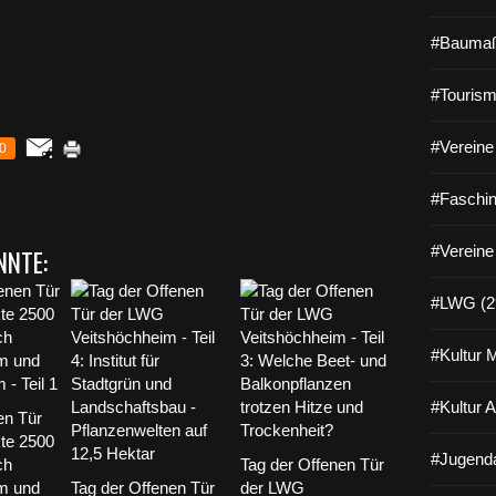
#Baumaß
#Tourism
#Vereine 
0
#Faschin
#Vereine
NNTE:
#LWG (2
#Kultur 
#Kultur 
en Tür
te 2500
#Jugenda
ch
Tag der Offenen Tür
m und
Tag der Offenen Tür
der LWG