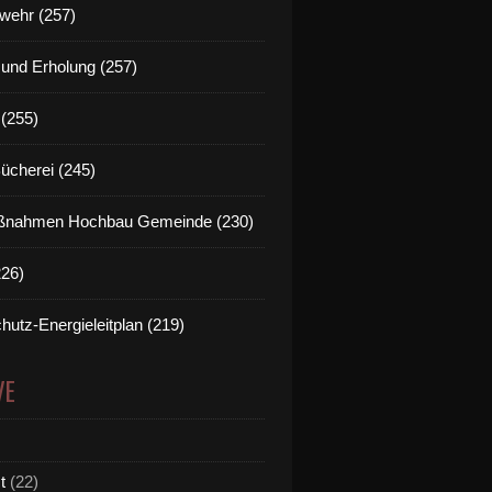
wehr (257)
t und Erholung (257)
(255)
Bücherei (245)
nahmen Hochbau Gemeinde (230)
226)
hutz-Energieleitplan (219)
VE
t
(22)