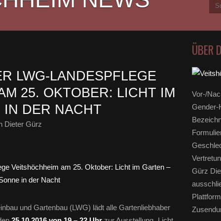
ÜBER 
ER LWG-LANDESPFLEGE
M 25. OKTOBER: LICHT IM
Vor-/Nac
 IN DER NACHT
Gender-H
Bezeichn
 Dieter Gürz
Formulie
Geschlec
Vertretun
Gürz Die
ausschli
Plattform
inbau und Gartenbau (LWG) lädt alle Gartenliebhaber
Zusendun
den
25.10.2016 von 19 – 22 Uhr
zur Ausstellung „Licht