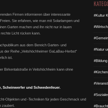
KATEG
erenden Firmen informieren über interessante
#Kultur 
 Freien. Sie erfahren, wie man mit Solarlampen und
#Wirtsch
en Garten machen und ihn nicht nur in lauen
rechte Licht rücken kann.
#Gemein
Fachpublikum aus dem Bereich Garten- und
#Natur u
aus der Reihe „Veitshöchheimer GaLaBau-Herbst“
lich ist.
#Bildun
der Birkentalstraße in Veitshöchheim kann ohne
#Kirchen
#Veranst
e, Scheinwerfer und Schwedenfeuer.
#Soziale
Licht-Objekten und -Techniken für jeden Geschmack und
 zaubert.
#Braucht