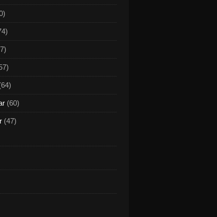
0)
74)
7)
57)
(64)
ar
(60)
r
(47)