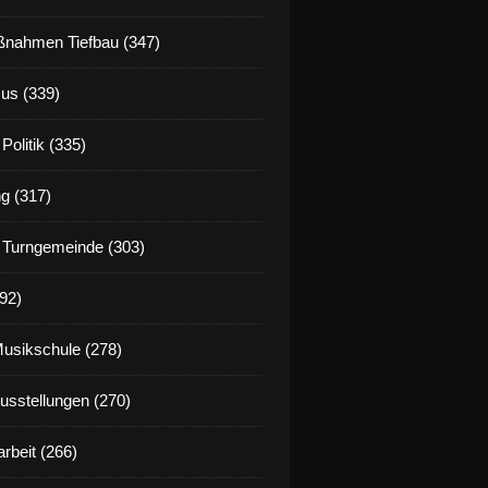
nahmen Tiefbau (347)
us (339)
Politik (335)
g (317)
 Turngemeinde (303)
92)
Musikschule (278)
Ausstellungen (270)
rbeit (266)