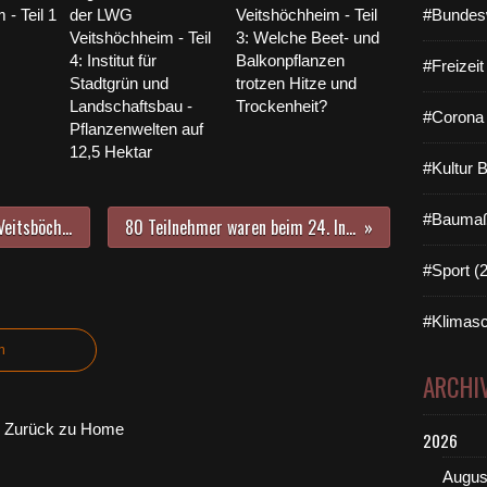
- Teil 1
der LWG
Veitshöchheim - Teil
#Bundes
Veitshöchheim - Teil
3: Welche Beet- und
4: Institut für
Balkonpflanzen
#Freizei
Stadtgrün und
trotzen Hitze und
Landschaftsbau -
Trockenheit?
#Corona 
Pflanzenwelten auf
12,5 Hektar
#Kultur 
#Baumaß
Fastnacht in Franken - Gemeinde Veitsböchheim hoch erfreut über die weitere Zusammenarbeit zwischen Fastnacht-Verband Franken (FVF) und Bayerischem Rundfunk (BR)
80 Teilnehmer waren beim 24. Info-Gang Gemeinde Veitshöchheim nachhaltig beeindruckt - Station 1: Neubau der Energieversorgung
#Sport (
#Klimasc
n
ARCHI
Zurück zu Home
2026
Augus