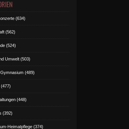
ORIEN
Konzerte (634)
aft (562)
de (524)
nd Umwelt (503)
g Gymnasium (489)
 (477)
altungen (448)
s (392)
um-Heimatpflege (374)