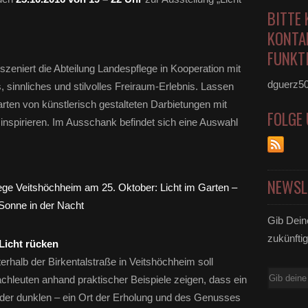
BITTE 
KONTA
FUNKTI
szeniert die Abteilung Landespflege in Kooperation mit
dguerz5
 sinnliches und stilvolles Freiraum-Erlebnis. Lassen
arten von künstlerisch gestalteten Darbietungen mit
FOLGE
nspirieren. Im Ausschank befindet sich eine Auswahl
NEWSL
Gib Dein
zukünftig
Licht rücken
rhalb der Birkentalstraße in Veitshöchheim soll
E-
Fachleuten anhand praktischer Beispiele zeigen, dass ein
Mail
n der dunklen – ein Ort der Erholung und des Genusses