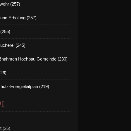
wehr (257)
t und Erholung (257)
(255)
Bücherei (245)
nahmen Hochbau Gemeinde (230)
226)
hutz-Energieleitplan (219)
VE
t
(26)