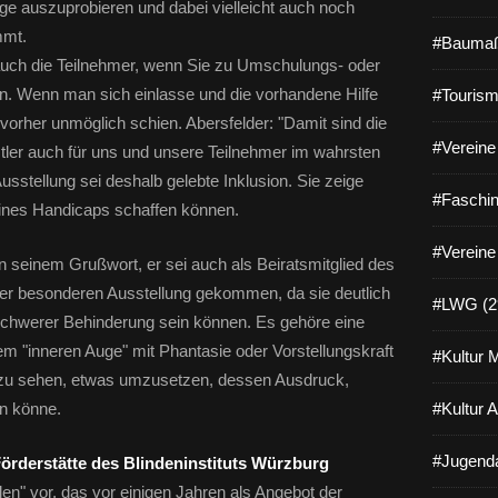
nge auszuprobieren und dabei vielleicht auch noch
mmt.
#Baumaß
 auch die Teilnehmer, wenn Sie zu Umschulungs- oder
Wenn man sich einlasse und die vorhandene Hilfe
#Tourism
orher unmöglich schien. Abersfelder: "Damit sind die
#Vereine 
ler auch für uns und unsere Teilnehmer im wahrsten
sstellung sei deshalb gelebte Inklusion. Sie zeige
#Faschin
eines Handicaps schaffen können.
#Vereine
in seinem Grußwort, er sei auch als Beiratsmitglied des
er besonderen Ausstellung gekommen, da sie deutlich
#LWG (2
schwerer Behinderung sein können. Es gehöre eine
dem "inneren Auge" mit Phantasie oder Vorstellungskraft
#Kultur 
s zu sehen, etwas umzusetzen, dessen Ausdruck,
n könne.
#Kultur 
#Jugenda
Förderstätte des Blindeninstituts Würzburg
alen" vor, das vor einigen Jahren als Angebot der