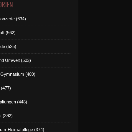
ORIEN
Konzerte (634)
aft (562)
de (525)
nd Umwelt (503)
g Gymnasium (489)
 (477)
altungen (448)
s (392)
um-Heimatpflege (374)