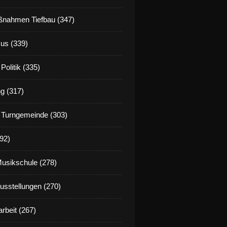
nahmen Tiefbau (347)
us (339)
Politik (335)
g (317)
 Turngemeinde (303)
92)
Musikschule (278)
Ausstellungen (270)
rbeit (267)