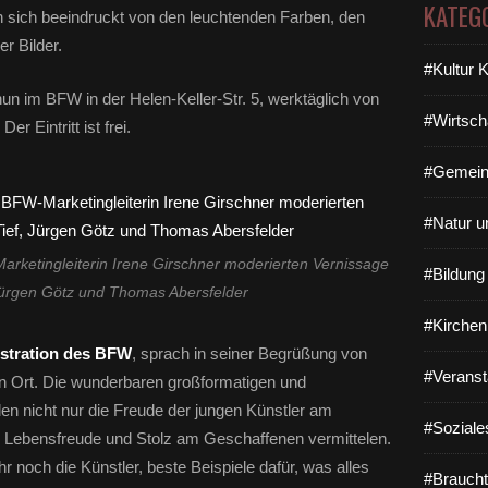
KATEG
n sich beeindruckt von den leuchtenden Farben, den
r Bilder.
#Kultur 
n im BFW in der Helen-Keller-Str. 5, werktäglich von
#Wirtsch
r Eintritt ist frei.
#Gemein
#Natur u
arketingleiterin Irene Girschner moderierten Vernissage
#Bildun
, Jürgen Götz und Thomas Abersfelder
#Kirchen
istration des BFW
, sprach in seiner Begrüßung von
#Veranst
en Ort. Die wunderbaren großformatigen und
den nicht nur die Freude der jungen Künstler am
#Soziale
 Lebensfreude und Stolz am Geschaffenen vermittelen.
r noch die Künstler, beste Beispiele dafür, was alles
#Braucht