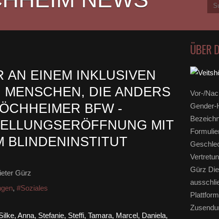
ÜBER 
R AN EINEM INKLUSIVEN
N MENSCHEN, DIE ANDERS
Vor-/Nac
HÖCHHEIMER BFW -
Gender-H
Bezeichn
TELLUNGSERÖFFNUNG MIT
Formulie
 BLINDENINSTITUT
Geschlec
Vertretun
Gürz Die
eter Gürz
ausschli
ngen
,
#Soziales
Plattform
Zusendun