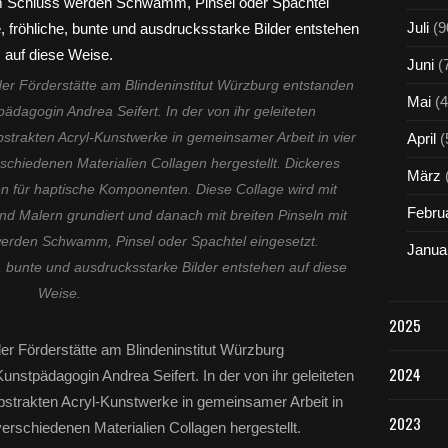
Juli
(9
Juni
(
er Förderstätte am Blindeninstitut Würzburg entstanden
Mai
(4
pädagogin Andrea Seifert. In der von ihr geleiteten
strakten Acryl-Kunstwerke in gemeinsamer Arbeit in vier
April
(
schiedenen Materialien Collagen hergestellt. Dickeres
März
en für haptische Komponenten. Diese Collage wird mit
Febru
d Malern grundiert und danach mit breiten Pinseln mit
werden Schwamm, Pinsel oder Spachtel eingesetzt.
Janua
e, bunte und ausdrucksstarke Bilder entstehen auf diese
Weise.
2025
er Förderstätte am Blindeninstitut Würzburg
2024
Kunstpädagogin Andrea Seifert. In der von ihr geleiteten
bstrakten Acryl-Kunstwerke in gemeinsamer Arbeit in
2023
verschiedenen Materialien Collagen hergestellt.