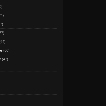
0)
74)
7)
57)
(64)
ar
(60)
r
(47)