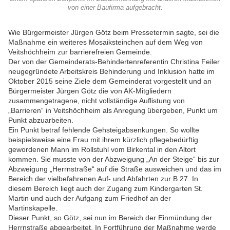
von einer Baufirma aufgebracht.
Wie Bürgermeister Jürgen Götz beim Pressetermin sagte, sei die
Maßnahme ein weiteres Mosaiksteinchen auf dem Weg von
Veitshöchheim zur barrierefreien Gemeinde.
Der von der Gemeinderats-Behindertenreferentin Christina Feiler
neugegründete Arbeitskreis Behinderung und Inklusion hatte im
Oktober 2015 seine Ziele dem Gemeinderat vorgestellt und an
Bürgermeister Jürgen Götz die von AK-Mitgliedern
zusammengetragene, nicht vollständige Auflistung von
„Barrieren“ in Veitshöchheim als Anregung übergeben, Punkt um
Punkt abzuarbeiten.
Ein Punkt betraf fehlende Gehsteigabsenkungen. So wollte
beispielsweise eine Frau mit ihrem kürzlich pflegebedürftig
gewordenen Mann im Rollstuhl vom Birkental in den Altort
kommen. Sie musste von der Abzweigung „An der Steige“ bis zur
Abzweigung „Herrnstraße“ auf die Straße ausweichen und das im
Bereich der vielbefahrenen Auf- und Abfahrten zur B 27. In
diesem Bereich liegt auch der Zugang zum Kindergarten St.
Martin und auch der Aufgang zum Friedhof an der
Martinskapelle.
Dieser Punkt, so Götz, sei nun im Bereich der Einmündung der
Herrnstraße abgearbeitet. In Fortführung der Maßnahme werde