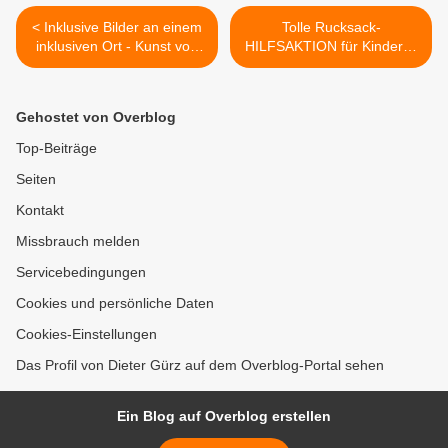
< Inklusive Bilder an einem
Tolle Rucksack-
inklusiven Ort - Kunst von
HILFSAKTION für Kinder in
Menschen, die anders
Malawi im Gymnasium
sehen im Veitshöchheimer
Veitshöchheim - 300
BFW - Stilvolle
Schüler packten 127
Gehostet von Overblog
Ausstellungseröffnung mit
Rucksäcke für Mary's
Werken aus dem
Meals-Projekt >
Top-Beiträge
Blindeninstitut Würzburg
Seiten
Kontakt
Missbrauch melden
Servicebedingungen
Cookies und persönliche Daten
Cookies-Einstellungen
Das Profil von Dieter Gürz auf dem Overblog-Portal sehen
Ein Blog auf Overblog erstellen