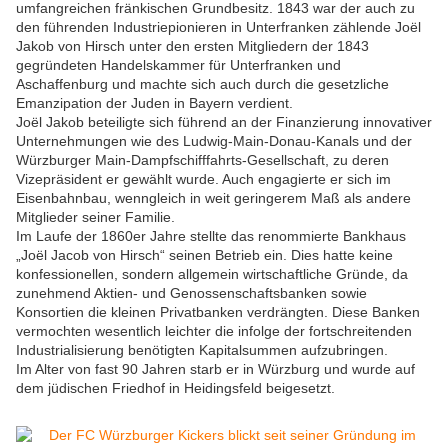
umfangreichen fränkischen Grundbesitz. 1843 war der auch zu
den führenden Industriepionieren in Unterfranken zählende Joël
Jakob von Hirsch unter den ersten Mitgliedern der 1843
gegründeten Handelskammer für Unterfranken und
Aschaffenburg und machte sich auch durch die gesetzliche
Emanzipation der Juden in Bayern verdient.
Joël Jakob beteiligte sich führend an der Finanzierung innovativer
Unternehmungen wie des Ludwig-Main-Donau-Kanals und der
Würzburger Main-Dampfschifffahrts-Gesellschaft, zu deren
Vizepräsident er gewählt wurde. Auch engagierte er sich im
Eisenbahnbau, wenngleich in weit geringerem Maß als andere
Mitglieder seiner Familie.
Im Laufe der 1860er Jahre stellte das renommierte Bankhaus
„Joël Jacob von Hirsch“ seinen Betrieb ein. Dies hatte keine
konfessionellen, sondern allgemein wirtschaftliche Gründe, da
zunehmend Aktien- und Genossenschaftsbanken sowie
Konsortien die kleinen Privatbanken verdrängten. Diese Banken
vermochten wesentlich leichter die infolge der fortschreitenden
Industrialisierung benötigten Kapitalsummen aufzubringen.
Im Alter von fast 90 Jahren starb er in Würzburg und wurde auf
dem jüdischen Friedhof in Heidingsfeld beigesetzt.