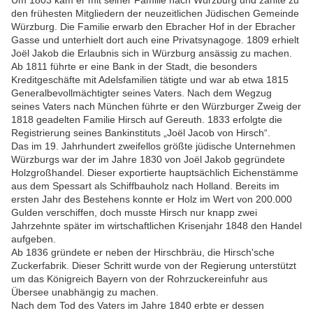
Um 1803 kam er mit seiner Familie nach Würzburg und zählte zu
den frühesten Mitgliedern der neuzeitlichen Jüdischen Gemeinde
Würzburg. Die Familie erwarb den Ebracher Hof in der Ebracher
Gasse und unterhielt dort auch eine Privatsynagoge. 1809 erhielt
Joël Jakob die Erlaubnis sich in Würzburg ansässig zu machen.
Ab 1811 führte er eine Bank in der Stadt, die besonders
Kreditgeschäfte mit Adelsfamilien tätigte und war ab etwa 1815
Generalbevollmächtigter seines Vaters. Nach dem Wegzug
seines Vaters nach München führte er den Würzburger Zweig der
1818 geadelten Familie Hirsch auf Gereuth. 1833 erfolgte die
Registrierung seines Bankinstituts „Joël Jacob von Hirsch“.
Das im 19. Jahrhundert zweifellos größte jüdische Unternehmen
Würzburgs war der im Jahre 1830 von Joël Jakob gegründete
Holzgroßhandel. Dieser exportierte hauptsächlich Eichenstämme
aus dem Spessart als Schiffbauholz nach Holland. Bereits im
ersten Jahr des Bestehens konnte er Holz im Wert von 200.000
Gulden verschiffen, doch musste Hirsch nur knapp zwei
Jahrzehnte später im wirtschaftlichen Krisenjahr 1848 den Handel
aufgeben.
Ab 1836 gründete er neben der Hirschbräu, die Hirsch'sche
Zuckerfabrik. Dieser Schritt wurde von der Regierung unterstützt
um das Königreich Bayern von der Rohrzuckereinfuhr aus
Übersee unabhängig zu machen.
Nach dem Tod des Vaters im Jahre 1840 erbte er dessen