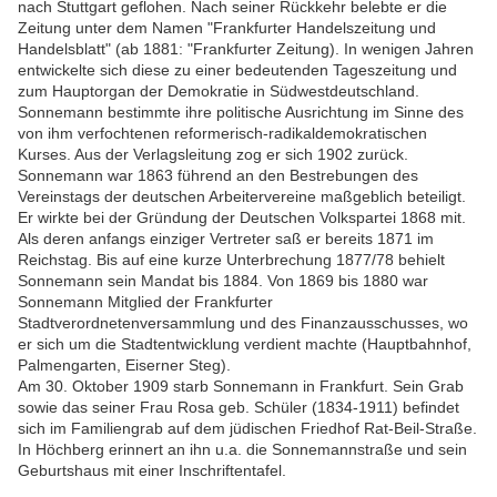
nach Stuttgart geflohen. Nach seiner Rückkehr belebte er die
Zeitung unter dem Namen "Frankfurter Handelszeitung und
Handelsblatt" (ab 1881: "Frankfurter Zeitung). In wenigen Jahren
entwickelte sich diese zu einer bedeutenden Tageszeitung und
zum Hauptorgan der Demokratie in Südwestdeutschland.
Sonnemann bestimmte ihre politische Ausrichtung im Sinne des
von ihm verfochtenen reformerisch-radikaldemokratischen
Kurses. Aus der Verlagsleitung zog er sich 1902 zurück.
Sonnemann war 1863 führend an den Bestrebungen des
Vereinstags der deutschen Arbeitervereine maßgeblich beteiligt.
Er wirkte bei der Gründung der Deutschen Volkspartei 1868 mit.
Als deren anfangs einziger Vertreter saß er bereits 1871 im
Reichstag. Bis auf eine kurze Unterbrechung 1877/78 behielt
Sonnemann sein Mandat bis 1884. Von 1869 bis 1880 war
Sonnemann Mitglied der Frankfurter
Stadtverordnetenversammlung und des Finanzausschusses, wo
er sich um die Stadtentwicklung verdient machte (Hauptbahnhof,
Palmengarten, Eiserner Steg).
Am 30. Oktober 1909 starb Sonnemann in Frankfurt. Sein Grab
sowie das seiner Frau Rosa geb. Schüler (1834-1911) befindet
sich im Familiengrab auf dem jüdischen Friedhof Rat-Beil-Straße.
In Höchberg erinnert an ihn u.a. die Sonnemannstraße und sein
Geburtshaus mit einer Inschriftentafel.