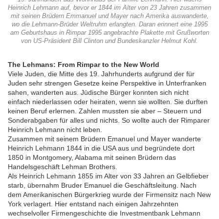
Heinrich Lehmann auf, bevor er 1844 im Alter von 23 Jahren zusammen
mit seinen Brüdern Emmanuel und Mayer nach Amerika auswanderte,
wo die Lehmann-Brüder Weltruhm erlangten. Daran erinnert eine 1995
am Geburtshaus in Rimpar 1995 angebrachte Plakette mit Grußworten
von US-Präsident Bill Clinton und Bundeskanzler Helmut Kohl.
The Lehmans: From Rimpar to the New World
Viele Juden, die Mitte des 19. Jahrhunderts aufgrund der für
Juden sehr strengen Gesetze keine Perspektive in Unterfranken
sahen, wanderten aus. Jüdische Bürger konnten sich nicht
einfach niederlassen oder heiraten, wenn sie wollten. Sie durften
keinen Beruf erlernen. Zahlen mussten sie aber – Steuern und
Sonderabgaben für alles und nichts. So wollte auch der Rimparer
Heinrich Lehmann nicht leben.
Zusammen mit seinem Brüdern Emanuel und Mayer wanderte
Heinrich Lehmann 1844 in die USA aus und begründete dort
1850 in Montgomery, Alabama mit seinen Brüdern das
Handelsgeschäft Lehman Brothers.
Als Heinrich Lehmann 1855 im Alter von 33 Jahren an Gelbfieber
starb, übernahm Bruder Emanuel die Geschäftsleitung. Nach
dem Amerikanischen Bürgerkrieg wurde der Firmensitz nach New
York verlagert. Hier entstand nach einigen Jahrzehnten
wechselvoller Firmengeschichte die
Investmentbank Lehmann