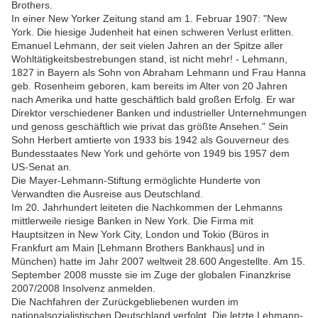
Brothers.
In einer New Yorker Zeitung stand am 1. Februar 1907: "New
York. Die hiesige Judenheit hat einen schweren Verlust erlitten.
Emanuel Lehmann, der seit vielen Jahren an der Spitze aller
Wohltätigkeitsbestrebungen stand, ist nicht mehr! - Lehmann,
1827 in Bayern als Sohn von Abraham Lehmann und Frau Hanna
geb. Rosenheim geboren, kam bereits im Alter von 20 Jahren
nach Amerika und hatte geschäftlich bald großen Erfolg. Er war
Direktor verschiedener Banken und industrieller Unternehmungen
und genoss geschäftlich wie privat das größte Ansehen." Sein
Sohn Herbert amtierte von 1933 bis 1942 als Gouverneur des
Bundesstaates New York und gehörte von 1949 bis 1957 dem
US-Senat an.
Die Mayer-Lehmann-Stiftung ermöglichte Hunderte von
Verwandten die Ausreise aus Deutschland.
Im 20. Jahrhundert leiteten die Nachkommen der Lehmanns
mittlerweile riesige Banken in New York. Die Firma mit
Hauptsitzen in New York City, London und Tokio (Büros in
Frankfurt am Main [Lehmann Brothers Bankhaus] und in
München) hatte im Jahr 2007 weltweit 28.600 Angestellte. Am 15.
September 2008 musste sie im Zuge der globalen Finanzkrise
2007/2008 Insolvenz anmelden.
Die Nachfahren der Zurückgebliebenen wurden im
nationalsozialistischen Deutschland verfolgt. Die letzte Lehmann-