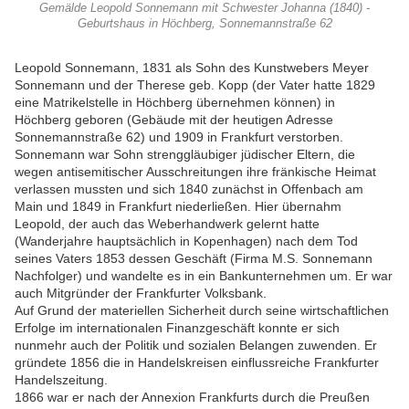
Gemälde Leopold Sonnemann mit Schwester Johanna (1840) -
Geburtshaus in Höchberg, Sonnemannstraße 62
Leopold Sonnemann, 1831 als Sohn des Kunstwebers Meyer
Sonnemann und der Therese geb. Kopp (der Vater hatte 1829
eine Matrikelstelle in Höchberg übernehmen können) in
Höchberg geboren (Gebäude mit der heutigen Adresse
Sonnemannstraße 62) und 1909 in Frankfurt verstorben.
Sonnemann war Sohn strenggläubiger jüdischer Eltern, die
wegen antisemitischer Ausschreitungen ihre fränkische Heimat
verlassen mussten und sich 1840 zunächst in Offenbach am
Main und 1849 in Frankfurt niederließen. Hier übernahm
Leopold, der auch das Weberhandwerk gelernt hatte
(Wanderjahre hauptsächlich in Kopenhagen) nach dem Tod
seines Vaters 1853 dessen Geschäft (Firma M.S. Sonnemann
Nachfolger) und wandelte es in ein Bankunternehmen um. Er war
auch Mitgründer der Frankfurter Volksbank.
Auf Grund der materiellen Sicherheit durch seine wirtschaftlichen
Erfolge im internationalen Finanzgeschäft konnte er sich
nunmehr auch der Politik und sozialen Belangen zuwenden. Er
gründete 1856 die in Handelskreisen einflussreiche Frankfurter
Handelszeitung.
1866 war er nach der Annexion Frankfurts durch die Preußen