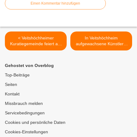
Einen Kommentar hinzufügen
< Veitshöchheimer
In Veitshöchheim
Kuratiegemeinde feiert am
aufgewachsene Künstlerin
6. März 50 Jahre Weihe der
Kathrin Feser bei Dreier-
Kuratiekirche
Ausstellung in der VHS >
Gehostet von Overblog
Top-Beiträge
Seiten
Kontakt
Missbrauch melden
Servicebedingungen
Cookies und persönliche Daten
Cookies-Einstellungen