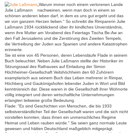
„Warum immer noch einem verlorenen Lande
Julie Laßmann
nachweinen, wenn man doch in einem so
schönen anderen leben darf, in dem es uns gut ergeht und das
wir von ganzem Herzen lieben.“ So schreibt die Rimparerin Julie
Laßmann 1934 rückblickend über ihr kindliches Unverständnis,
wenn ihre Mutter am Vorabend des Feiertags Tischa Be-Aw an
den Fall Jerusalems und die Zerstörung des Zweiten Tempels,
die Vertreibung der Juden aus Spanien und andere Katastrophen
erinnerte.
Sie ist eine von 45 Personen, deren Lebensläufe Flade in seinem
Buch beleuchtet. Neben Julie Laßmann stellte der Historiker im
Sitzungssaal des Rathauses auf Einladung der Simon
Höchheimer-Gesellschaft Veitshöchheim den 60 Zuhörern
examplarisch aus seinem Buch das Leben mehrerer in Rimpar,
Höchberg und Gaukönigshofen lebender Juden in Wort und Bild
kenntnisreich dar. Diese waren in die Gesellschaft ihrer Wohnorte
völlig integriert und deren wirtschaftliche Unternehmungen
erlangten teilweise große Bedeutung.
Flade: "Es sind Geschichten von Menschen, die bis 1933
selbstverständlicher Teil der Gesellschaft waren und die sich nicht
vorstellen konnten, dass ihnen ein unmenschliches Regime
Heimat und Leben rauben würde." Sie seien ganz normale Leute
gewesen und hätten Deutschland maßgeblich mitgeprägt.