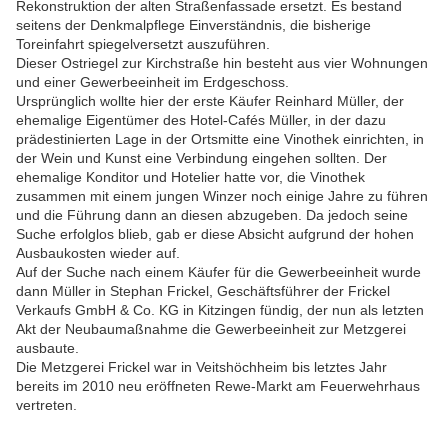
Rekonstruktion der alten Straßenfassade ersetzt. Es bestand
seitens der Denkmalpflege Einverständnis, die bisherige
Toreinfahrt spiegelversetzt auszuführen.
Dieser Ostriegel zur Kirchstraße hin besteht aus vier Wohnungen
und einer Gewerbeeinheit im Erdgeschoss.
Ursprünglich wollte hier der erste Käufer Reinhard Müller, der
ehemalige Eigentümer des Hotel-Cafés Müller, in der dazu
prädestinierten Lage in der Ortsmitte eine Vinothek einrichten, in
der Wein und Kunst eine Verbindung eingehen sollten. Der
ehemalige Konditor und Hotelier hatte vor, die Vinothek
zusammen mit einem jungen Winzer noch einige Jahre zu führen
und die Führung dann an diesen abzugeben. Da jedoch seine
Suche erfolglos blieb, gab er diese Absicht aufgrund der hohen
Ausbaukosten wieder auf.
Auf der Suche nach einem Käufer für die Gewerbeeinheit wurde
dann Müller in Stephan Frickel, Geschäftsführer der Frickel
Verkaufs GmbH & Co. KG in Kitzingen fündig, der nun als letzten
Akt der Neubaumaßnahme die Gewerbeeinheit zur Metzgerei
ausbaute.
Die Metzgerei Frickel war in Veitshöchheim bis letztes Jahr
bereits im 2010 neu eröffneten Rewe-Markt am Feuerwehrhaus
vertreten.