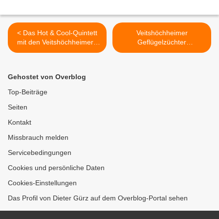
< Das Hot & Cool-Quintett
Veitshöchheimer
mit den Veitshöchheimern
Geflügelzüchter
Bernhard und Claudia von
überraschen Bilhildis-Kinder
der Goltz und Rainer
mit Ostereiern >
Schwander begeisterte in
Gehostet von Overblog
der Schulaula 120
Konzertbesucher
Top-Beiträge
Seiten
Kontakt
Missbrauch melden
Servicebedingungen
Cookies und persönliche Daten
Cookies-Einstellungen
Das Profil von Dieter Gürz auf dem Overblog-Portal sehen