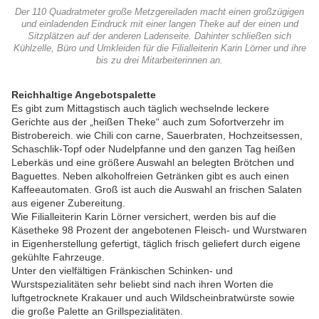
Der 110 Quadratmeter große Metzgereiladen macht einen großzügigen
und einladenden Eindruck mit einer langen Theke auf der einen und
Sitzplätzen auf der anderen Ladenseite. Dahinter schließen sich
Kühlzelle, Büro und Umkleiden für die Filialleiterin Karin Lörner und ihre
bis zu drei Mitarbeiterinnen an.
Reichhaltige Angebotspalette
Es gibt zum Mittagstisch auch täglich wechselnde leckere
Gerichte aus der „heißen Theke“ auch zum Sofortverzehr im
Bistrobereich. wie Chili con carne, Sauerbraten, Hochzeitsessen,
Schaschlik-Topf oder Nudelpfanne und den ganzen Tag heißen
Leberkäs und eine größere Auswahl an belegten Brötchen und
Baguettes. Neben alkoholfreien Getränken gibt es auch einen
Kaffeeautomaten. Groß ist auch die Auswahl an frischen Salaten
aus eigener Zubereitung.
Wie Filialleiterin Karin Lörner versichert, werden bis auf die
Käsetheke 98 Prozent der angebotenen Fleisch- und Wurstwaren
in Eigenherstellung gefertigt, täglich frisch geliefert durch eigene
gekühlte Fahrzeuge.
Unter den vielfältigen Fränkischen Schinken- und
Wurstspezialitäten sehr beliebt sind nach ihren Worten die
luftgetrocknete Krakauer und auch Wildscheinbratwürste sowie
die große Palette an Grillspezialitäten.