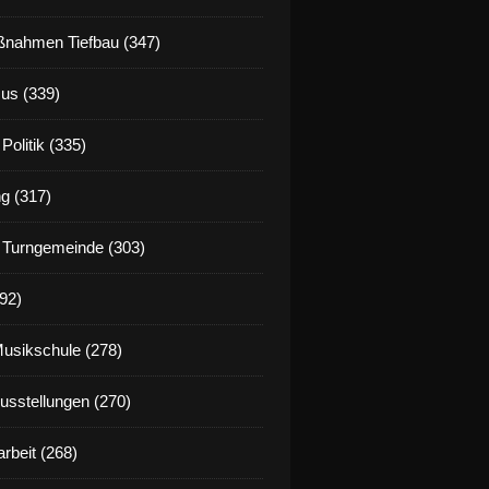
nahmen Tiefbau (347)
us (339)
Politik (335)
g (317)
 Turngemeinde (303)
92)
Musikschule (278)
Ausstellungen (270)
rbeit (268)