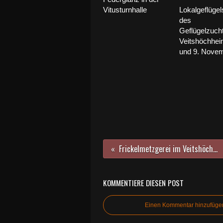
Vitusturnhalle
Lokalgeflüge
des
Geflügelzuch
Veitshöchhei
und 9. Nove
Frickelmetzgerei im Veitshöchheimer Ortszentrum an der Vituskirche eröffnet
KOMMENTIERE DIESEN POST
Einen Kommentar hinzufüge