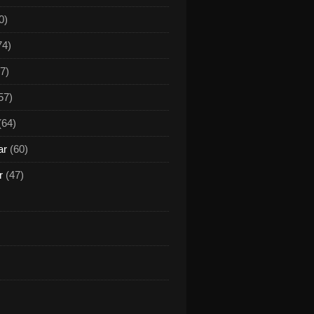
0)
74)
7)
57)
(64)
ar
(60)
r
(47)