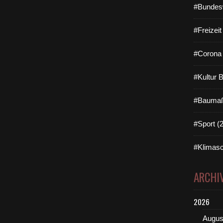
#Bundes
#Freizei
#Corona 
#Kultur 
#Baumaß
#Sport (
#Klimasc
ARCHI
2026
Augus