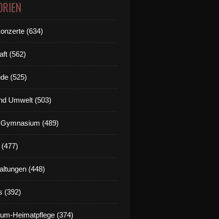
ORIEN
Konzerte (634)
aft (562)
de (525)
nd Umwelt (503)
g Gymnasium (489)
 (477)
altungen (448)
s (392)
um-Heimatpflege (374)