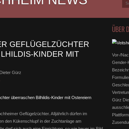
ÜBER 
ER GEFLÜGELZÜCHTER
LHILDIS-KINDER MIT
Vor-/Nac
Gender-H
Bezeichn
Dieter Gürz
Formulie
r
Geschlec
Vertretun
Gürz Die
ausschli
chheimer Geflügelzüchter. Alljährlich dürfen im
Plattform
rten den Kükenschlupf in der Zuchtanlage am
Zusendun
 darf sich auch eine Einrichtung, so wie heuer im Bild