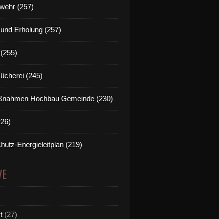
wehr (257)
t und Erholung (257)
(255)
Bücherei (245)
nahmen Hochbau Gemeinde (230)
226)
hutz-Energieleitplan (219)
VE
t
(27)