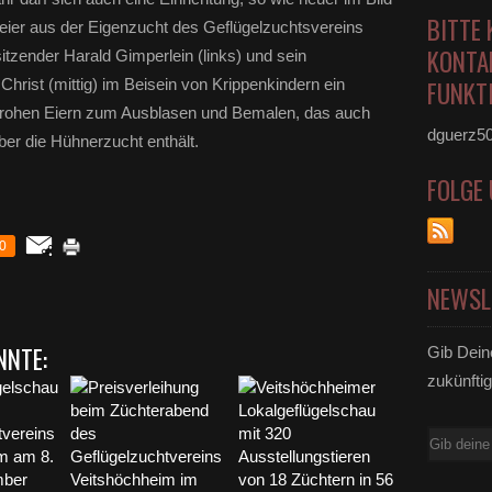
BITTE 
ereier aus der Eigenzucht des Geflügelzuchtsvereins
KONTA
tzender Harald Gimperlein (links) und sein
 Christ (mittig) im Beisein von Krippenkindern ein
FUNKTI
en rohen Eiern zum Ausblasen und Bemalen, das auch
dguerz5
ber die Hühnerzucht enthält.
FOLGE
0
NEWSL
NNTE:
Gib Dein
zukünftig
E-
Mail