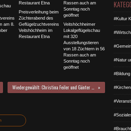
KATEG
lschau
Preisverleihung beim
tvereins
Züchterabend des
#Kultur 
m am 8.
Geflügelzuchtvereins
Veitshöchheimer
mber
Veitshöchheim im
Lokalgeflügelschau
#Wirtsch
Restaurant Etna
mit 320
Ausstellungstieren
#Gemein
von 18 Züchtern in 56
Rassen auch am
#Natur u
Sonntag noch
geöffnet
#Bildun
Wiedergewählt: Christina Feiler und Günter Thein bilden weiter die Doppelspitze der Veitshöchheimer Grünen
#Kirchen
#Veranst
#Soziale
n
#Braucht