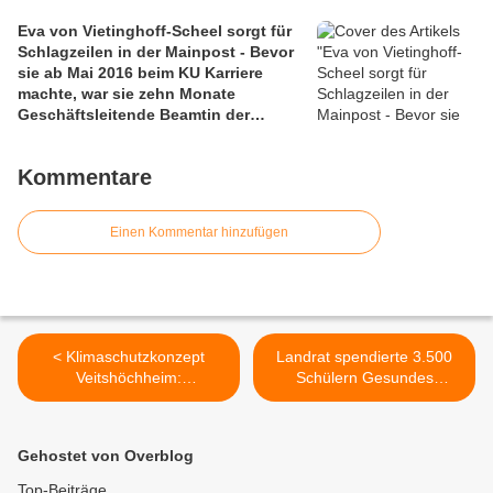
Eva von Vietinghoff-Scheel sorgt für
Schlagzeilen in der Mainpost - Bevor
sie ab Mai 2016 beim KU Karriere
machte, war sie zehn Monate
Geschäftsleitende Beamtin der
Gemeinde Veitshöchheim
Kommentare
Einen Kommentar hinzufügen
< Klimaschutzkonzept
Landrat spendierte 3.500
Veitshöchheim:
Schülern Gesundes
Energieausweispflicht und
Schulobst >
energetische
Sanierungsmöglichkeiten -
Gehostet von Overblog
Vortrag am 30.9.
Top-Beiträge