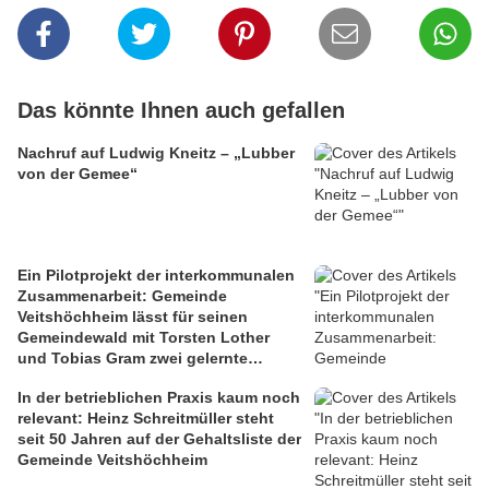
Das könnte Ihnen auch gefallen
Nachruf auf Ludwig Kneitz – „Lubber
von der Gemee“
Ein Pilotprojekt der interkommunalen
Zusammenarbeit: Gemeinde
Veitshöchheim lässt für seinen
Gemeindewald mit Torsten Lother
und Tobias Gram zwei gelernte
Schreiner als Quereinsteiger zu
In der betrieblichen Praxis kaum noch
Forstwirten durch den Zellinger
relevant: Heinz Schreitmüller steht
Gemeindeförster ausbilden
seit 50 Jahren auf der Gehaltsliste der
Gemeinde Veitshöchheim