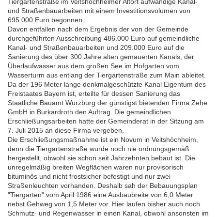
Tiergartenstraße im Veitshöchheimer Altort aufwändige Kanal-
und Straßenbauarbeiten mit einem Investitionsvolumen von
695.000 Euro begonnen.
Davon entfallen nach dem Ergebnis der von der Gemeinde
durchgeführten Ausschreibung 486.000 Euro auf gemeindliche
Kanal- und Straßenbauarbeiten und 209.000 Euro auf die
Sanierung des über 300 Jahre alten gemauerten Kanals, der
Überlaufwasser aus dem großen See im Hofgarten vom
Wasserturm aus entlang der Tiergartenstraße zum Main ableitet.
Da der 196 Meter lange denkmalgeschützte Kanal Eigentum des
Freistaates Bayern ist, erteilte für dessen Sanierung das
Staatliche Bauamt Würzburg der günstigst bietenden Firma Zehe
GmbH in Burkardroth den Auftrag. Die gemeindlichen
Erschließungsarbeiten hatte der Gemeinderat in der Sitzung am
7. Juli 2015 an diese Firma vergeben.
Die Erschließungsmaßnahme ist ein Novum in Veitshöchheim,
denn die Tiergartenstraße wurde noch nie ordnungsgemäß
hergestellt, obwohl sie schon seit Jahrzehnten bebaut ist. Die
unregelmäßig breiten Wegflächen waren nur provisorisch
bituminös und nicht frostsicher befestigt und nur zwei
Straßenleuchten vorhanden. Deshalb sah der Bebauungsplan
"Tiergarten" vom April 1986 eine Ausbaubreite von 6,0 Meter
nebst Gehweg von 1,5 Meter vor. Hier laufen bisher auch noch
Schmutz- und Regenwasser in einen Kanal, obwohl ansonsten im