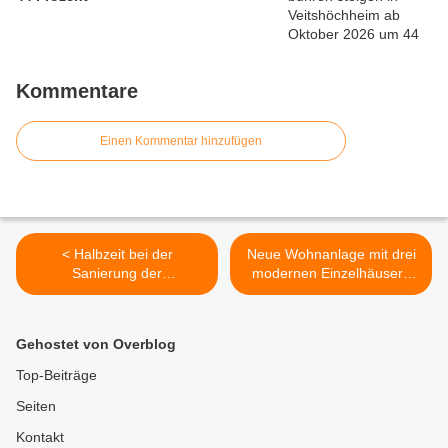
Kommentare
Einen Kommentar hinzufügen
< Halbzeit bei der
Neue Wohnanlage mit drei
Sanierung der
modernen Einzelhäusern
Günterslebener Straße am
prägt künftig das Ortsbild im
Gernecksplatz an der noch
Mainvorland an der Zufahrt
14 Tage gesperrten Zufahrt
zu den Mainfrankensälen >
Gehostet von Overblog
zum Altort
Top-Beiträge
Seiten
Kontakt