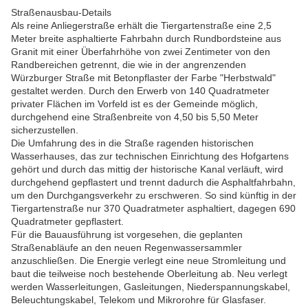
Straßenausbau-Details
Als reine Anliegerstraße erhält die Tiergartenstraße eine 2,5
Meter breite asphaltierte Fahrbahn durch Rundbordsteine aus
Granit mit einer Überfahrhöhe von zwei Zentimeter von den
Randbereichen getrennt, die wie in der angrenzenden
Würzburger Straße mit Betonpflaster der Farbe "Herbstwald"
gestaltet werden. Durch den Erwerb von 140 Quadratmeter
privater Flächen im Vorfeld ist es der Gemeinde möglich,
durchgehend eine Straßenbreite von 4,50 bis 5,50 Meter
sicherzustellen.
Die Umfahrung des in die Straße ragenden historischen
Wasserhauses, das zur technischen Einrichtung des Hofgartens
gehört und durch das mittig der historische Kanal verläuft, wird
durchgehend gepflastert und trennt dadurch die Asphaltfahrbahn,
um den Durchgangsverkehr zu erschweren. So sind künftig in der
Tiergartenstraße nur 370 Quadratmeter asphaltiert, dagegen 690
Quadratmeter gepflastert.
Für die Bauausführung ist vorgesehen, die geplanten
Straßenabläufe an den neuen Regenwassersammler
anzuschließen. Die Energie verlegt eine neue Stromleitung und
baut die teilweise noch bestehende Oberleitung ab. Neu verlegt
werden Wasserleitungen, Gasleitungen, Niederspannungskabel,
Beleuchtungskabel, Telekom und Mikrorohre für Glasfaser.