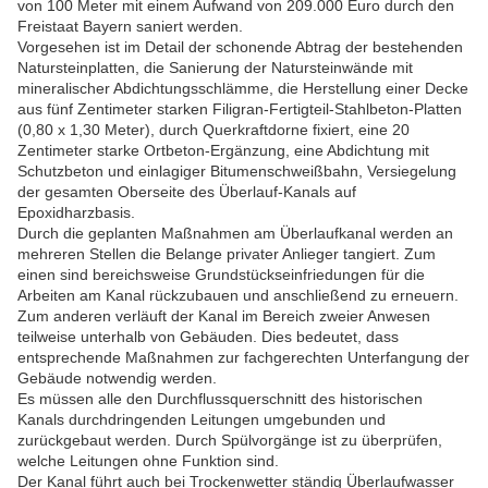
von 100 Meter mit einem Aufwand von 209.000 Euro durch den
Freistaat Bayern saniert werden.
Vorgesehen ist im Detail der schonende Abtrag der bestehenden
Natursteinplatten, die Sanierung der Natursteinwände mit
mineralischer Abdichtungsschlämme, die Herstellung einer Decke
aus fünf Zentimeter starken Filigran-Fertigteil-Stahlbeton-Platten
(0,80 x 1,30 Meter), durch Querkraftdorne fixiert, eine 20
Zentimeter starke Ortbeton-Ergänzung, eine Abdichtung mit
Schutzbeton und einlagiger Bitumenschweißbahn, Versiegelung
der gesamten Oberseite des Überlauf-Kanals auf
Epoxidharzbasis.
Durch die geplanten Maßnahmen am Überlaufkanal werden an
mehreren Stellen die Belange privater Anlieger tangiert. Zum
einen sind bereichsweise Grundstückseinfriedungen für die
Arbeiten am Kanal rückzubauen und anschließend zu erneuern.
Zum anderen verläuft der Kanal im Bereich zweier Anwesen
teilweise unterhalb von Gebäuden. Dies bedeutet, dass
entsprechende Maßnahmen zur fachgerechten Unterfangung der
Gebäude notwendig werden.
Es müssen alle den Durchflussquerschnitt des historischen
Kanals durchdringenden Leitungen umgebunden und
zurückgebaut werden. Durch Spülvorgänge ist zu überprüfen,
welche Leitungen ohne Funktion sind.
Der Kanal führt auch bei Trockenwetter ständig Überlaufwasser