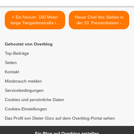
< Ein Novum: 160 Meter
Neuer Chef des Stabes in
lange Tiergartenstraße im
der 10. Panzerdivision -
Altort wird erstmals
Übergabeappell in der
hergestellt - Immenser
Veitshöchheimer Kaserne >
Investitionsaufwand
Gehostet von Overblog
695.000 Euro - Staat
saniert 300 Jahre alten
Top-Beiträge
Überlaufkanal vom
Seiten
Veitshöchheimer Hofgarten
zum Main
Kontakt
Missbrauch melden
Servicebedingungen
Cookies und persönliche Daten
Cookies-Einstellungen
Das Profil von Dieter Gürz auf dem Overblog-Portal sehen
Ein Blog auf Overblog erstellen