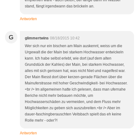
empfehlen wäre - auch Beton, der lange dann im Wasser
stand, fängt irgendwann das bröckeln an.
Antworten
G
glimmertwins
08/18/2015 10:42
Wer sich nur ein bischen am Main auskennt, weiss um die
Urgewalt die der Main bei starkem Hochwasser entwickeln
kann. Ich habe selbst erlebt, wie dort (auf dem alten
Grundstück der Kahles) der Main, bei starkem Hochwasser,
alles mit sich gerissen hat, was nicht Niet und nagelfest war.
Der Main fliesst dort über kerzen-gerade Flächen über die
Mainuferstrasse mit hoher Geschwindigkeit- bei Hochwasser.
<br /> Im allgemeinen hatte ich gelesen, dass man ufernahe
Beriche nicht mehr bebauen möchte, um
Hochwasserschäden zu vermeiden, und dem Fluss mehr
Möglichkeiten zu geben sich auszubreiten.<br /> Aber im
dauer-faschingberauschten Veitsbach spielt das eh keine
Rolle mehr - oder?!
Antworten