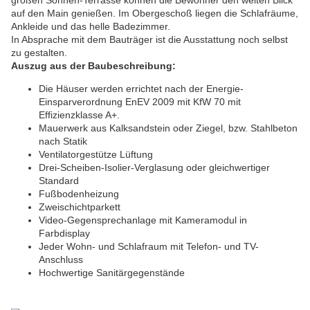
großen Sonnen-Terrasse können die Bewohner den weiten Blick
auf den Main genießen. Im Obergeschoß liegen die Schlafräume,
Ankleide und das helle Badezimmer.
In Absprache mit dem Bauträger ist die Ausstattung noch selbst
zu gestalten.
Auszug aus der Baubeschreibung:
Die Häuser werden errichtet nach der Energie-
Einsparverordnung EnEV 2009 mit KfW 70 mit
Effizienzklasse A+.
Mauerwerk aus Kalksandstein oder Ziegel, bzw. Stahlbeton
nach Statik
Ventilatorgestütze Lüftung
Drei-Scheiben-Isolier-Verglasung oder gleichwertiger
Standard
Fußbodenheizung
Zweischichtparkett
Video-Gegensprechanlage mit Kameramodul in
Farbdisplay
Jeder Wohn- und Schlafraum mit Telefon- und TV-
Anschluss
Hochwertige Sanitärgegenstände