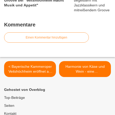
Groove bei "Veitshöchheim macht
Musik und Appetit"
Kommentare
Einen Kommentar hinzufügen
< Bayerische Kammeroper
Harmonie von Käse und
Veitshöchheim eröffnet am
Wein - eine
1. Juni Mozartsommer mit
hochinteressante,
fünfsätziger "Kleiner
außergewöhnliche
Nachtmusik"
Weinprobe mit Professor
Gehostet von Overblog
Klaus Wahl im
Fürstbischöflichen
Top-Beiträge
Zehntkeller Veitshöchheim
Seiten
>
Kontakt