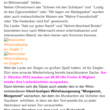
im Böhmerwald" fehlen.
Neben Ohrwürmern wie "Schwer mit den Schätzen" und "Lustig
ist das Zigeunerleben" oder "Wir lagen vor Madagaskar" wurden
aber auch melancholische Weisen wie "Wahre Freundschaft"
oder "Die Gedanken sind frei" gewünscht.
Die Lieder "Ade zur guten Nacht" und "Nehmt Abschied Brüder"
beendeten kurz nach Mitternacht einen unterhaltsamen und
interessanten Abend, bei dem keiner sein Kommen bereute.
Weil die Leute am Singen so großen Spaß hatten, ist für Ziegler-
Dürr eine erneute Wiederholung bereits beschlossene Sache.
Am
2. Oktober 2012 werden um 20.30 Uhr Frotto & Wigbert
wieder ihre Liederbüchlein auspacken.
Dann können sich die Gäste auch wieder den in der Rhön
entstandenen
frivol-lustigen Wirtshausgesang "Morgenrot,
Morgenrot"
wünschen, bei dem
die Musikanten als Vorbeter das
Gaudium erhöhten, in dem sie den Text jeweils bis zu jeder
Atemzäsur auf einen Ton vorausriefen.
Hier einige Strophen aus dem Lied aus Burkardroth