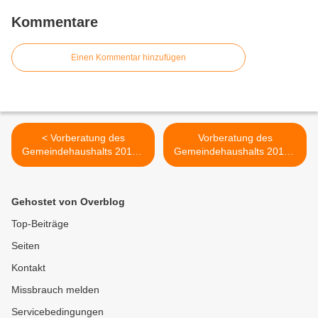
Kommentare
Einen Kommentar hinzufügen
< Vorberatung des
Vorberatung des
Gemeindehaushalts 2015 -
Gemeindehaushalts 2015 -
Spielplätze
Verkehrsverhältnisse
Kreisstraße WÜ 3 >
Gehostet von Overblog
Top-Beiträge
Seiten
Kontakt
Missbrauch melden
Servicebedingungen