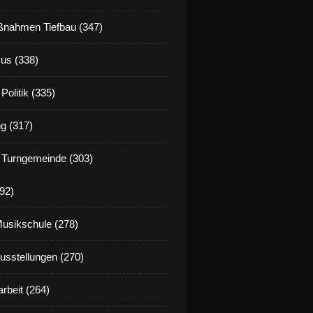
nahmen Tiefbau (347)
us (338)
Politik (335)
g (317)
 Turngemeinde (303)
92)
Musikschule (278)
Ausstellungen (270)
rbeit (264)