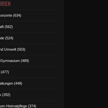
ORIEN
Konzerte (634)
aft (562)
de (524)
nd Umwelt (503)
g Gymnasium (489)
 (477)
altungen (448)
s (392)
um-Heimatpflege (374)