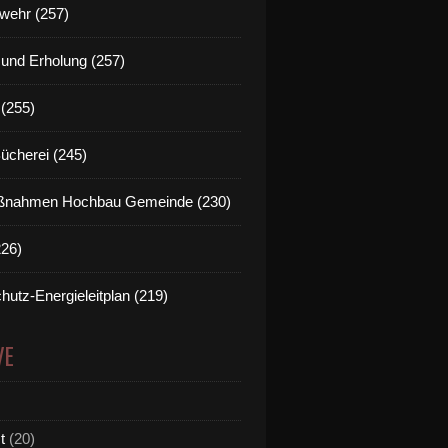
wehr (257)
t und Erholung (257)
(255)
Bücherei (245)
nahmen Hochbau Gemeinde (230)
226)
hutz-Energieleitplan (219)
VE
t
(20)