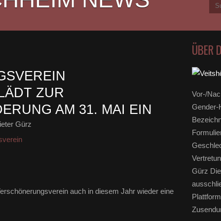
ÜBER 
GSVEREIN
LÄDT ZUR
Vor-/Nac
RUNG AM 31. MAI EIN
Gender-H
Bezeichn
eter Gürz
Formulie
sverein
Geschlec
Vertretun
Gürz Die
ausschli
 Verschönerungsverein auch in diesem Jahr wieder eine
Plattform
Zusendun