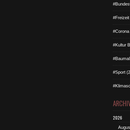
#Bundes
#Freizei
#Corona 
#Kultur 
#Baumaß
#Sport (
#Klimasc
ARCHI
2026
Augus