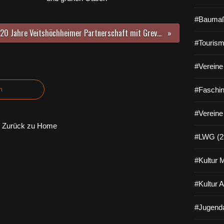
#Baumaß
20 Jahre Veitshöchheimer Partnerschaft mit Greve in Chianti - Schüler bringen Ortsfahne aus Italien mit
#Tourism
#Vereine 
#Faschin
n
#Vereine
Zurück zu Home
#LWG (2
#Kultur 
#Kultur 
#Jugenda