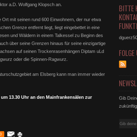
ektor a.D. Wolfgang Klopsch an.
BITTE 
KONTA
ne Ort mit seinen rund 600 Einwohnern, der nur etwa
FUNKTI
en Grenze entfernt liegt, liegt eingebettet in eine
iesen und Wäldern in einem Talkessel zu Beginn des
dguerz5
t auch über seine Grenzen hinaus für seine einzigartige
FOLGE
 wachsen auf seinen Trockenrasenhängen Diptam uLd
agwurz oder die Spinnen-Ragwurz.
aturschutzgebiet am Elsberg kann man immer wieder
NEWSL
t um 13.30 Uhr an den Mainfrankensälen zur
Gib Dein
zukünftig
E-
Mail
0