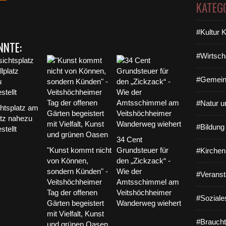
KATEG
#Kultur 
NNTE:
#Wirtsch
#Gemein
#Natur u
htsplatz am
atz nahezu
#Bildun
stellt
34 Cent
"Kunst kommt nicht
Grundsteuer für
#Kirchen
von Können,
den „Zickzack“ -
sondern Künden" -
Wie der
#Veranst
Veitshöchheimer
Amtsschimmel am
Tag der offenen
Veitshöchheimer
#Soziale
Gärten begeistert
Wanderweg wiehert
mit Vielfalt, Kunst
#Braucht
und grünen Oasen