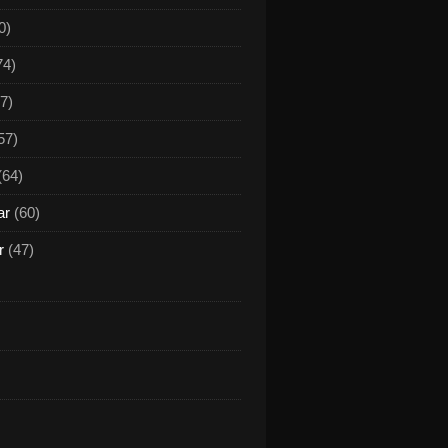
0)
74)
7)
57)
(64)
ar
(60)
r
(47)