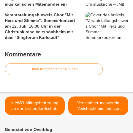
musikalischen Miteinander ein
Verantstaltungshinweis Chor "Mit
Herz und Stimme": Sommerkonzert
am 12. Juli, 16.30 Uhr in der
Christuskirche Veitshöchheim mit
dem "Singforum Karlstadt"
Kommentare
Einen Kommentar hinzufügen
< AWO-Mittagsbetreuung
Verschönerungsverein
an der Eichendorffschule
Veitshöchheim lädt zur
für AUFAD-Hilfsprojekte in
Orchideenwanderung am
Nigeria sensibilisiert
31. Mai ein >
Gehostet von Overblog