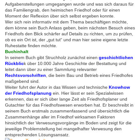
Aufgabenstellungen umgegangen wurde und was sich daraus für
das Familiengrab, den heimischen Friedhof oder für einen
Moment der Reflexion über sich selbst ergeben konnte.
Wer sich rein informativ mit dem Thema beschäftigen möchte,
dem könne sein Buch Anlass geben, beim nächsten Besuch eines
Friedhofs den Blick schärfer auf Details zu richten, um zu prüfen,
ob es ein Ort ist, der „gut tut“ und man hier seine eigene letzte
Ruhestatte finden möchte.
Buchinhalt
In seinem Buch gibt Struchholz zunächst einen
geschichtlichen
Rückblic
k über 10.000 Jahre Geschichte der Bestattung und
leitet dann über zu einer Sammlung relevanter
Rechtsvorschriften
, die beim Bau und Betrieb eines Friedhofes
maßgebend sind.
Weiter fuhrt der Autor in das Wissen und technische
Knowhow
der Friedhofsplanung
ein. Hier lässt er sein Spezialwissen
erkennen, das er sich über lange Zeit als Friedhofsplaner und
Gutachter für das Friedhofswesen erworben hat. Er beschreibt in
seinem Buch erstmals zusammenfassend und übersichtlich die
Zusammenhänge aller im Friedhof wirksamen Faktoren
hinsichtlich der Verwesungsvorgänge im Boden und zeigt für die
jeweilige Problemstellung bei mangelhafter Verwesung den
entsprechenden Lösungsansatz.