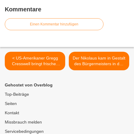
Kommentare
Einen Kommentar hinzufügen
< US-Amerikaner Gregg
Der Nikolaus kam in Gestalt
Cresswell bringt frischen
des Bürgermeisters in den
Wind in neu eröffneten
Kuratiekindergarten >
Veitshöchheimer Treffpunkt
"GR8"
Gehostet von Overblog
Top-Beiträge
Seiten
Kontakt
Missbrauch melden
Servicebedingungen