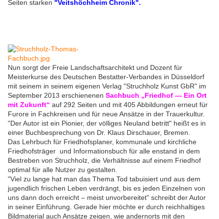
Seiten starken
"Veitshöchheim Chronik".
Nun sorgt der Freie Landschaftsarchitekt und Dozent für
Meisterkurse des Deutschen Bestatter-Verbandes in Düsseldorf
mit seinem in seinem eigenen Verlag "Struchholz Kunst GbR" im
September 2013 erschienenen
Sachbuch „Friedhof — Ein Ort
mit Zukunft“
auf 292 Seiten und mit 405 Abbildungen erneut für
Furore in Fachkreisen und für neue Ansätze in der Trauerkultur.
"Der Autor ist ein Pionier, der völliges Neuland betritt" heißt es in
einer Buchbesprechung von Dr. Klaus Dirschauer, Bremen.
Das Lehrbuch für Friedhofsplaner, kommunale und kirchliche
Friedhofsträger und Informationsbuch für alle enstand in dem
Bestreben von Struchholz, die Verhältnisse auf einem Friedhof
optimal für alle Nutzer zu gestalten.
"Viel zu lange hat man das Thema Tod tabuisiert und aus dem
jugendlich frischen Leben verdrängt, bis es jeden Einzelnen von
uns dann doch erreicht – meist unvorbereitet" schreibt der Autor
in seiner Einführung. Gerade hier möchte er durch reichhaltiges
Bildmaterial auch Ansätze zeigen, wie andernorts mit den