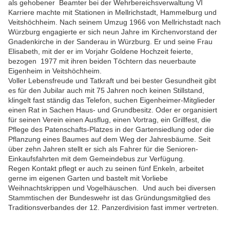
als gehobener Beamter bei der Wehrbereichsverwaltung VI
Karriere machte mit Stationen in Mellrichstadt, Hammelburg und
Veitshöchheim. Nach seinem Umzug 1966 von Mellrichstadt nach
Würzburg engagierte er sich neun Jahre im Kirchenvorstand der
Gnadenkirche in der Sanderau in Würzburg. Er und seine Frau
Elisabeth, mit der er im Vorjahr Goldene Hochzeit feierte,
bezogen 1977 mit ihren beiden Töchtern das neuerbaute
Eigenheim in Veitshöchheim.
Voller Lebensfreude und Tatkraft und bei bester Gesundheit gibt
es für den Jubilar auch mit 75 Jahren noch keinen Stillstand,
klingelt fast ständig das Telefon, suchen Eigenheimer-Mitglieder
einen Rat in Sachen Haus- und Grundbesitz. Oder er organisiert
für seinen Verein einen Ausflug, einen Vortrag, ein Grillfest, die
Pflege des Patenschafts-Platzes in der Gartensiedlung oder die
Pflanzung eines Baumes auf dem Weg der Jahresbäume. Seit
über zehn Jahren stellt er sich als Fahrer für die Senioren-
Einkaufsfahrten mit dem Gemeindebus zur Verfügung.
Regen Kontakt pflegt er auch zu seinen fünf Enkeln, arbeitet
gerne im eigenen Garten und bastelt mit Vorliebe
Weihnachtskrippen und Vogelhäuschen. Und auch bei diversen
Stammtischen der Bundeswehr ist das Gründungsmitglied des
Traditionsverbandes der 12. Panzerdivision fast immer vertreten.