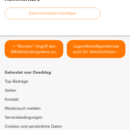
Einen Kommentar hinzufügen
< "Monster"-Angriff des
Jugendfreiwilligendienste
Bilhildiskindergartens auf
auch für Veitshöchheimer
den Veitshöchheimer
Mittelschüler ein
Bürgermeister
erstrebenswertes und
spannendes
Gehostet von Overblog
Betätigungsfeld >
Top-Beiträge
Seiten
Kontakt
Missbrauch melden
Servicebedingungen
Cookies und persönliche Daten