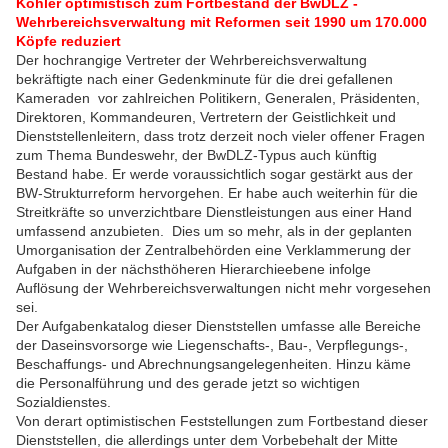
Köhler optimistisch zum Fortbestand der BwDLZ -
Wehrbereichsverwaltung mit Reformen seit 1990 um 170.000
Köpfe reduziert
Der hochrangige Vertreter der Wehrbereichsverwaltung
bekräftigte nach einer Gedenkminute für die drei gefallenen
Kameraden vor zahlreichen Politikern, Generalen, Präsidenten,
Direktoren, Kommandeuren, Vertretern der Geistlichkeit und
Dienststellenleitern, dass trotz derzeit noch vieler offener Fragen
zum Thema Bundeswehr, der BwDLZ-Typus auch künftig
Bestand habe. Er werde voraussichtlich sogar gestärkt aus der
BW-Strukturreform hervorgehen. Er habe auch weiterhin für die
Streitkräfte so unverzichtbare Dienstleistungen aus einer Hand
umfassend anzubieten. Dies um so mehr, als in der geplanten
Umorganisation der Zentralbehörden eine Verklammerung der
Aufgaben in der nächsthöheren Hierarchieebene infolge
Auflösung der Wehrbereichsverwaltungen nicht mehr vorgesehen
sei.
Der Aufgabenkatalog dieser Dienststellen umfasse alle Bereiche
der Daseinsvorsorge wie Liegenschafts-, Bau-, Verpflegungs-,
Beschaffungs- und Abrechnungsangelegenheiten. Hinzu käme
die Personalführung und des gerade jetzt so wichtigen
Sozialdienstes.
Von derart optimistischen Feststellungen zum Fortbestand dieser
Dienststellen, die allerdings unter dem Vorbebehalt der Mitte