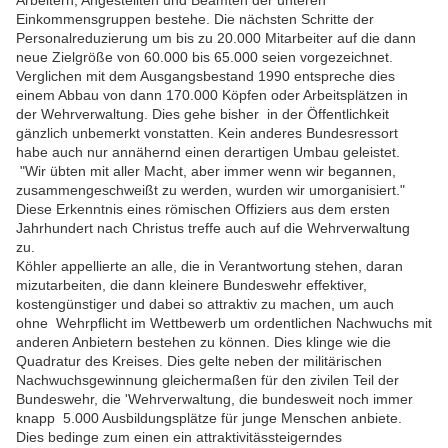
Arbeitern, Angestellten und Beamten der unteren
Einkommensgruppen bestehe. Die nächsten Schritte der
Personalreduzierung um bis zu 20.000 Mitarbeiter auf die dann
neue Zielgröße von 60.000 bis 65.000 seien vorgezeichnet.
Verglichen mit dem Ausgangsbestand 1990 entspreche dies
einem Abbau von dann 170.000 Köpfen oder Arbeitsplätzen in
der Wehrverwaltung. Dies gehe bisher in der Öffentlichkeit
gänzlich unbemerkt vonstatten. Kein anderes Bundesressort
habe auch nur annähernd einen derartigen Umbau geleistet.
"Wir übten mit aller Macht, aber immer wenn wir begannen,
zusammengeschweißt zu werden, wurden wir umorganisiert."
Diese Erkenntnis eines römischen Offiziers aus dem ersten
Jahrhundert nach Christus treffe auch auf die Wehrverwaltung
zu.
Köhler appellierte an alle, die in Verantwortung stehen, daran
mizutarbeiten, die dann kleinere Bundeswehr effektiver,
kostengünstiger und dabei so attraktiv zu machen, um auch
ohne Wehrpflicht im Wettbewerb um ordentlichen Nachwuchs mit
anderen Anbietern bestehen zu können. Dies klinge wie die
Quadratur des Kreises. Dies gelte neben der militärischen
Nachwuchsgewinnung gleichermaßen für den zivilen Teil der
Bundeswehr, die 'Wehrverwaltung, die bundesweit noch immer
knapp 5.000 Ausbildungsplätze für junge Menschen anbiete.
Dies bedinge zum einen ein attraktivitässteigerndes