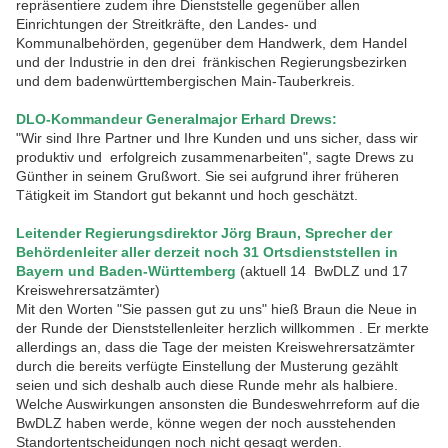
repräsentiere zudem ihre Dienststelle gegenüber allen
Einrichtungen der Streitkräfte, den Landes- und
Kommunalbehörden, gegenüber dem Handwerk, dem Handel
und der Industrie in den drei fränkischen Regierungsbezirken
und dem badenwürttembergischen Main-Tauberkreis.
DLO-Kommandeur Generalmajor Erhard Drews:
"Wir sind Ihre Partner und Ihre Kunden und uns sicher, dass wir
produktiv und erfolgreich zusammenarbeiten", sagte Drews zu
Günther in seinem Grußwort. Sie sei aufgrund ihrer früheren
Tätigkeit im Standort gut bekannt und hoch geschätzt.
Leitender Regierungsdirektor Jörg Braun, Sprecher der
Behördenleiter aller derzeit noch 31 Ortsdienststellen in
Bayern und Baden-Württemberg
(aktuell 14 BwDLZ und 17
Kreiswehrersatzämter)
Mit den Worten "Sie passen gut zu uns" hieß Braun die Neue in
der Runde der Dienststellenleiter herzlich willkommen . Er merkte
allerdings an, dass die Tage der meisten Kreiswehrersatzämter
durch die bereits verfügte Einstellung der Musterung gezählt
seien und sich deshalb auch diese Runde mehr als halbiere.
Welche Auswirkungen ansonsten die Bundeswehrreform auf die
BwDLZ haben werde, könne wegen der noch ausstehenden
Standortentscheidungen noch nicht gesagt werden.