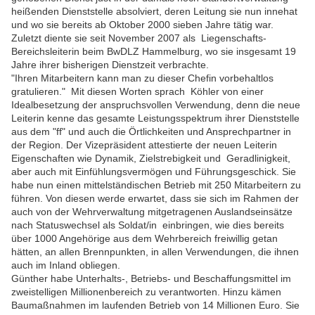
heißenden Dienststelle absolviert, deren Leitung sie nun innehat
und wo sie bereits ab Oktober 2000 sieben Jahre tätig war.
Zuletzt diente sie seit November 2007 als Liegenschafts-
Bereichsleiterin beim BwDLZ Hammelburg, wo sie insgesamt 19
Jahre ihrer bisherigen Dienstzeit verbrachte.
"Ihren Mitarbeitern kann man zu dieser Chefin vorbehaltlos
gratulieren." Mit diesen Worten sprach Köhler von einer
Idealbesetzung der anspruchsvollen Verwendung, denn die neue
Leiterin kenne das gesamte Leistungsspektrum ihrer Dienststelle
aus dem "ff" und auch die Örtlichkeiten und Ansprechpartner in
der Region. Der Vizepräsident attestierte der neuen Leiterin
Eigenschaften wie Dynamik, Zielstrebigkeit und Geradlinigkeit,
aber auch mit Einfühlungsvermögen und Führungsgeschick. Sie
habe nun einen mittelständischen Betrieb mit 250 Mitarbeitern zu
führen. Von diesen werde erwartet, dass sie sich im Rahmen der
auch von der Wehrverwaltung mitgetragenen Auslandseinsätze
nach Statuswechsel als Soldat/in einbringen, wie dies bereits
über 1000 Angehörige aus dem Wehrbereich freiwillig getan
hätten, an allen Brennpunkten, in allen Verwendungen, die ihnen
auch im Inland obliegen.
Günther habe Unterhalts-, Betriebs- und Beschaffungsmittel im
zweistelligen Millionenbereich zu verantworten. Hinzu kämen
Baumaßnahmen im laufenden Betrieb von 14 Millionen Euro. Sie