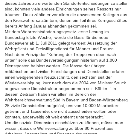
dieses Jahres zu erwartenden Standortentscheidungen zu stellen
sind, könnten viele andere Einrichtungen seines Ressorts nur
träumen. Dazu zählte er vor allem die anwesenden Kollegen aus
den Kreiswehrersatzämtern, denen ein Teil ihres Kerngeschäftes
bereits Anfang Januar abhanden gekommen sei.
Mit dem Wehrrechtsänderungsgesetz. erste Lesung im
Bundestag letzte Woche, werde die Basis für die neue
Bundeswehr ab 1. Juli 2011 gelegt werden: Aussetzung der
Wehrpflicht und Freiwilligendienst für Männer und Frauen.
Nach dem Prinzip der "Kehrung der Treppe von oben nach
unten" solle das Bundesverteidigungsministerium auf 1.800
Dienstposten halbiert werden. Die Masse der übrigen
militärischen und zivilen Einrichtungen und Dienststellen erfahre
einen weitgehenden Neuzuschnitt, den sechsten seit der
Wiedervereinigung, kurz nach dem die 2004 von Minister Struck
angewiesene Dienststruktur angenommen sei. Köhler: " In
diesem Zeitraum haben wir allein im Bereich der
Wehrbereichsverwaltung Süd in Bayern und Baden-Württemberg
25 zivile Dienststellen aufgelöst, uns von 10.000 Mitarbeitern
getrennt und Tausende, die nicht ausscheiden wollten oder
konnten, anderweitig oft weit entfernt untergebracht."
Um die soziale Dimension einschätzen zu können, müsse man
wissen, dass die Wehrverwaltung zu über 80 Prozent aus