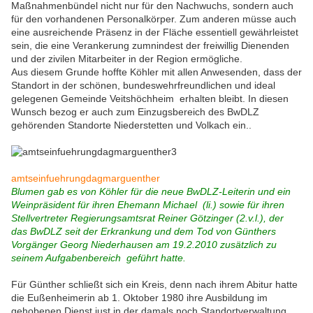
Maßnahmenbündel nicht nur für den Nachwuchs, sondern auch
für den vorhandenen Personalkörper. Zum anderen müsse auch
eine ausreichende Präsenz in der Fläche essentiell gewährleistet
sein, die eine Verankerung zumnindest der freiwillig Dienenden
und der zivilen Mitarbeiter in der Region ermögliche.
Aus diesem Grunde hoffte Köhler mit allen Anwesenden, dass der
Standort in der schönen, bundeswehrfreundlichen und ideal
gelegenen Gemeinde Veitshöchheim erhalten bleibt. In diesen
Wunsch bezog er auch zum Einzugsbereich des BwDLZ
gehörenden Standorte Niederstetten und Volkach ein..
amtseinfuehrungdagmarguenther
Blumen gab es von Köhler für die neue BwDLZ-Leiterin und ein
Weinpräsident für ihren Ehemann Michael (li.) sowie für ihren
Stellvertreter Regierungsamtsrat Reiner Götzinger (2.v.l.), der
das BwDLZ seit der Erkrankung und dem Tod von Günthers
Vorgänger Georg Niederhausen am 19.2.2010 zusätzlich zu
seinem Aufgabenbereich geführt hatte.
Für Günther schließt sich ein Kreis, denn nach ihrem Abitur hatte
die Eußenheimerin ab 1. Oktober 1980 ihre Ausbildung im
gehobenen Dienst just in der damals noch Standortverwaltung