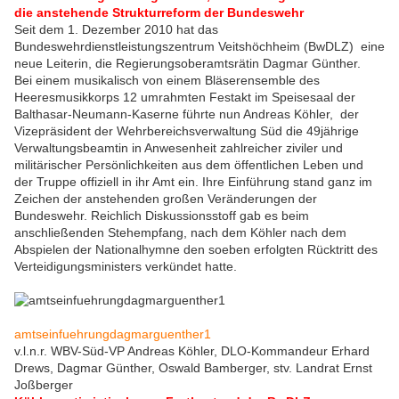
die anstehende Strukturreform der Bundeswehr
Seit dem 1. Dezember 2010 hat das
Bundeswehrdienstleistungszentrum Veitshöchheim (BwDLZ) eine
neue Leiterin, die Regierungsoberamtsrätin Dagmar Günther.
Bei einem musikalisch von einem Bläserensemble des
Heeresmusikkorps 12 umrahmten Festakt im Speisesaal der
Balthasar-Neumann-Kaserne führte nun Andreas Köhler, der
Vizepräsident der Wehrbereichsverwaltung Süd die 49jährige
Verwaltungsbeamtin in Anwesenheit zahlreicher ziviler und
militärischer Persönlichkeiten aus dem öffentlichen Leben und
der Truppe offiziell in ihr Amt ein. Ihre Einführung stand ganz im
Zeichen der anstehenden großen Veränderungen der
Bundeswehr. Reichlich Diskussionsstoff gab es beim
anschließenden Stehempfang, nach dem Köhler nach dem
Abspielen der Nationalhymne den soeben erfolgten Rücktritt des
Verteidigungsministers verkündet hatte.
amtseinfuehrungdagmarguenther1
v.l.n.r. WBV-Süd-VP Andreas Köhler, DLO-Kommandeur Erhard
Drews, Dagmar Günther, Oswald Bamberger, stv. Landrat Ernst
Joßberger