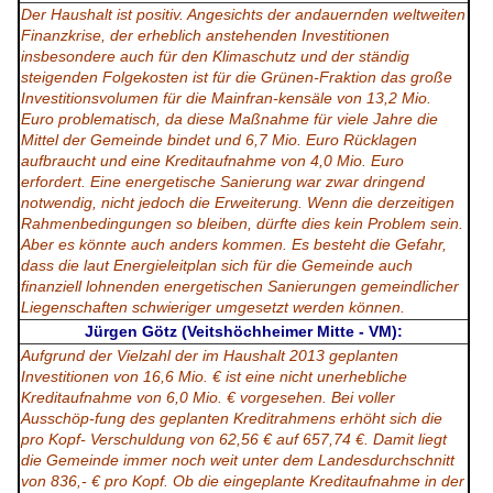
Der Haushalt ist positiv. Angesichts der andauernden weltweiten
Finanzkrise, der erheblich anstehenden Investitionen
insbesondere auch für den Klimaschutz und der ständig
steigenden Folgekosten ist für die Grünen-Fraktion das große
Investitionsvolumen für die Mainfran-kensäle von 13,2 Mio.
Euro problematisch, da diese Maßnahme für viele Jahre die
Mittel der Gemeinde bindet und 6,7 Mio. Euro Rücklagen
aufbraucht und eine Kreditaufnahme von 4,0 Mio. Euro
erfordert. Eine energetische Sanierung war zwar dringend
notwendig, nicht jedoch die Erweiterung. Wenn die derzeitigen
Rahmenbedingungen so bleiben, dürfte dies kein Problem sein.
Aber es könnte auch anders kommen. Es besteht die Gefahr,
dass die laut Energieleitplan sich für die Gemeinde auch
finanziell lohnenden energetischen Sanierungen gemeindlicher
Liegenschaften schwieriger umgesetzt werden können.
Jürgen Götz (Veitshöchheimer Mitte - VM):
Aufgrund der Vielzahl der im Haushalt 2013 geplanten
Investitionen von 16,6 Mio. € ist eine nicht unerhebliche
Kreditaufnahme von 6,0 Mio. € vorgesehen. Bei voller
Ausschöp-fung des geplanten Kreditrahmens erhöht sich die
pro Kopf- Verschuldung von 62,56 € auf 657,74 €. Damit liegt
die Gemeinde immer noch weit unter dem Landesdurchschnitt
von 836,- € pro Kopf. Ob die eingeplante Kreditaufnahme in der