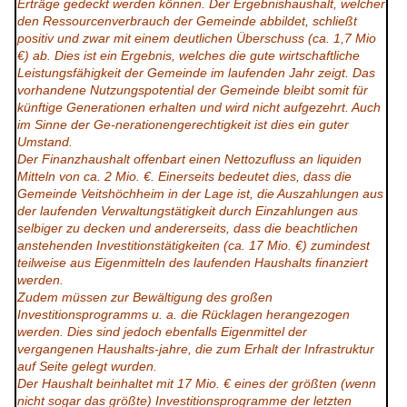
Erträge gedeckt werden können. Der Ergebnishaushalt, welcher
den Ressourcenverbrauch der Gemeinde abbildet, schließt
positiv und zwar mit einem deutlichen Überschuss (ca. 1,7 Mio
€) ab. Dies ist ein Ergebnis, welches die gute wirtschaftliche
Leistungsfähigkeit der Gemeinde im laufenden Jahr zeigt. Das
vorhandene Nutzungspotential der Gemeinde bleibt somit für
künftige Generationen erhalten und wird nicht aufgezehrt. Auch
im Sinne der Ge-nerationengerechtigkeit ist dies ein guter
Umstand.
Der Finanzhaushalt offenbart einen Nettozufluss an liquiden
Mitteln von ca. 2 Mio. €. Einerseits bedeutet dies, dass die
Gemeinde Veitshöchheim in der Lage ist, die Auszahlungen aus
der laufenden Verwaltungstätigkeit durch Einzahlungen aus
selbiger zu decken und andererseits, dass die beachtlichen
anstehenden Investitionstätigkeiten (ca. 17 Mio. €) zumindest
teilweise aus Eigenmitteln des laufenden Haushalts finanziert
werden.
Zudem müssen zur Bewältigung des großen
Investitionsprogramms u. a. die Rücklagen herangezogen
werden. Dies sind jedoch ebenfalls Eigenmittel der
vergangenen Haushalts-jahre, die zum Erhalt der Infrastruktur
auf Seite gelegt wurden.
Der Haushalt beinhaltet mit 17 Mio. € eines der größten (wenn
nicht sogar das größte) Investitionsprogramme der letzten