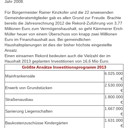
Jahr 2008.
Für Bürgermeister Rainer Kinzkofer und die 22 anwesenden
Gemeinderatsmitglieder gab es allen Grund zur Freude. Brachte
bereits die Jahresrechnung 2012 die Rekord-Zuführung von 3,77
Millionen Euro zum Vermögenshaushalt, so geht Kämmerer Erich
Müller heuer von einem Überschuss von knapp zwei Milllionen
Euro im Finanzhaushalt aus. Bei gemeindlichen
Haushaltsplanungen ist dies der bisher höchste eingestellte
Ansatz.
Einen einsamen Rekord bedeuten auch die Vielzahl der im
Haushalt 2013 geplanten Investitionen von 16,6 Mio Euro.
Größte Ansätze Investitionsprogramm 2013
6.025.000
Mainfrankensäle
€
2.530.000
Erwerb von Grundstücken
€
1.800.000
Straßenausbau
€
1.667.000
Sanierung Liegenschaften
€
1.631.000
Baukostenzuschüsse Kindergärten
€