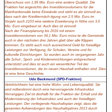
Überschuss von 1,95 Mio. Euro eine andere Qualität. Die
Fraktion hat angesichts des Investitionsvolumens für die
Mainfrankensäle keine Einwände und sieht es als sinnvoll an,
dass nach der Kreditermäch-tigung von 2,5 Mio. Euro im
Vorjahr auch 2103 eine weitere Erweiterung in Höhe von 3,5
Mio. Euro eingebaut ist. Auch dies ist sinnvoll.
Nach der Finanzplanung bis 2016 mit einem
Investitionsvolumen von 34,1 Mio. Euro müss-te die Gemeinde
auch in den nächsten drei Jahren glatt über alle Klippen
kommen. Es steht auch noch ausreichend Geld für freiwillige
Leistungen zur Verfügung, für Schulen, Vereine und für
kulturelle Einrichtungen. So wurden auch im vergangenen Jahr
alle Schul-, Sport- und Kindereinrichtungen entsprechend
unterstützt und dies ist auch ein wesentlicher Teil der
Investitionsvolumen, die im neuen Haushalt enthalten sind. Dies
ist eine feine Geschichte.
Udo Backmund (SPD-Fraktion)
Veitshöchheim hat eine hohe Wohn- und Lebensqualität. Sie
wird mitbestimmt durch eine hervorragende Infrastruktur.
Vorrangiges Ziel ist deshalb für die Fraktion der Erhalt und die
Modernisierung der Infrastruktur und auch der freiwilligen
Leistungen. Der vorliegende Haushaltsplan zeigt, dass die
gesamten Aufwendungen des Haushaltsjahres 2013 durch