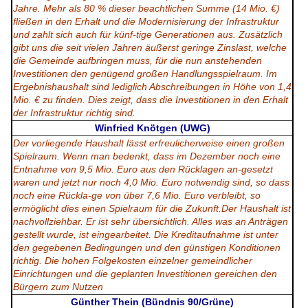
Jahre. Mehr als 80 % dieser beachtlichen Summe (14 Mio. €)
fließen in den Erhalt und die Modernisierung der Infrastruktur
und zahlt sich auch für künf-tige Generationen aus. Zusätzlich
gibt uns die seit vielen Jahren äußerst geringe Zinslast, welche
die Gemeinde aufbringen muss, für die nun anstehenden
Investitionen den genügend großen Handlungsspielraum. Im
Ergebnishaushalt sind lediglich Abschreibungen in Höhe von 1,4
Mio. € zu finden. Dies zeigt, dass die Investitionen in den Erhalt
der Infrastruktur richtig sind.
Winfried Knötgen (UWG)
Der vorliegende Haushalt lässt erfreulicherweise einen großen
Spielraum. Wenn man bedenkt, dass im Dezember noch eine
Entnahme von 9,5 Mio. Euro aus den Rücklagen an-gesetzt
waren und jetzt nur noch 4,0 Mio. Euro notwendig sind, so dass
noch eine Rückla-ge von über 7,6 Mio. Euro verbleibt, so
ermöglicht dies einen Spielraum für die Zukunft.Der Haushalt ist
nachvollziehbar. Er ist sehr übersichtlich. Alles was an Anträgen
gestellt wurde, ist eingearbeitet. Die Kreditaufnahme ist unter
den gegebenen Bedingungen und den günstigen Konditionen
richtig. Die hohen Folgekosten einzelner gemeindlicher
Einrichtungen und die geplanten Investitionen gereichen den
Bürgern zum Nutzen
Günther Thein (Bündnis 90/Grüne)