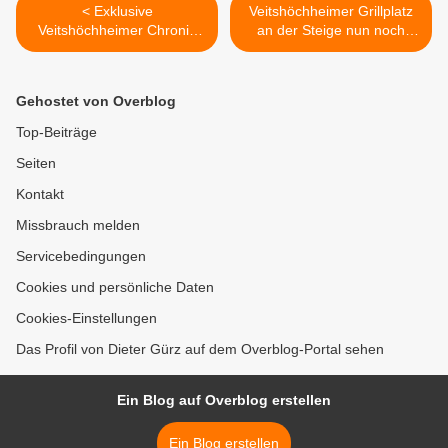
< Exklusive
Veitshöchheimer Grillplatz
Veitshöchheimer Chronik
an der Steige nun noch
2012 - 420 Fotos und
attraktiver >
zahlreiche Grafiken auf 65
Seiten
Gehostet von Overblog
Top-Beiträge
Seiten
Kontakt
Missbrauch melden
Servicebedingungen
Cookies und persönliche Daten
Cookies-Einstellungen
Das Profil von Dieter Gürz auf dem Overblog-Portal sehen
Ein Blog auf Overblog erstellen
Ein Blog erstellen