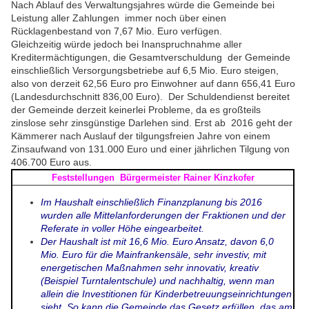
Nach Ablauf des Verwaltungsjahres würde die Gemeinde bei
Leistung aller Zahlungen immer noch über einen
Rücklagenbestand von 7,67 Mio. Euro verfügen.
Gleichzeitig würde jedoch bei Inanspruchnahme aller
Kreditermächtigungen, die Gesamtverschuldung der Gemeinde
einschließlich Versorgungsbetriebe auf 6,5 Mio. Euro steigen,
also von derzeit 62,56 Euro pro Einwohner auf dann 656,41 Euro
(Landesdurchschnitt 836,00 Euro). Der Schuldendienst bereitet
der Gemeinde derzeit keinerlei Probleme, da es großteils
zinslose sehr zinsgünstige Darlehen sind. Erst ab 2016 geht der
Kämmerer nach Auslauf der tilgungsfreien Jahre von einem
Zinsaufwand von 131.000 Euro und einer jährlichen Tilgung von
406.700 Euro aus.
Feststellungen Bürgermeister Rainer Kinzkofer
Im Haushalt einschließlich Finanzplanung bis 2016
wurden alle Mittelanforderungen der Fraktionen und der
Referate in voller Höhe eingearbeitet.
Der Haushalt ist mit 16,6 Mio. Euro Ansatz, davon 6,0
Mio. Euro für die Mainfrankensäle, sehr investiv, mit
energetischen Maßnahmen sehr innovativ, kreativ
(Beispiel Turntalentschule) und nachhaltig, wenn man
allein die Investitionen für Kinderbetreuungseinrichtungen
sieht. So kann die Gemeinde das Gesetz erfüllen, das am