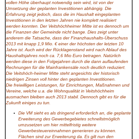
vollen Höhe überhaupt notwendig sein wird, ist von der
Umsetzung der geplanten Investitionen abhängig. Die
Erfahrung zeigt jedoch, dass die im Haushalt eingeplanten
Investitionen in den letzten Jahren nie komplett realisiert
werden konnten. Der Veitshöchheimer Mitte ist es dennoch um
die Finanzen der Gemeinde nicht bange. Dies zeigt unter
anderem die Tatsache, dass der Finanzhaushalts-Überschuss
2013 mit knapp 1,9 Mio. € einer der höchsten der letzten 10
Jahre ist. Auch wird der Rücklagenstand wird nach Ablauf des
Haushaltsjahres noch ca. 7,6 Mio Euro betragen. Natürlich
werden diese in den Folgejahren durch die dann auflaufenden
Rechnungen für die Mainfrankensäle noch deutlich reduziert.
Die Veitshöch-heimer Mitte steht angesichts der historisch
niedrigen Zinsen voll hinter den geplanten Investitionen.
Die freiwilligen Leistungen, für Einrichtungen, Maßnahmen und
Vereine, welche u.a. die Wohnqualität in Veitshöchheim
ausmachen bleiben auch 2013 stabil. Dennoch gibt es für die
Zukunft einiges zu tun.
Die VM sieht es als dringend erforderlich an, die geplante
Erweiterung des Gewerbegebietes schnellstmöglich
umzusetzen um hier mittelfristig weitere
Gewerbesteuereinnahmen generieren zu können.
Flächen sind zur Erweiterung da. Es gilt nun den