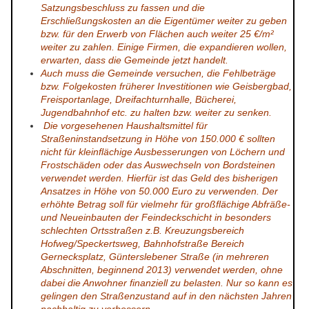
Satzungsbeschluss zu fassen und die
Erschließungskosten an die Eigentümer weiter zu geben
bzw. für den Erwerb von Flächen auch weiter 25 €/m²
weiter zu zahlen. Einige Firmen, die expandieren wollen,
erwarten, dass die Gemeinde jetzt handelt.
Auch muss die Gemeinde versuchen, die Fehlbeträge
bzw. Folgekosten früherer Investitionen wie Geisbergbad,
Freisportanlage, Dreifachturnhalle, Bücherei,
Jugendbahnhof etc. zu halten bzw. weiter zu senken.
Die vorgesehenen Haushaltsmittel für
Straßeninstandsetzung in Höhe von 150.000 € sollten
nicht für kleinflächige Ausbesserungen von Löchern und
Frostschäden oder das Auswechseln von Bordsteinen
verwendet werden. Hierfür ist das Geld des bisherigen
Ansatzes in Höhe von 50.000 Euro zu verwenden. Der
erhöhte Betrag soll für vielmehr für großflächige Abfräße-
und Neueinbauten der Feindeckschicht in besonders
schlechten Ortsstraßen z.B. Kreuzungsbereich
Hofweg/Speckertsweg, Bahnhofstraße Bereich
Gernecksplatz, Günterslebener Straße (in mehreren
Abschnitten, beginnend 2013) verwendet werden, ohne
dabei die Anwohner finanziell zu belasten. Nur so kann es
gelingen den Straßenzustand auf in den nächsten Jahren