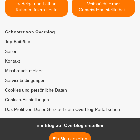
< Helga und Lothar
Veitshöchheimer
Rubaum feiern heute
Gemeinderat stellte beim
Diamantene Hochzeit
Haushalt 2013 neue
Rekordmarken auf - 16,6
Mio. Euro Investitionen
Gehostet von Overblog
veranschlagt >
Top-Beiträge
Seiten
Kontakt
Missbrauch melden
Servicebedingungen
Cookies und persönliche Daten
Cookies-Einstellungen
Das Profil von Dieter Gürz auf dem Overblog-Portal sehen
Ein Blog auf Overblog erstellen
Ein Blog erstellen