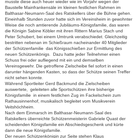
musste diese auch heuer wieder wie im Vorjahr wegen der
Baustelle Mainfrankensäle im kleinen festlichen Rahmen im
Balthasar-Neumann-Saal des Ratskellers über die Bühne gehen.
Eineinhalb Stunden zuvor hatte sich im Vereinsheim in gewohnter
Weise die noch amtierende Jubiläums-Königsfamilie, das waren
die Königin Sabine Köbler mit ihren Rittern Marius Stach und
Peter Schubert, bei einem Umtrunk verabschiedet. Gleichzeitig
bestritten nebenan im Schießraum nacheinander 40 Mitglieder
der Schützenfamilie das Königsschießen zur Ermittlung des
neuen Schützenkönigs. Dazu hatte jeder Teilnehmer einen
Schuss frei oder aufliegend mit ein und demselben
Vereinsgewehr. Die getroffene Zielscheibe fiel sofort in einen
darunter hängenden Kasten, so dass der Schütze seinen Treffer
nicht sehen konnte.
Während Sportleiter Gerd Backmund die Zielscheiben
auswertete, geleiteten alle Sportschützen ihre bisherige
Königsfamilie in einem festlichen Zug im Fackelschein zum
Rathausinnenhof, musikalisch begleitet vom Musikverein
Veitshöchheim.
Nach dem Einmarsch im Balthasar-Neumann-Saal des
Ratskellers überreichte Schützenmeisterin Gabriele Quast der
scheidenden Königsfamilie ein Abschiedsgeschenk und kürte
dann die neue Königsfamilie.
Der neuen Schützenkönigin zur Seite stehen Klaus