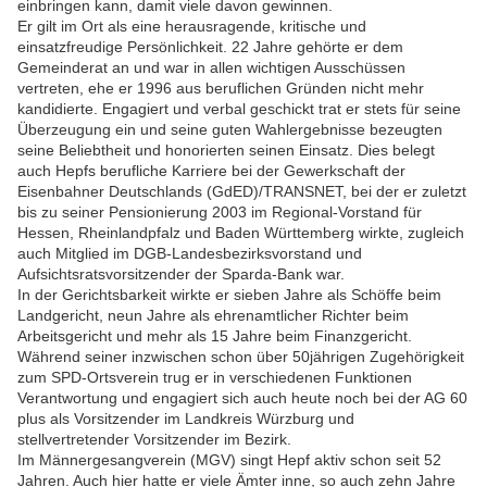
einbringen kann, damit viele davon gewinnen.
Er gilt im Ort als eine herausragende, kritische und
einsatzfreudige Persönlichkeit. 22 Jahre gehörte er dem
Gemeinderat an und war in allen wichtigen Ausschüssen
vertreten, ehe er 1996 aus beruflichen Gründen nicht mehr
kandidierte. Engagiert und verbal geschickt trat er stets für seine
Überzeugung ein und seine guten Wahlergebnisse bezeugten
seine Beliebtheit und honorierten seinen Einsatz. Dies belegt
auch Hepfs berufliche Karriere bei der Gewerkschaft der
Eisenbahner Deutschlands (GdED)/TRANSNET, bei der er zuletzt
bis zu seiner Pensionierung 2003 im Regional-Vorstand für
Hessen, Rheinlandpfalz und Baden Württemberg wirkte, zugleich
auch Mitglied im DGB-Landesbezirksvorstand und
Aufsichtsratsvorsitzender der Sparda-Bank war.
In der Gerichtsbarkeit wirkte er sieben Jahre als Schöffe beim
Landgericht, neun Jahre als ehrenamtlicher Richter beim
Arbeitsgericht und mehr als 15 Jahre beim Finanzgericht.
Während seiner inzwischen schon über 50jährigen Zugehörigkeit
zum SPD-Ortsverein trug er in verschiedenen Funktionen
Verantwortung und engagiert sich auch heute noch bei der AG 60
plus als Vorsitzender im Landkreis Würzburg und
stellvertretender Vorsitzender im Bezirk.
Im Männergesangverein (MGV) singt Hepf aktiv schon seit 52
Jahren. Auch hier hatte er viele Ämter inne, so auch zehn Jahre