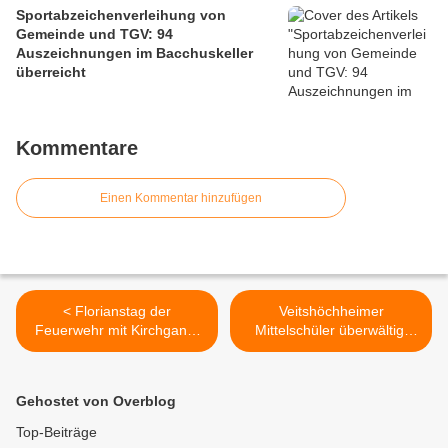
Sportabzeichenverleihung von
Gemeinde und TGV: 94
Auszeichnungen im Bacchuskeller
überreicht
Kommentare
Einen Kommentar hinzufügen
< Florianstag der
Veitshöchheimer
Feuerwehr mit Kirchgang,
Mittelschüler überwältigt
Ehrung Rainer Kinzkofer
von Gastfreundschaft in
und Rettungshunde-
italienischer Partnerstadt
Vorführung
Greve in Chianti >
Gehostet von Overblog
Top-Beiträge