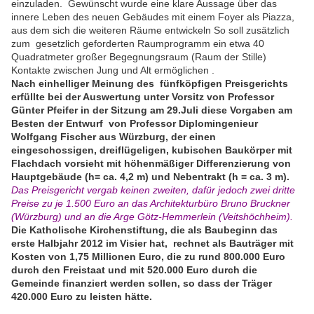
einzuladen. Gewünscht wurde eine klare Aussage über das
innere Leben des neuen Gebäudes mit einem Foyer als Piazza,
aus dem sich die weiteren Räume entwickeln So soll zusätzlich
zum gesetzlich geforderten Raumprogramm ein etwa 40
Quadratmeter großer Begegnungsraum (Raum der Stille)
Kontakte zwischen Jung und Alt ermöglichen .
Nach einhelliger Meinung des fünfköpfigen Preisgerichts
erfüllte bei der Auswertung unter Vorsitz von Professor
Günter Pfeifer in der Sitzung am 29.Juli diese Vorgaben am
Besten der Entwurf von Professor Diplomingenieur
Wolfgang Fischer aus Würzburg, der einen
eingeschossigen, dreiflügeligen, kubischen Baukörper mit
Flachdach vorsieht mit höhenmäßiger Differenzierung von
Hauptgebäude (h= ca. 4,2 m) und Nebentrakt (h = ca. 3 m).
Das Preisgericht vergab keinen zweiten, dafür jedoch zwei dritte
Preise zu je 1.500 Euro an das Architekturbüro Bruno Bruckner
(Würzburg) und an die Arge Götz-Hemmerlein (Veitshöchheim).
Die Katholische Kirchenstiftung, die als Baubeginn das
erste Halbjahr 2012 im Visier hat, rechnet als Bauträger mit
Kosten von 1,75 Millionen Euro, die zu rund 800.000 Euro
durch den Freistaat und mit 520.000 Euro durch die
Gemeinde finanziert werden sollen, so dass der Träger
420.000 Euro zu leisten hätte.