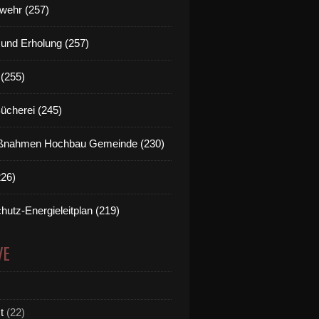
wehr (257)
t und Erholung (257)
(255)
Bücherei (245)
nahmen Hochbau Gemeinde (230)
226)
hutz-Energieleitplan (219)
VE
t
(22)