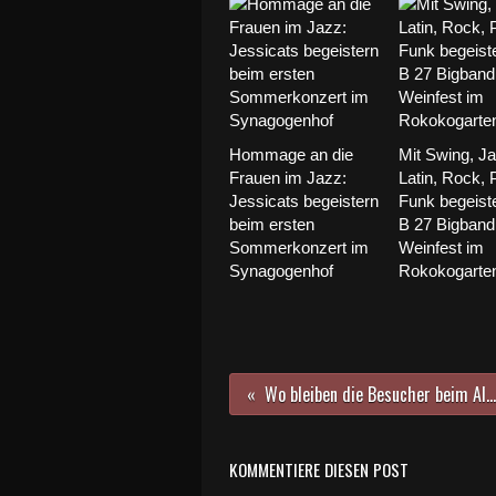
Hommage an die
Mit Swing, Ja
Frauen im Jazz:
Latin, Rock, 
Jessicats begeistern
Funk begeiste
beim ersten
B 27 Bigband
Sommerkonzert im
Weinfest im
Synagogenhof
Rokokogarte
Wo bleiben die Besucher beim Altort-Sommerfest des Sportvereins im idyllischen Rathaushof?
KOMMENTIERE DIESEN POST