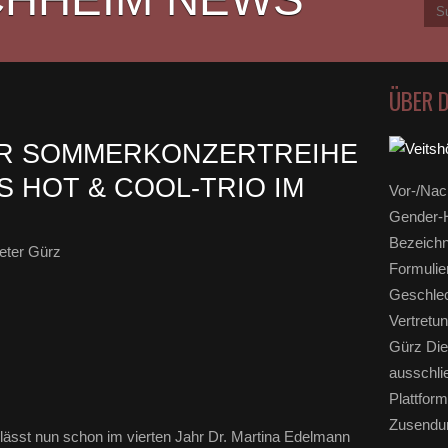
ÜBER 
ER SOMMERKONZERTREIHE
 HOT & COOL-TRIO IM
Vor-/Nac
Gender-H
Bezeichn
eter Gürz
Formulie
Geschlec
Vertretun
Gürz Die
ausschli
Plattform
Zusendun
ässt nun schon im vierten Jahr Dr. Martina Edelmann