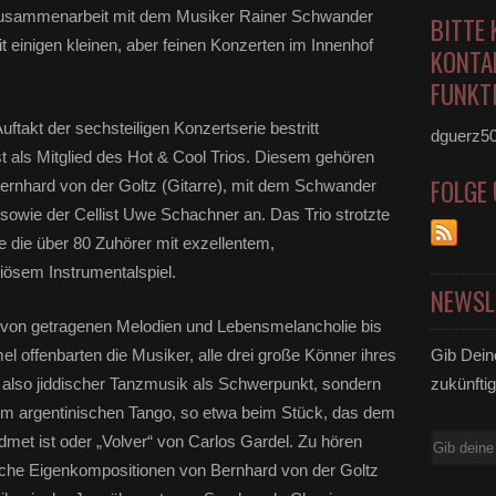
Zusammenarbeit mit dem Musiker Rainer Schwander
BITTE 
t einigen kleinen, aber feinen Konzerten im Innenhof
KONTA
FUNKTI
uftakt der sechsteiligen Konzertserie bestritt
dguerz5
 als Mitglied des Hot & Cool Trios. Diesem gehören
FOLGE
ernhard von der Goltz (Gitarre), mit dem Schwander
sowie der Cellist Uwe Schachner an. Das Trio strotzte
te die über 80 Zuhörer mit exzellentem,
iösem Instrumentalspiel.
NEWSL
e von getragenen Melodien und Lebensmelancholie bis
 offenbarten die Musiker, alle drei große Könner ihres
Gib Dein
 also jiddischer Tanzmusik als Schwerpunkt, sondern
zukünftig
dem argentinischen Tango, so etwa beim Stück, das dem
met ist oder „Volver“ von Carlos Gardel. Zu hören
E-
che Eigenkompositionen von Bernhard von der Goltz
Mail