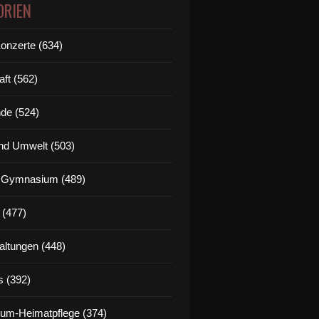
ORIEN
Konzerte (634)
aft (562)
de (524)
nd Umwelt (503)
g Gymnasium (489)
 (477)
altungen (448)
s (392)
um-Heimatpflege (374)