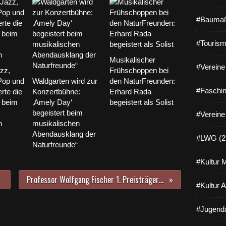
#Baumaß
#Tourism
Musikalischer
#Vereine 
zz,
Frühschoppen bei
Pop und
Waldgarten wird zur
den NaturFreunden:
#Faschin
rte die
Konzertbühne:
Erhard Rada
 beim
‚Amely Day‘
begeistert als Solist
begeistert beim
#Vereine
n
musikalischen
Abendausklang der
#LWG (2
Naturfreunde“
#Kultur 
Professor Wolfgang Fischer 1. Preisträger beim Realisierungswettbewerb für den Veitshöchheimer Bilhildiskindergarten
#Kultur 
#Jugenda