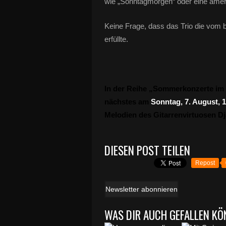
wie „Sonntagmorgen“ oder eine ame
Keine Frage, dass das Trio die vom 
erfüllte.
In der Reihe „Sommerkonzerte im 
nächstes am
Sonntag, 7. August, 
Melodien des Gitarrenvirtuosen Dj
DIESEN POST TEILEN
Repost
Newsletter abonnieren
WAS DIR AUCH GEFALLEN KÖ