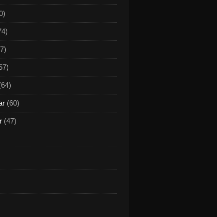
0)
74)
7)
57)
(64)
ar
(60)
r
(47)