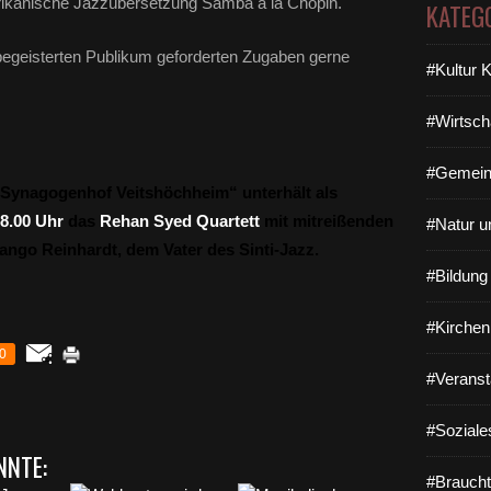
rikanische Jazzübersetzung Samba a la Chopin.
KATEG
begeisterten Publikum geforderten Zugaben gerne
#Kultur 
#Wirtsch
#Gemein
Synagogenhof Veitshöchheim“ unterhält als
18.00 Uhr
das
Rehan Syed Quartett
mit mitreißenden
#Natur u
ango Reinhardt, dem Vater des Sinti-Jazz.
#Bildun
#Kirchen
0
#Veranst
#Soziale
NNTE:
#Braucht