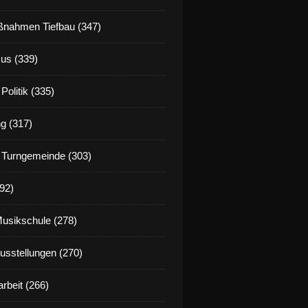
nahmen Tiefbau (347)
us (339)
Politik (335)
g (317)
 Turngemeinde (303)
92)
Musikschule (278)
Ausstellungen (270)
rbeit (266)