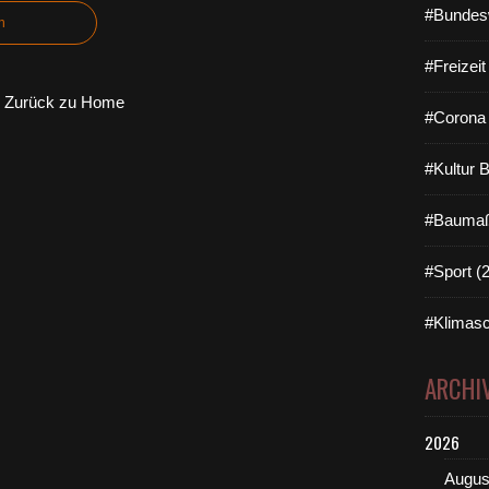
#Bundes
n
#Freizei
Zurück zu Home
#Corona 
#Kultur 
#Baumaß
#Sport (
#Klimasc
ARCHI
2026
Augus