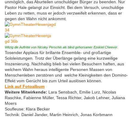
unmöglich, das Aburteilen unschuldiger Bürger zu beenden. Nur
Pastor Hale gelangt zur Einsicht. Bei dem Versuch, unschuldige
Leben zu retten, muss er jedoch verzweifelt erkennen, dass er
gegen den Wahn nicht ankommt.
Witzig die Auftritte von Nicoley Perschin als blind gehorsamer Ezekiel Cheever.
Tosender Applaus für brillante Ensemble- und großartige
Sololeistungen. Trotz der Überlänge gelang eine kurzweilige
Inszenierung. Nachhaltig blieb bei vielen Besuchern haften, aus
welchem Wahn heraus intelligente Personen Massen von
Menschenleben zerstören und welche Kleinigkeiten den Domino-
Effekt vom Gerücht bis zum Urteil auslösen können.
Link auf Fotoalbum
Weitere Mitwirkende:
Lara Sensbach, Emilie Lurz, Nicolas
Raschke, Fabienne Müller, Tessa Richter, Jakob Lehner, Juliana
Moers
Soufleuse: Klara Becker
Technik: Daniel Jander, Martin Heinrich, Jonas Korbmann