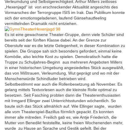
Verleumdung und Selbstgerechtigkeit. Arthur Millers zeitloses
„Hexenjagd“ ist von erschreckender Aktualität angesichts des
Vormarsches der Terrorgruppe ISIS im Irak. Das Publikum konnte
sich der emotionsgeladenen, laufend Gänsehautfeeling
vermittelnden Dramatik nicht entziehen.
Es ist eine gewachsene Theater-Gruppe, denn viele Schüler sind
bereits seit der fünften Klasse dabei. An der Grenze zur
Oberstufe war es die letzte Gelegenheit, in dieser Kombination zu
spielen. Die Gruppe sah sich besonders gefordert, einmal keine
Komödie, also leichte Kost zu spielen. Demokratisch hatte die
Truppe zu Schuljahres-Beginn aus mehreren Angeboten Millers
in einer historischen Umgebung angesiedeltes Stück ausgewählt,
das von Mißtrauen, Verleumdung, Wut geprägt und wo mit der
Menschenwürde Schindluder betrieben wird.
Selbstbestimmt war auch die Rollenbesetzung ab November. Es
gelang mittels Textvorlesen auch die kleinste Rolle optimal zu
besetzen. Seit Fasching probten dann die Theaterenthusiasten
mit Irmgard Ellinger zwei Unterrichtsstunden wöchentlich. So
baute sich das Stück allmählich auf. Wie Ellinger sagte, wurden
alle vom Theaterspiel-Bazillus förmlich gepackt. Es konnten
immer alle mitreden. Freilich gab es, wie Antje Friederich, die
Mutter von Benedikt feststellte, keine freien Wochenenden mehr,
wurde zu Hause an Sprache und Gestik gefeilt. Bei der