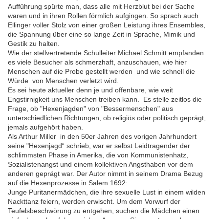
Aufführung spürte man, dass alle mit Herzblut bei der Sache
waren und in ihren Rollen förmlich aufgingen. So sprach auch
Ellinger voller Stolz von einer großen Leistung ihres Ensembles,
die Spannung über eine so lange Zeit in Sprache, Mimik und
Gestik zu halten.
Wie der stellvertretende Schulleiter Michael Schmitt empfanden
es viele Besucher als schmerzhaft, anzuschauen, wie hier
Menschen auf die Probe gestellt werden und wie schnell die
Würde von Menschen verletzt wird.
Es sei heute aktueller denn je und offenbare, wie weit
Engstirnigkeit uns Menschen treiben kann. Es stelle zeitlos die
Frage, ob "Hexenjagden" von "Bessermenschen" aus
unterschiedlichen Richtungen, ob religiös oder politisch geprägt,
jemals aufgehört haben.
Als Arthur Miller in den 50er Jahren des vorigen Jahrhundert
seine "Hexenjagd“ schrieb, war er selbst Leidtragender der
schlimmsten Phase in Amerika, die von Kommunistenhatz,
Sozialistenangst und einem kollektiven Angsthaben vor dem
anderen geprägt war. Der Autor nimmt in seinem Drama Bezug
auf die Hexenprozesse in Salem 1692:
Junge Puritanermädchen, die ihre sexuelle Lust in einem wilden
Nackttanz feiern, werden erwischt. Um dem Vorwurf der
Teufelsbeschwörung zu entgehen, suchen die Mädchen einen