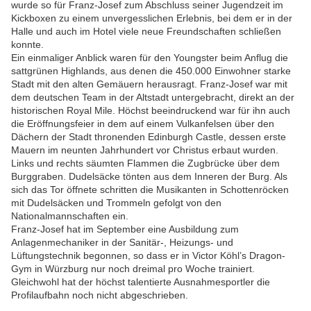
wurde so für Franz-Josef zum Abschluss seiner Jugendzeit im
Kickboxen zu einem unvergesslichen Erlebnis, bei dem er in der
Halle und auch im Hotel viele neue Freundschaften schließen
konnte.
Ein einmaliger Anblick waren für den Youngster beim Anflug die
sattgrünen Highlands, aus denen die 450.000 Einwohner starke
Stadt mit den alten Gemäuern herausragt. Franz-Josef war mit
dem deutschen Team in der Altstadt untergebracht, direkt an der
historischen Royal Mile. Höchst beeindruckend war für ihn auch
die Eröffnungsfeier in dem auf einem Vulkanfelsen über den
Dächern der Stadt thronenden Edinburgh Castle, dessen erste
Mauern im neunten Jahrhundert vor Christus erbaut wurden.
Links und rechts säumten Flammen die Zugbrücke über dem
Burggraben. Dudelsäcke tönten aus dem Inneren der Burg. Als
sich das Tor öffnete schritten die Musikanten in Schottenröcken
mit Dudelsäcken und Trommeln gefolgt von den
Nationalmannschaften ein.
Franz-Josef hat im September eine Ausbildung zum
Anlagenmechaniker in der Sanitär-, Heizungs- und
Lüftungstechnik begonnen, so dass er in Victor Köhl’s Dragon-
Gym in Würzburg nur noch dreimal pro Woche trainiert.
Gleichwohl hat der höchst talentierte Ausnahmesportler die
Profilaufbahn noch nicht abgeschrieben.