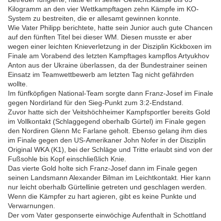
Kilogramm an den vier Wettkampftagen zehn Kämpfe im KO-
System zu bestreiten, die er allesamt gewinnen konnte.
Wie Vater Philipp berichtete, hatte sein Junior auch gute Chancen
auf den fünften Titel bei dieser WM. Diesen musste er aber
wegen einer leichten Knieverletzung in der Disziplin Kickboxen im
Finale am Vorabend des letzten Kampftages kampflos Artyukhov
Anton aus der Ukraine überlassen, da der Bundestrainer seinen
Einsatz im Teamwettbewerb am letzten Tag nicht gefährden
wollte.
Im fünfköpfigen National-Team sorgte dann Franz-Josef im Finale
gegen Nordirland für den Sieg-Punkt zum 3:2-Endstand.
Zuvor hatte sich der Veitshöchheimer Kampfsportler bereits Gold
im Vollkontakt (Schlaggegend oberhalb Gürtel) im Finale gegen
den Nordiren Glenn Mc Farlane geholt. Ebenso gelang ihm dies
im Finale gegen den US-Amerikaner John Nofer in der Disziplin
Original WKA (K1), bei der Schläge und Tritte erlaubt sind von der
Fußsohle bis Kopf einschließlich Knie.
Das vierte Gold holte sich Franz-Josef dann im Finale gegen
seinen Landsmann Alexander Bilman im Leichtkontakt. Hier kann
nur leicht oberhalb Gürtellinie getreten und geschlagen werden.
Wenn die Kämpfer zu hart agieren, gibt es keine Punkte und
Verwarnungen.
Der vom Vater gesponserte einwöchige Aufenthalt in Schottland