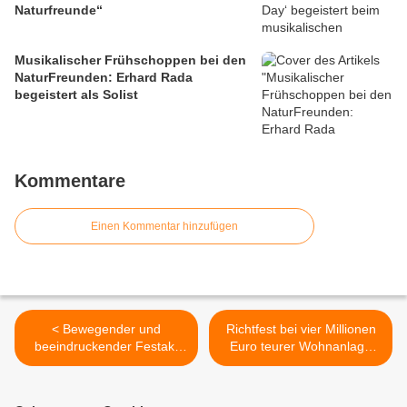
Naturfreunde“
Musikalischer Frühschoppen bei den
NaturFreunden: Erhard Rada
begeistert als Solist
Kommentare
Einen Kommentar hinzufügen
< Bewegender und
Richtfest bei vier Millionen
beeindruckender Festakt
Euro teurer Wohnanlage
am Ehrenmal in
mitten im Veitshöchheimer
Veitshöchheim zum
Altort >
Volkstrauertag