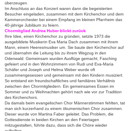
überzeugen.
Im Anschluss an das Konzert waren dann die begeisterten
Besucher eingeladen, zusammen mit dem Kirchenchor und dem
Kammerorchester bei einem Empfang im kleinen Pfarrheim das
40-jährige Jubiläum zu feiern.
Chormitglied Andrea Huber blickt zurück
Ihre Idee, einen Kirchenchor zu gründen, setzte 1973 die
ausgebildete Musikerin Eva Maria Dach zusammen mit ihrem
Mann, einem Heeresmusiker um. Sie baute den Kirchenchor auf
und übernahm die Leitung bis zu ihrem Wegzug in den
Odenwald. Gemeinsam wurden Ausflüge gemacht, Fasching
gefeiert und in den Wohnzimmern von Rudi und Eva-Maria
Schäfer und Joseph und Helma Weber wurde oft
zusammengesessen und gemeinsam mit den Kindern musiziert.
So entstand ein freundschaftliches und familiäres Verhältnis
zwischen den Chormitgliedern. Ein gemeinsames Essen im
Sommer und zu Weihnachten gehört nach wie vor zur Tradition
des Kirchenchors.
Da damals beim evangelischen Chor Männerstimmen fehlten, tat
man sich kurzerhand zu einem ökumenischen Chor zusammen.
Dieser wurde von Martina Faber geleitet. Das Problem, die
Gottesdienste in beiden Kirchen an den Feiertagen
mitzugestalten, führte dazu, dass sich die Chöre wieder
aufteilten.