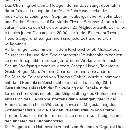
Das Chormitglied Otmar Hettiger, der im Bass sang, übernahm
daraufhin die Leitung. Im Laufe der Jahre wechselte die
musikalische Leitung von Stephan Heuberger über Anselm Eber
und Florian Strasser auf Dr. Martin Flesch. Seit zwei Jahren leitet
Julian Habryka den Chor, der aktuell 20 Mitglieder zählt. Der Chor
trifft sich jeden Dienstag um 20.00 Uhr in der Eichendorffschule.
Neue Sänger und Sängerinnen sind jederzeit und herzlich
willkommen.
Aufführungen zusammen mit dem Kirchenchor St. Michael aus
Thüngersheim und dem Streichorchester Veitshöchheim zählten
zu den Höhepunkten. Gesungen wurden Werke von Heinrich
Schütz, Wolfgang Amadeus Mozart, Joseph Haydn, Telemann,
Gluck, Reger, Marc-Antoine Charpentier und viele andere.
Die Misa de Solidaridad von Thomas Gabriel wurde zusammen
mit Band Kon-Tiki in Veitshöchheim und in Lohr aufgeführt.
Gastauftritte anlässlich der Einweihung der Kapelle in der
forensischen Klinik in Lohr, die Mitgestaltung des Gottesdienstes
anlässlich des Heimatkreistreffens der Riesengebirgler in der
Franziskanerkirche in Würzburg, sowie die Mitgestaltung des
Gottesdienstes zum 40-jährigen Priesterjubiläum von Pfarrer
Herbert Neeser gehörten ebenfalls zu den großen Ereignissen in
den Annalen des Kirchenchores.
Die Aufgabe des Notenwarts versah von Beginn an Organist Rudi