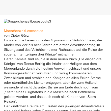
MaerchenzeltLesescouts
von Dieter Gürz
Es waren die Lesescouts des Gymnasiums Veitshöchheim, die
Kinder von vier bis acht Jahren am ersten Adventssonntag im
Sitzungssaal des Veitshöchheimer Rathauses auf die Reise der
sogenannten „eiligen drei Könige“ mitnahmen.
Deren Kamele sind es, die in dem neuen Buch „Die eiligen drei
Könige“ von Renus Berbig die Irrfahrt der Heiligen aus dem
Morgenlande durch die heutige Vorweihnachtszeit und unsere
Konsumgesellschaft vorführen und witzig kommentieren.
Zwar blinken und strahlen den Königen an allen Ecken Sterne
oder sternähnliche Lichter entgegen, aber der zum Heiland
weisende ist nicht darunter. Bis sie am Ende doch noch vom
„Stern“ eines Flughafens in die Maschine nach Bethlehem
geleitet werden, und das auch noch als Kunden von „Stern
Reisen“.
Der kindlichen Freude am Erraten des jeweiligen Adventsrätsels
sind dabei jedoch keine Grenzen gesetzt. Und so war es kein