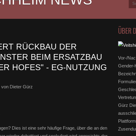
ÜBER 
ERT RÜCKBAU DER
NSTER BEIM ERSATZBAU
Vor-/Nac
R HOFES" - EG-NUTZUNG
Gender-H
Bezeichn
Formulie
von Dieter Gürz
Geschlec
Vertretun
Gürz Die
ausschli
Plattform
en? Dies ist eine sehr häufige Frage, über die an den
Zusendun
wieder debattiert und spekuliert wird angesichts der