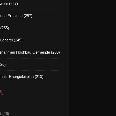
wehr (257)
t und Erholung (257)
(255)
Bücherei (245)
nahmen Hochbau Gemeinde (230)
226)
hutz-Energieleitplan (219)
VE
t
(26)