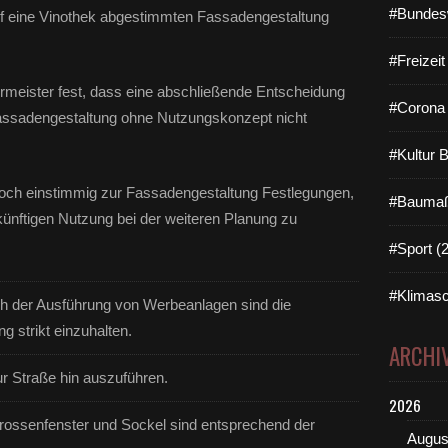
#Bundes
 auf eine Vinothek abgestimmten Fassadengestaltung
#Freizei
germeister fest, dass eine abschließende Entscheidung
#Corona 
assadengestaltung ohne Nutzungskonzept nicht
#Kultur 
och einstimmig zur Fassadengestaltung Festlegungen,
#Baumaß
künftigen Nutzung bei der weiteren Planung zu
#Sport (
#Klimasc
ch der Ausführung von Werbeanlagen sind die
g strikt einzuhalten.
ARCHI
ur Straße hin auszuführen.
2026
rossenfenster und Sockel sind entsprechend der
Augus