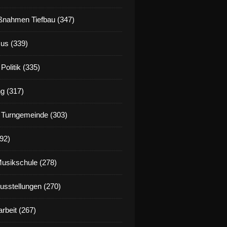
nahmen Tiefbau (347)
us (339)
Politik (335)
g (317)
 Turngemeinde (303)
92)
Musikschule (278)
Ausstellungen (270)
rbeit (267)