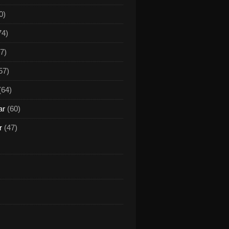
0)
74)
7)
57)
(64)
ar
(60)
r
(47)