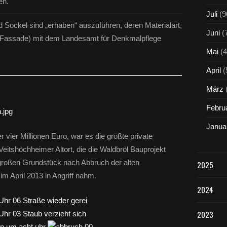
en.
Juli
(9
Sockel sind „erhaben“ auszuführen, deren Materialart,
Juni
(
er Fassade) mit dem Landesamt für Denkmalpflege
Mai
(4
April
(
März
Febru
Janua
 vier Millionen Euro, war es die größte private
itshöchheimer Altort, die die Waldbröl Bauprojekt
oßen Grundstück nach Abbruch der alten
2025
 April 2013 in Angriff nahm.
2024
2023