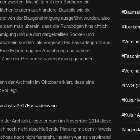
n der zweiten Maihälfte mit dem Bauherrn ein
flächenfenstern auch andere Bauteile wie die
#Baumaß
nd von der Baugenehmigung ausgeführt wurden, also
s kam man überein, dass die Rundbögen hinsichtlich
#Tourism
igung und die dort dargestellten Sockel- und
#Vereine 
turstein sondern als vorgesetztes Fassadenprofil aus
 Eine Erläuterung der Ausführung und nähere
#Faschin
im Zuge der Gesamtfassadenplanung gesondert
#Vereine
n der Architekt im Oktober erklärt, dass eine
#LWG (2
vorliegt.
#Kultur 
#Kultur 
so der Architekt, legte er dann im November 2014 diese
edoch noch nicht abschließende Planung mit dem Hinweis
#Jugenda
choss noch nicht feststeht. Insofern war es verwirrend