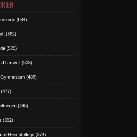
ORIEN
Konzerte (634)
aft (562)
de (525)
nd Umwelt (503)
g Gymnasium (489)
 (477)
altungen (448)
s (392)
um-Heimatpflege (374)