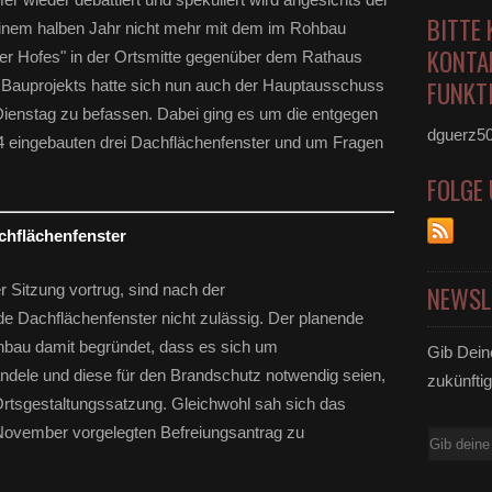
BITTE 
einem halben Jahr nicht mehr mit dem im Rohbau
KONTA
r Hofes" in der Ortsmitte gegenüber dem Rathaus
FUNKTI
s Bauprojekts hatte sich nun auch der Hauptausschuss
ienstag zu befassen. Dabei ging es um die entgegen
dguerz5
 eingebauten drei Dachflächenfenster und um Fragen
FOLGE
chflächenfenster
 Sitzung vortrug, sind nach der
NEWSL
e Dachflächenfenster nicht zulässig. Der planende
nbau damit begründet, dass es sich um
Gib Dein
dele und diese für den Brandschutz notwendig seien,
zukünftig
 Ortsgestaltungssatzung. Gleichwohl sah sich das
November vorgelegten Befreiungsantrag zu
E-
Mail