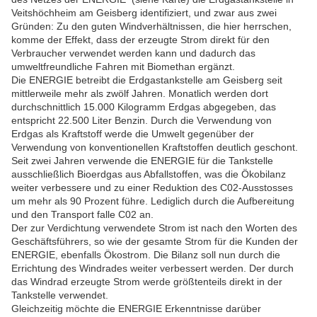
Veitshöchheim am Geisberg identifiziert, und zwar aus zwei
Gründen: Zu den guten Windverhältnissen, die hier herrschen,
komme der Effekt, dass der erzeugte Strom direkt für den
Verbraucher verwendet werden kann und dadurch das
umweltfreundliche Fahren mit Biomethan ergänzt.
Die ENERGIE betreibt die Erdgastankstelle am Geisberg seit
mittlerweile mehr als zwölf Jahren. Monatlich werden dort
durchschnittlich 15.000 Kilogramm Erdgas abgegeben, das
entspricht 22.500 Liter Benzin. Durch die Verwendung von
Erdgas als Kraftstoff werde die Umwelt gegenüber der
Verwendung von konventionellen Kraftstoffen deutlich geschont.
Seit zwei Jahren verwende die ENERGIE für die Tankstelle
ausschließlich Bioerdgas aus Abfallstoffen, was die Ökobilanz
weiter verbessere und zu einer Reduktion des C02-Ausstosses
um mehr als 90 Prozent führe. Lediglich durch die Aufbereitung
und den Transport falle C02 an.
Der zur Verdichtung verwendete Strom ist nach den Worten des
Geschäftsführers, so wie der gesamte Strom für die Kunden der
ENERGIE, ebenfalls Ökostrom. Die Bilanz soll nun durch die
Errichtung des Windrades weiter verbessert werden. Der durch
das Windrad erzeugte Strom werde größtenteils direkt in der
Tankstelle verwendet.
Gleichzeitig möchte die ENERGIE Erkenntnisse darüber