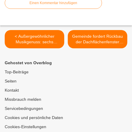
Einen Kommentar hinzufügen
< Außergewöhnlicher
Gemeinde fordert Rückbau
Musikgenuss: sechs
der Dachflächenfenster
Ensembles des
beim Ersatzbau des
Heeresmusikkorps
"Würzburger Hofes" - EG-
Veitshöchheim brillierten
Nutzung noch unklar >
Gehostet von Overblog
beim Adventskonzert in der
Kuratiekirche
Top-Beiträge
Seiten
Kontakt
Missbrauch melden
Servicebedingungen
Cookies und persönliche Daten
Cookies-Einstellungen