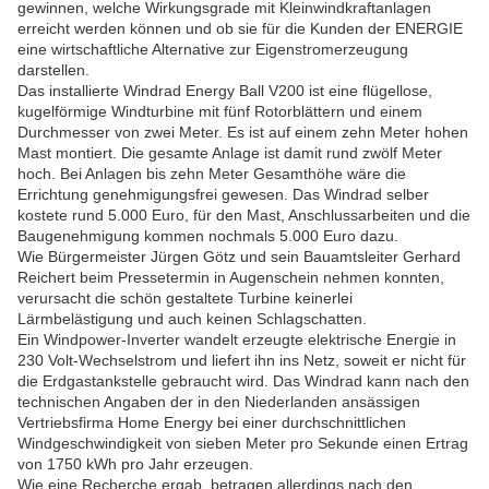
gewinnen, welche Wirkungsgrade mit Kleinwindkraftanlagen
erreicht werden können und ob sie für die Kunden der ENERGIE
eine wirtschaftliche Alternative zur Eigenstromerzeugung
darstellen.
Das installierte Windrad Energy Ball V200 ist eine flügellose,
kugelförmige Windturbine mit fünf Rotorblättern und einem
Durchmesser von zwei Meter. Es ist auf einem zehn Meter hohen
Mast montiert. Die gesamte Anlage ist damit rund zwölf Meter
hoch. Bei Anlagen bis zehn Meter Gesamthöhe wäre die
Errichtung genehmigungsfrei gewesen. Das Windrad selber
kostete rund 5.000 Euro, für den Mast, Anschlussarbeiten und die
Baugenehmigung kommen nochmals 5.000 Euro dazu.
Wie Bürgermeister Jürgen Götz und sein Bauamtsleiter Gerhard
Reichert beim Pressetermin in Augenschein nehmen konnten,
verursacht die schön gestaltete Turbine keinerlei
Lärmbelästigung und auch keinen Schlagschatten.
Ein Windpower-Inverter wandelt erzeugte elektrische Energie in
230 Volt-Wechselstrom und liefert ihn ins Netz, soweit er nicht für
die Erdgastankstelle gebraucht wird. Das Windrad kann nach den
technischen Angaben der in den Niederlanden ansässigen
Vertriebsfirma Home Energy bei einer durchschnittlichen
Windgeschwindigkeit von sieben Meter pro Sekunde einen Ertrag
von 1750 kWh pro Jahr erzeugen.
Wie eine Recherche ergab, betragen allerdings nach den