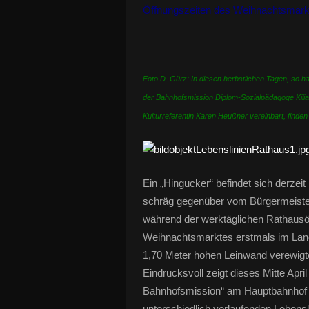
Öffnungszeiten des Weihnachtsmark
Foto D. Gürz: In diesen herbstlichen Tagen, so hab
der Bahnhofsmission Diplom-Sozialpädagoge Kilia
Kulturreferentin Karen Heußner vereinbart, finde
Ein „Hingucker“ befindet sich derz
schräg gegenüber vom Bürgermeiste
während der werktäglichen Rathaus
Weihnachtsmarktes erstmals im Land
1,70 Meter hohen Leinwand verewigte 
Eindrucksvoll zeigt dieses Mitte Apr
Bahnhofsmission“ am Hauptbahnhof i
unterschiedlich verlaufenden Lebensl