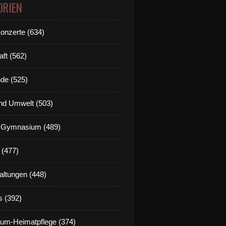
ORIEN
Konzerte (634)
aft (562)
de (525)
nd Umwelt (503)
g Gymnasium (489)
 (477)
altungen (448)
s (392)
um-Heimatpflege (374)