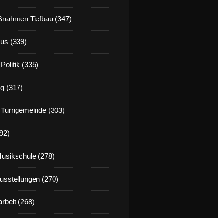
nahmen Tiefbau (347)
us (339)
Politik (335)
g (317)
 Turngemeinde (303)
92)
Musikschule (278)
Ausstellungen (270)
rbeit (268)