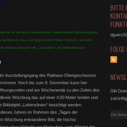
tes
BITTE 
KONTA
FUNKTI
en der für die Aktion verantwortliche stellvertretende Einrichtungsleiter
dguerz5
n Bundschuh (links) und Bürgermeister Rainer Kinzkofer und seine
FOLGE
n die Rathaus-Besucher die „Lebenslinien“ als Verbindungstück
NEWSL
eit im Ausstellungsgang des Rathaus-Obergeschosses
rzimmer. Noch bis zum 6. Dezember kann hier
öffnungszeiten und am Wochenende zu den Zeiten des
Gib Dein
kreis Würzburg das auf einer 4,50 Meter breiten und
zukünftig
Bildobjekt „Lebenslinien“ besichtigt werden.
il dieses Jahres im Rahmen des „Tages der
E-
n Würzburg entstandene Bild, die höchst
Mail
inien einer Vielzahl von Menschen, vom Klientel der