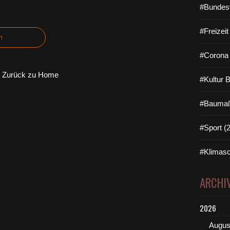
#Bundes
#Freizei
n
#Corona 
Zurück zu Home
#Kultur 
#Baumaß
#Sport (
#Klimasc
ARCHI
2026
Augus