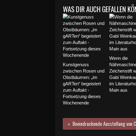
WAS DIR AUCH GEFALLEN KÖ
Wenn die
Kunstgenuss
Nähmaschin
zwischen Rosen und
Zeichenstift w
Obstbäumen: „im
Gabi Weinkauf
gARTen“ begeistert
im Literaturh
zum Auftakt -
Main aus
Fortsetzung dieses
Wochenende