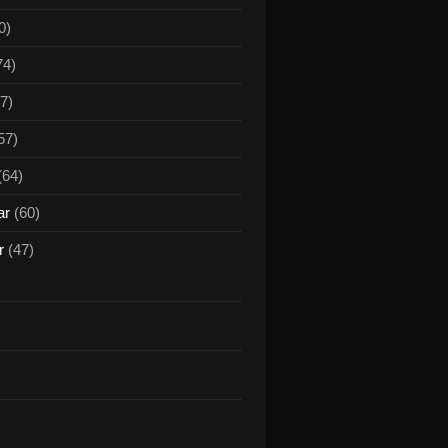
0)
74)
7)
57)
(64)
ar
(60)
r
(47)