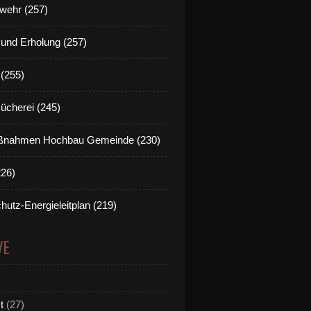
wehr (257)
t und Erholung (257)
(255)
Bücherei (245)
nahmen Hochbau Gemeinde (230)
226)
hutz-Energieleitplan (219)
VE
t
(27)