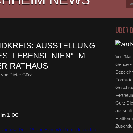
ÜBER 
NDKREIS: AUSSTELLUNG
S „LEBENSLINIEN“ IM
Vor-/Nac
ER RATHAUS
Gender-H
Bezeichn
von Dieter Gürz
Formulie
Geschlec
Vertretun
Gürz Die
ausschli
 im 1. OG
Plattform
Zusendun
 Uhr bzw. Do. - 18 Uhr, + am Wochenende zu den