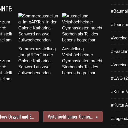
NNTE:
#Baumaß
#Tourism
#Vereine 
Sommerausstellung
Ausstellung
#Faschin
„im gARTen“ in der
Veitshöchheimer
e zum
Galerie Katharina
Gymnasiasten macht
#Vereine
ird:
Schwerd an zwei
Sterben als Teil des
 stellt
Juliwochenenden
Lebens begreifbar
#LWG (2
otel am
#Kultur 
#Kultur 
Beeindruckende Ausstellung von Claus Orgzall und Elisabeth Maseizik im Foyer des Jüdischen Kulturmuseums
Veitshöchheimer Gemeinderat verabschiedete Leitbild
#Jugenda