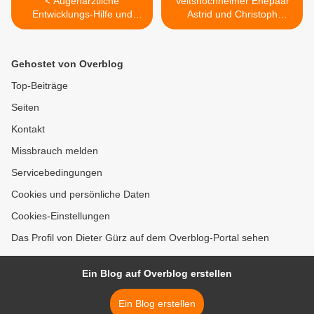
< Augenärztliche
Veitshöchheimer Ehepaar
Entwicklungs-Hilfe und
Astrid und Christoph
Regenwald-Abenteuer auf
Schenkel leistete auf
Madagaskar -
Madagaskar augenärztliche
Außergewöhnliche und
Entwicklungshilfe - Teil 2 >
Gehostet von Overblog
unvergessliche Erlebnisse
der Veitshöchheimer
Top-Beiträge
Familie Schenkel - Teil 1
Seiten
Kontakt
Missbrauch melden
Servicebedingungen
Cookies und persönliche Daten
Cookies-Einstellungen
Das Profil von Dieter Gürz auf dem Overblog-Portal sehen
Ein Blog auf Overblog erstellen
Ein Blog erstellen