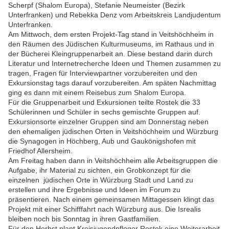
Scherpf (Shalom Europa), Stefanie Neumeister (Bezirk
Unterfranken) und Rebekka Denz vom Arbeitskreis Landjudentum
Unterfranken.
Am Mittwoch, dem ersten Projekt-Tag stand in Veitshöchheim in
den Räumen des Jüdischen Kulturmuseums, im Rathaus und in
der Bücherei Kleingruppenarbeit an. Diese bestand darin durch
Literatur und Internetrecherche Ideen und Themen zusammen zu
tragen, Fragen für Interviewpartner vorzubereiten und den
Exkursionstag tags darauf vorzubereiten. Am späten Nachmittag
ging es dann mit einem Reisebus zum Shalom Europa.
Für die Gruppenarbeit und Exkursionen teilte Rostek die 33
Schülerinnen und Schüler in sechs gemischte Gruppen auf.
Exkursionsorte einzelner Gruppen sind am Donnerstag neben
den ehemaligen jüdischen Orten in Veitshöchheim und Würzburg
die Synagogen in Höchberg, Aub und Gaukönigshofen mit
Friedhof Allersheim.
Am Freitag haben dann
in Veitshöchheim
alle Arbeitsgruppen die
Aufgabe, ihr Material zu sichten, ein Grobkonzept für die
einzelnen jüdischen Orte in Würzburg Stadt und Land zu
erstellen und ihre Ergebnisse und Ideen im Forum zu
präsentieren. Nach einem gemeinsamen Mittagessen klingt das
Projekt mit einer Schifffahrt nach Würzburg aus. Die Isrealis
bleiben noch bis Sonntag in ihren Gastfamilien.
Für den Herbst plant Kreisjugendpfleger Rostek eine Weiterarbeit