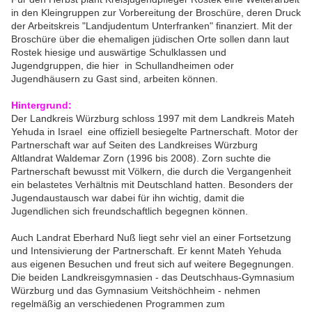
in den Kleingruppen zur Vorbereitung der Broschüre, deren Druck
der Arbeitskreis "Landjudentum Unterfranken" finanziert. Mit der
Broschüre über die ehemaligen jüdischen Orte sollen dann laut
Rostek hiesige und auswärtige Schulklassen und
Jugendgruppen, die hier in
Schullandheimen oder
Jugendhäusern
zu Gast sind, arbeiten können.
Hintergrund:
Der Landkreis Würzburg schloss 1997 mit dem Landkreis Mateh
Yehuda in Israel eine offiziell besiegelte Partnerschaft. Motor
der
Partnerschaft war auf Seiten des Landkreises Würzburg
Altlandrat Waldemar Zorn (1996 bis 2008). Zorn suchte
die
Partnerschaft bewusst mit Völkern,
die
durch
die
Vergangenheit
ein belastetes Verhältnis mit Deutschland hatten. Besonders der
Jugendaustausch war dabei für ihn wichtig, damit
die
Jugendlichen sich freundschaftlich begegnen können.
Auch Landrat Eberhard Nuß liegt sehr viel an einer Fortsetzung
und Intensivierung der Partnerschaft. Er kennt Mateh Yehuda
aus eigenen Besuchen und freut sich auf weitere Begegnungen.
Die beiden Landkreisgymnasien
- das
Deutschhaus-Gymnasium
Würzburg und das Gymnasium Veitshöchheim
- nehmen
regelmäßig an verschie
den
en Programmen zum