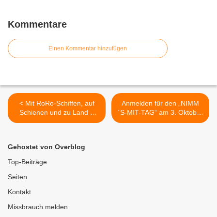
Kommentare
Einen Kommentar hinzufügen
< Mit RoRo-Schiffen, auf
Anmelden für den „NIMM
Schienen und zu Land –
´S-MIT-TAG“ am 3. Oktober
Panzergrenadierbrigade 37
in Veitshöchheim >
der 10. Panzerdivision in
Litauen angekommen
Gehostet von Overblog
Top-Beiträge
Seiten
Kontakt
Missbrauch melden