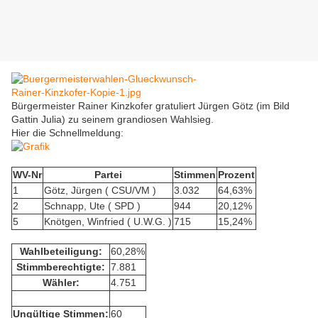
Bürgermeister Rainer Kinzkofer gratuliert Jürgen Götz (im Bild
Gattin Julia) zu seinem grandiosen Wahlsieg.
Hier die Schnellmeldung:
WV-Nr
Partei
Stimmen
Prozent
1
Götz, Jürgen ( CSU/VM )
3.032
64,63%
2
Schnapp, Ute ( SPD )
944
20,12%
5
Knötgen, Winfried ( U.W.G. )
715
15,24%
Wahlbeteiligung:
60,28%
Stimmberechtigte:
7.881
Wähler:
4.751
Ungültige Stimmen:
60