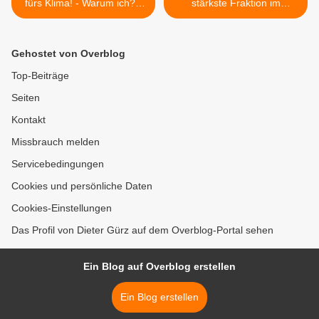
fürs Klima! - Warum ich? -
stärkste Fraktion im
Appell des gemeindlichen
Veitshöchheimer
Klimaschutzmanagers
Gemeinderat - SPD verliert
Jochen Spieß
mit Bürgermeister vier Sitze
Gehostet von Overblog
- Grüne + UWG gewinnen
einen Sitz - nun mit
Top-Beiträge
Stimmen aller Ortsvereine >
Seiten
Kontakt
Missbrauch melden
Servicebedingungen
Cookies und persönliche Daten
Cookies-Einstellungen
Das Profil von Dieter Gürz auf dem Overblog-Portal sehen
Ein Blog auf Overblog erstellen
Ein Blog erstellen