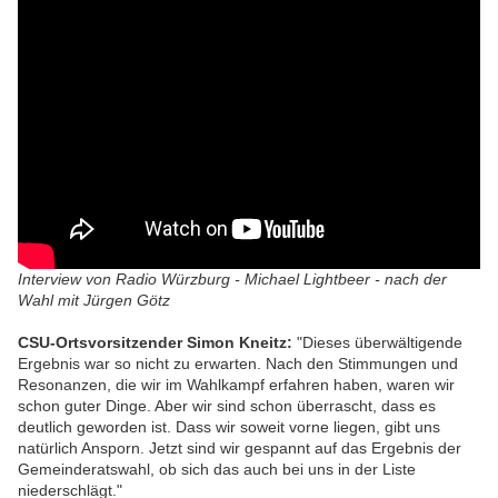
Interview von Radio Würzburg - Michael Lightbeer - nach der
Wahl mit Jürgen Götz
CSU-Ortsvorsitzender Simon Kneitz:
"Dieses überwältigende
Ergebnis war so nicht zu erwarten. Nach den Stimmungen und
Resonanzen, die wir im Wahlkampf erfahren haben, waren wir
schon guter Dinge. Aber wir sind schon überrascht, dass es
deutlich geworden ist. Dass wir soweit vorne liegen, gibt uns
natürlich Ansporn. Jetzt sind wir gespannt auf das Ergebnis der
Gemeinderatswahl, ob sich das auch bei uns in der Liste
niederschlägt."