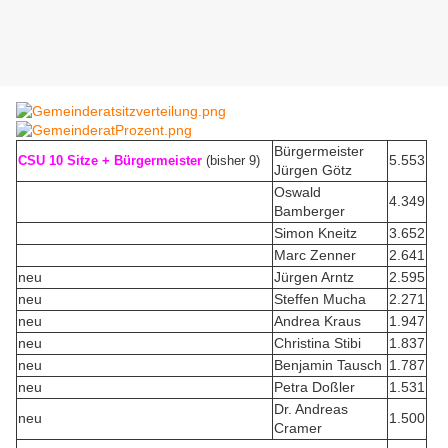
Bürgermeister
5.553
CSU 10 Sitze + Bürgermeister
(bisher 9)
Jürgen Götz
Oswald
4.349
Bamberger
Simon Kneitz
3.652
Marc Zenner
2.641
neu
Jürgen Arntz
2.595
neu
Steffen Mucha
2.271
neu
Andrea Kraus
1.947
neu
Christina Stibi
1.837
neu
Benjamin Tausch
1.787
neu
Petra Doßler
1.531
Dr. Andreas
neu
1.500
Cramer