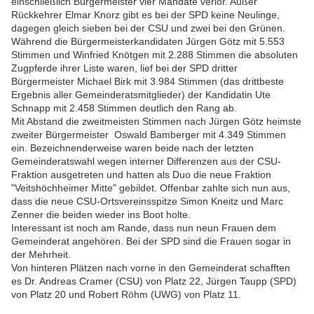
einschließlich Bürgermeister vier Mandate verlor. Außer
Rückkehrer Elmar Knorz gibt es bei der SPD keine Neulinge,
dagegen gleich sieben bei der CSU und zwei bei den Grünen.
Während die Bürgermeisterkandidaten Jürgen Götz mit 5.553
Stimmen und Winfried Knötgen mit 2.288 Stimmen die absoluten
Zugpferde ihrer Liste waren, lief bei der SPD dritter
Bürgermeister Michael Birk mit 3.984 Stimmen (das drittbeste
Ergebnis aller Gemeinderatsmitglieder) der Kandidatin Ute
Schnapp mit 2.458 Stimmen deutlich den Rang ab.
Mit Abstand die zweitmeisten Stimmen nach Jürgen Götz heimste
zweiter Bürgermeister Oswald Bamberger mit 4.349 Stimmen
ein. Bezeichnenderweise waren beide nach der letzten
Gemeinderatswahl wegen interner Differenzen aus der CSU-
Fraktion ausgetreten und hatten als Duo die neue Fraktion
"Veitshöchheimer Mitte" gebildet. Offenbar zahlte sich nun aus,
dass die neue CSU-Ortsvereinsspitze Simon Kneitz und Marc
Zenner die beiden wieder ins Boot holte.
Interessant ist noch am Rande, dass nun neun Frauen dem
Gemeinderat angehören. Bei der SPD sind die Frauen sogar in
der Mehrheit.
Von hinteren Plätzen nach vorne in den Gemeinderat schafften
es Dr. Andreas Cramer (CSU) von Platz 22, Jürgen Taupp (SPD)
von Platz 20 und Robert Röhm (UWG) von Platz 11.