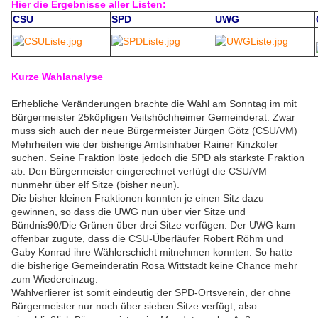
Hier die Ergebnisse aller Listen:
CSU
SPD
UWG
Kurze Wahlanalyse
Erhebliche Veränderungen brachte die Wahl am Sonntag im mit
Bürgermeister 25köpfigen Veitshöchheimer Gemeinderat. Zwar
muss sich auch der neue Bürgermeister Jürgen Götz (CSU/VM)
Mehrheiten wie der bisherige Amtsinhaber Rainer Kinzkofer
suchen. Seine Fraktion löste jedoch die SPD als stärkste Fraktion
ab. Den Bürgermeister eingerechnet verfügt die CSU/VM
nunmehr über elf Sitze (bisher neun).
Die bisher kleinen Fraktionen konnten je einen Sitz dazu
gewinnen, so dass die UWG nun über vier Sitze und
Bündnis90/Die Grünen über drei Sitze verfügen. Der UWG kam
offenbar zugute, dass die CSU-Überläufer Robert Röhm und
Gaby Konrad ihre Wählerschicht mitnehmen konnten. So hatte
die bisherige Gemeinderätin Rosa Wittstadt keine Chance mehr
zum Wiedereinzug.
Wahlverlierer ist somit eindeutig der SPD-Ortsverein, der ohne
Bürgermeister nur noch über sieben Sitze verfügt, also