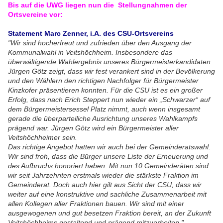
Bis auf die UWG liegen nun die Stellungnahmen der
Ortsvereine vor:
Statement Marc Zenner, i.A. des CSU-Ortsvereins
"Wir sind hocherfreut und zufrieden über den Ausgang der
Kommunalwahl in Veitshöchheim. Insbesondere das
überwältigende Wahlergebnis unseres Bürgermeisterkandidaten
Jürgen Götz zeigt, dass wir fest verankert sind in der Bevölkerung
und den Wählern den richtigen Nachfolger für Bürgermeister
Kinzkofer präsentieren konnten. Für die CSU ist es ein großer
Erfolg, dass nach Erich Steppert nun wieder ein „Schwarzer“ auf
dem Bürgermeistersessel Platz nimmt, auch wenn insgesamt
gerade die überparteiliche Ausrichtung unseres Wahlkampfs
prägend war. Jürgen Götz wird ein Bürgermeister aller
Veitshöchheimer sein.
Das richtige Angebot hatten wir auch bei der Gemeinderatswahl.
Wir sind froh, dass die Bürger unsere Liste der Erneuerung und
des Aufbruchs honoriert haben. Mit nun 10 Gemeinderäten sind
wir seit Jahrzehnten erstmals wieder die stärkste Fraktion im
Gemeinderat. Doch auch hier gilt aus Sicht der CSU, dass wir
weiter auf eine konstruktive und sachliche Zusammenarbeit mit
allen Kollegen aller Fraktionen bauen. Wir sind mit einer
ausgewogenen und gut besetzen Fraktion bereit, an der Zukunft
Veitshöchheims gestaltend und prägend mitzuarbeiten."