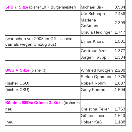
Michael Birk
3.984
SPD 7 Sitze
(bisher 10 + Bürgermeister)
Ute Schnapp
2.458
Marlene
2.399
Goßmann
Ursula Heidinger
1.747
(war schon vor 2008 im GR - schied
Elmar Knorz
1.501
damals wegen Umzug aus)
Gertraud Azar
1.377
Jürgen Taupp
1.334
Winfried Knötgen
2.288
UWG 4 Sitze
(bisher 3)
Stefan Oppmann
1.775
(bisher CSU)
Robert Röhm
1.697
(bisher CSU)
Gaby Konrad
1.504
Bündnis 90/Die Grünen 3 Sitze
(bisher 2)
neu
Christina Feiler
1.763
Günter Thein
1.643
neu
Holger Keß
1.188