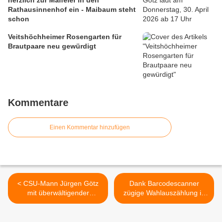
herzlich zur Maifeier in den
Rathausinnenhof ein - Maibaum steht
schon
Veitshöchheimer Rosengarten für
Brautpaare neu gewürdigt
Kommentare
Einen Kommentar hinzufügen
< CSU-Mann Jürgen Götz
Dank Barcodescanner
mit überwältigender
zügige Wahlauszählung in
Mehrheit Nachfolger von
Veitshöchheim >
SPD-Mann Rainer Kinzkofer
- Bericht nun vollständig +