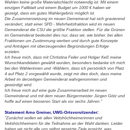
Wahlen keine große Materialschlacht notwendig ist. Mit einem
einzigen Faltblatt und einem Budget um 1000 € haben wir
gezeigt, dass ein gutes Wahlergebnis möglich ist.
Die Zusammensetzung im neuen Gemeinerat hat sich gravierend
verändert, statt einer SPD - Mehrheitsfraktion wird im neuen
Gemeinderat die CSU die größte Fraktion stellen. Für die Grünen
im Gemeinderat bedeutet dies nur, dass wir, wie bisher, bei allen
Fraktionen um Zustimmung werben und durch gute Konzepte
und Anträgen mit überzeugenden Begründungen Erfolge
erzielen.
Ich freue mich, dass mit Chrtistina Feiler und Holger Keß meine
Wunschkandidaten gewählt wurden, besonders bedanke ich mich
bei den Wählerinnen und -Wählern, dass ich persönlich von Platz
4 auf Platz 2 vorgewählt wurde, zeigt mir dies doch, dass meine
Arbeit im derzeitigen Gemeinderat wahrgenommen und
gewürdigt wird.
Ich freue mich auf eine gute Zusammenarbeit im neuen
Gemeinderat und mit dem neuen Bürgermeister Jürgen Götz und
hoffe auf einen besseren Start als vor sechs Jahren."
Statement Arno Greiner, UWG-Ortsvorsitzender:
"Zunächst wollen wir allen Veitshöchheimerinnen und
Veitshöchheimern für die Teilnahme an der Wahl danken. Leider
haben wir nicht alle uns selbst gesetzte Ziele erreicht, was