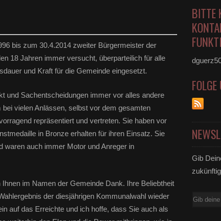
BITTE 
KONTA
FUNKTI
96 bis zum 30.4.2014 zweiter Bürgermeister der
n 18 Jahren immer versucht, überparteilich für alle
dguerz5
usdauer und Kraft für die Gemeinde eingesetzt.
FOLGE
ckt und Sachentscheidungen immer vor alles andere
m bei vielen Anlässen, selbst vor dem gesamten
orragend repräsentiert und vertreten. Sie haben vor
NEWSL
medaille in Bronze erhalten für ihren Einsatz. Sie
und waren auch immer Motor und Anreger in
Gib Dein
zukünftig
ch Ihnen im Namen der Gemeinde Dank. Ihre Beliebtheit
 Wahlergebnis der diesjährigen Kommunalwahl wieder
E-
ein auf das Erreichte und ich hoffe, dass Sie auch als
Mail