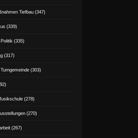
nahmen Tiefbau (347)
us (339)
Politik (335)
g (317)
 Turngemeinde (303)
92)
Musikschule (278)
Ausstellungen (270)
rbeit (267)