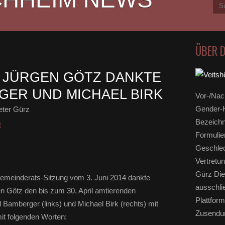
ÜBER 
 JÜRGEN GÖTZ DANKTE
ER UND MICHAEL BIRK
Vor-/Nac
Gender-H
eter Gürz
Bezeichn
t
Formulie
Geschlec
Vertretun
Gürz Die
Gemeinderats-Sitzung vom 3. Juni 2014 dankte
ausschli
n Götz den bis zum 30. April amtierenden
Plattform
 Bamberger (links) und Michael Birk (rechts) mit
Zusendun
mit folgenden Worten: