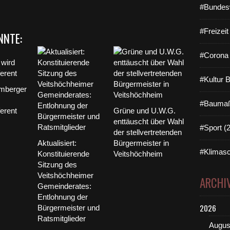
#Bundes
#Freizei
NNTE:
#Corona 
#Kultur 
mberger
#Baumaß
erent
Grüne und U.W.G.
enttäuscht über Wahl
#Sport (
der stellvertretenden
Aktualisiert:
Bürgermeister in
#Klimasc
Konstituierende
Veitshöchheim
Sitzung des
Veitshöchheimer
ARCHI
Gemeinderates:
Entlohnung der
2026
Bürgermeister und
Ratsmitglieder
Augus