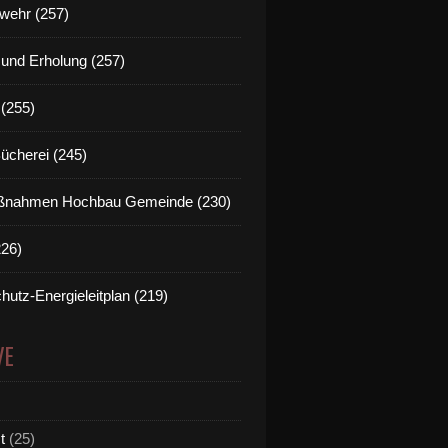
wehr (257)
t und Erholung (257)
(255)
Bücherei (245)
nahmen Hochbau Gemeinde (230)
226)
hutz-Energieleitplan (219)
VE
t
(25)