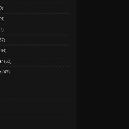
0)
74)
7)
57)
(64)
ar
(60)
r
(47)