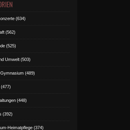
ORIEN
Konzerte (634)
aft (562)
de (525)
nd Umwelt (503)
g Gymnasium (489)
 (477)
altungen (448)
s (392)
um-Heimatpflege (374)