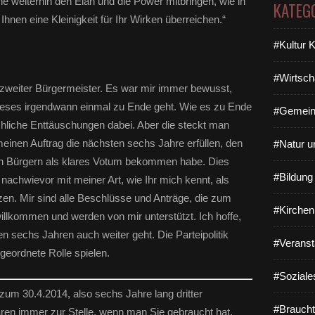
ne weiterhin den Elan und die Power mitbringen, wie in
KATEG
hnen eine Kleinigkeit für Ihr Wirken überreichen.“
#Kultur 
#Wirtsch
zweiter Bürgermeister. Es war mir immer bewusst,
 dieses irgendwann einmal zu Ende geht. Wie es zu Ende
#Gemein
hliche Enttäuschungen dabei. Aber die steckt man
meinen Auftrag die nächsten sechs Jahre erfüllen, den
#Natur u
n Bürgern als klares Votum bekommen habe. Dies
#Bildun
 nachwievor mit meiner Art, wie Ihr mich kennt, als
tzen. Mir sind alle Beschlüsse und Anträge, die zum
#Kirchen
illkommen und werden von mir unterstützt. Ich hoffe,
n sechs Jahren auch weiter geht. Die Parteipolitik
#Veranst
geordnete Rolle spielen.
#Soziale
um 30.4.2014, also sechs Jahre lang dritter
#Braucht
ren immer zur Stelle, wenn man Sie gebraucht hat.