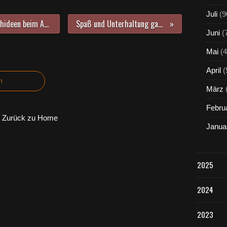
Juli
(9
Naturerlebnis pur und seltene Orchideen beim Ausflug des Verschönerungsvereins nach Böttigheim
Spaß und Unterhaltung gab es beim Pfarrfest zu Bilhildis
Juni
(
Mai
(4
April
(
n
März
Febru
Zurück zu Home
Janua
2025
2024
2023