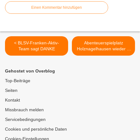
Einen Kommentar hinzufügen
< BLSV-Franken-Aktiv-
Abenteuerspielplatz
Team sagt DANKE
Holznagelhausen wieder in
Betrieb - Auf der Festwiese
an den Mainfrankensälen
hämmern und sägen 200
Gehostet von Overblog
Kinder nach Herzenslust >
Top-Beiträge
Seiten
Kontakt
Missbrauch melden
Servicebedingungen
Cookies und persönliche Daten
Cookies-Einstellungen