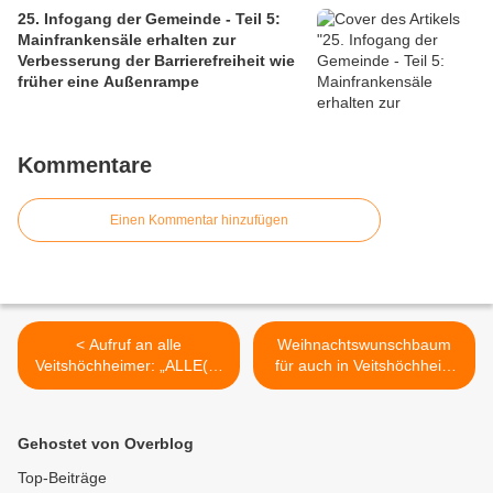
25. Infogang der Gemeinde - Teil 5:
Mainfrankensäle erhalten zur
Verbesserung der Barrierefreiheit wie
früher eine Außenrampe
Kommentare
Einen Kommentar hinzufügen
< Aufruf an alle
Weihnachtswunschbaum
Veitshöchheimer: „ALLE(S)
für auch in Veitshöchheim
in einen TOPF!“ –
lebende Flüchtlingskinder -
WEIHNACHTSAKTION des
Aktion des Innerwheel
Gymnasiums für Flüchtlinge
Clubs >
Gehostet von Overblog
Top-Beiträge