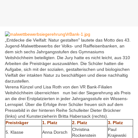
„Entdecke die Vielfalt: Natur gestalten" lautete das Motto des 43.
Jugend-Malwettbewerbs der Volks- und Raiffeisenbanken, an
dem sich sechs Jahrgangsstufen des Gymnasiums
Veitshöchheim beteiligten. Die Jury hatte es nicht leicht, aus 310
Arbeiten die Preisträger auszuwählen. Die Schüler hatten die
Aufgabe, sich mit der sozialen, gestalterischen und biologischen
Vielfalt der intakten Natur zu beschäftigen und diese nachhaltig
darzustellen.
Verena Künzel und Lisa Roth von den VR Bank-Filialen
Veitshöchheim überreichten nun bei der Siegerehrung als Preis
an die drei Erstplatzierten in jeder Jahrgangsstufe ein Wissens-
Lernspiel. Über die Erfolge ihrer Schüler freuen sich auf dem
Pressebild in der hinteren Reihe Schulleiter Dieter Brückner
(links) und Kunsterzieherin Britta Habersack (rechts).
Preisträger
1. Platz
2. Platz
3. Platz
Christina
Paul
5. Klasse
Anna Dorsch
Rockenstein
Krajewski