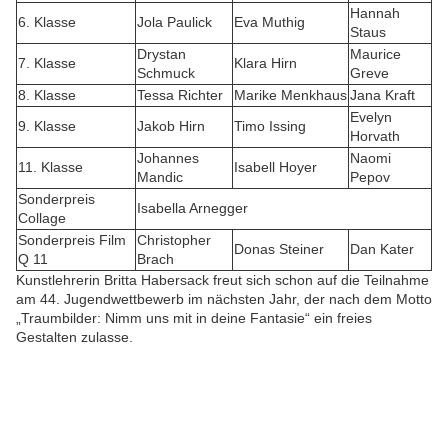
Hannah
6. Klasse
Jola Paulick
Eva Muthig
Staus
Drystan
Maurice
7. Klasse
Klara Hirn
Schmuck
Greve
8. Klasse
Tessa Richter
Marike Menkhaus
Jana Kraft
Evelyn
9. Klasse
Jakob Hirn
Timo Issing
Horvath
Johannes
Naomi
11. Klasse
Isabell Hoyer
Mandic
Pepov
Sonderpreis
Isabella Arnegger
Collage
Sonderpreis Film
Christopher
Donas Steiner
Dan Kater
Q 11
Brach
Kunstlehrerin Britta Habersack freut sich schon auf die Teilnahme
am 44. Jugendwettbewerb im nächsten Jahr, der nach dem Motto
„Traumbilder: Nimm uns mit in deine Fantasie“ ein freies
Gestalten zulasse.