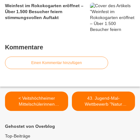
Weinfest im Rokokogarten eröffnet –
Über 1.500 Besucher feiern
stimmungsvollen Auftakt
Kommentare
Einen Kommentar hinzufügen
< Veitshöchheimer
43. Jugend-Mal-
Mittelschülerinnen
Wettbewerb "Natur
wechselten am Girls-Day im
gestalten" der Volks- und
Autohaus Keller die Räder
Raiffeisenbanken –
Preisverleihung am
Gehostet von Overblog
Gymnasium Veitshöchheim
>
Top-Beiträge