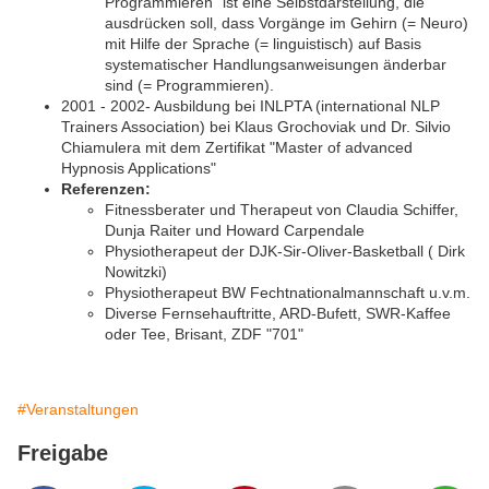
Programmieren“ ist eine Selbstdarstellung, die
ausdrücken soll, dass Vorgänge im Gehirn (= Neuro)
mit Hilfe der Sprache (= linguistisch) auf Basis
systematischer Handlungsanweisungen änderbar
sind (= Programmieren).
2001 - 2002- Ausbildung bei INLPTA (international NLP
Trainers Association) bei Klaus Grochoviak und Dr. Silvio
Chiamulera mit dem Zertifikat "Master of advanced
Hypnosis Applications"
Referenzen:
Fitnessberater und Therapeut von Claudia Schiffer,
Dunja Raiter und Howard Carpendale
Physiotherapeut der DJK-Sir-Oliver-Basketball ( Dirk
Nowitzki)
Physiotherapeut BW Fechtnationalmannschaft u.v.m.
Diverse Fernsehauftritte, ARD-Bufett, SWR-Kaffee
oder Tee, Brisant, ZDF "701"
#Veranstaltungen
Freigabe