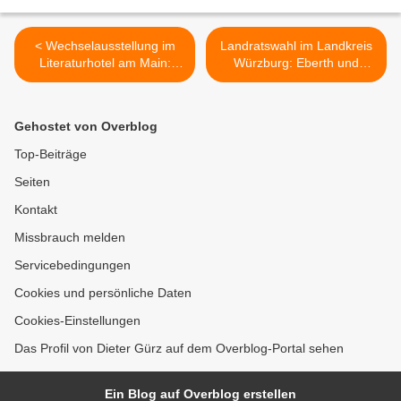
< Wechselausstellung im
Landratswahl im Landkreis
Literaturhotel am Main:
Würzburg: Eberth und
Elisabeth Maseizik zeigt
Winzenhörlein in der
ihre farbenstarke Kunst bis
Stichwahl – Hohe
31. Mai
Wahlbeteiligung >
Gehostet von Overblog
Top-Beiträge
Seiten
Kontakt
Missbrauch melden
Servicebedingungen
Cookies und persönliche Daten
Cookies-Einstellungen
Das Profil von Dieter Gürz auf dem Overblog-Portal sehen
Ein Blog auf Overblog erstellen