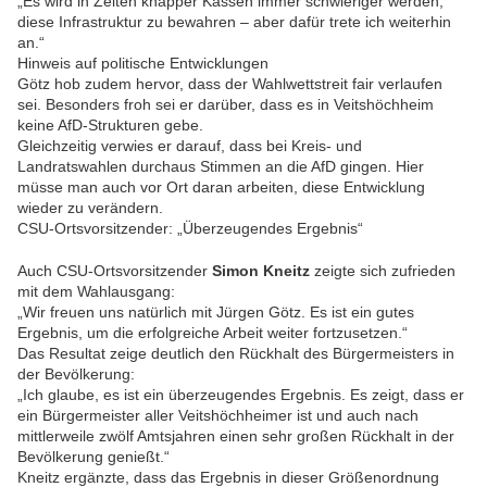
„Es wird in Zeiten knapper Kassen immer schwieriger werden,
diese Infrastruktur zu bewahren – aber dafür trete ich weiterhin
an.“
Hinweis auf politische Entwicklungen
Götz hob zudem hervor, dass der Wahlwettstreit fair verlaufen
sei. Besonders froh sei er darüber, dass es in Veitshöchheim
keine AfD-Strukturen gebe.
Gleichzeitig verwies er darauf, dass bei Kreis- und
Landratswahlen durchaus Stimmen an die AfD gingen. Hier
müsse man auch vor Ort daran arbeiten, diese Entwicklung
wieder zu verändern.
CSU-Ortsvorsitzender: „Überzeugendes Ergebnis“
Auch CSU-Ortsvorsitzender
Simon Kneitz
zeigte sich zufrieden
mit dem Wahlausgang:
„Wir freuen uns natürlich mit Jürgen Götz. Es ist ein gutes
Ergebnis, um die erfolgreiche Arbeit weiter fortzusetzen.“
Das Resultat zeige deutlich den Rückhalt des Bürgermeisters in
der Bevölkerung:
„Ich glaube, es ist ein überzeugendes Ergebnis. Es zeigt, dass er
ein Bürgermeister aller Veitshöchheimer ist und auch nach
mittlerweile zwölf Amtsjahren einen sehr großen Rückhalt in der
Bevölkerung genießt.“
Kneitz ergänzte, dass das Ergebnis in dieser Größenordnung