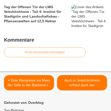
Tag der Offenen Tür der LWG
Veitshöchheim - Teil 4: Institut für
Stadtgrün und Landschaftsbau -
Pflanzenwelten auf 12,5 Hektar
Kommentare
Einen Kommentar hinzufügen
< Eine Klangreise ins Meer
Auch in Veitshöchheim
der Stille in der Bücherei im
erfreut dank der
Bahnhof
Kolpingsfamilie wieder ein
bunter Osterbrunnen >
Gehostet von Overblog
Top-Beiträge