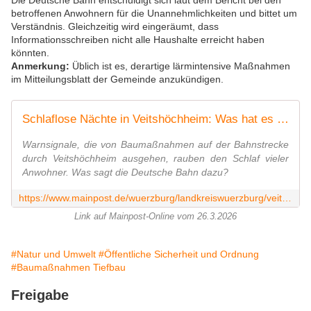
Die Deutsche Bahn entschuldigt sich laut dem Bericht bei den
betroffenen Anwohnern für die Unannehmlichkeiten und bittet um
Verständnis. Gleichzeitig wird eingeräumt, dass
Informationsschreiben nicht alle Haushalte erreicht haben
könnten.
Anmerkung:
Üblich ist es, derartige lärmintensive Maßnahmen
im Mitteilungsblatt der Gemeinde anzukündigen.
Schlaflose Nächte in Veitshöchheim: Was hat es mit den lauten Warnsignalen auf sich?
Warnsignale, die von Baumaßnahmen auf der Bahnstrecke
durch Veitshöchheim ausgehen, rauben den Schlaf vieler
Anwohner. Was sagt die Deutsche Bahn dazu?
https://www.mainpost.de/wuerzburg/landkreiswuerzburg/veitshoechheim-schlaflose-naechte-in-veitshoechheim-was-hat-es-mit-den-lauten-warnsignalen-auf-sich-113745114
Link auf Mainpost-Online vom 26.3.2026
#Natur und Umwelt
#Öffentliche Sicherheit und Ordnung
#Baumaßnahmen Tiefbau
Freigabe