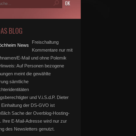
DAS BLOG
Freischaltung
Kommentare nur mit
hnamen/E-Mail und ohne Polemik
inweis: Auf Personen bezogene
ungen meint die gewählte
rung sämtliche
hteridentitäten
 geplante Fällung von Platanen am Höchheimer Steg ei
gsberechtigter und V.i.S.d.P. Dieter
 Einhaltung der DS-GVO ist
eßlich Sache der Overblog-Hosting-
. Ihre E-Mail-Adresse wird nur zur
g des Newsletters genutzt.