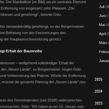
. Der Mainbalkon (im Bild) sei ein zentrales Element
n
Juli
(9
e Entfernung von insgesamt zehn Platanen. „Die
P
l
schlossen und genehmigt“, betonte Götz.
Juni
(
a
t
Mai
(4
t, bestandskräftig genehmigt, so der Bürgermeister;
a
eine Befreiung von den Festsetzungen des
n
April
(
e
g der Hauptausschusssitzung gesetzt.
März
n
i
egt Erhalt der Baumreihe
Febru
m
R
Janua
teressen – weitgehend vollständiger Erhalt der
a
h
 der „Neuen Lände“, so Bürgermeister Jürgen Götz,
m
und Verbesserung des Platzes. Würde der Entfernung
e
2025
, müsste die gesamte Planung der „Neuen Lände“ neu
n
d
2024
e
r
sse des Gemeinderates (seit 2018!) widersprechen
N
2023
verursachen. Götz: "Wir haben ja am 13. Januar, was
e