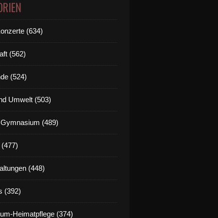
ORIEN
Konzerte (634)
aft (562)
de (524)
nd Umwelt (503)
g Gymnasium (489)
 (477)
altungen (448)
s (392)
um-Heimatpflege (374)