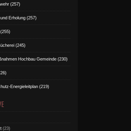
wehr (257)
t und Erholung (257)
(255)
Bücherei (245)
nahmen Hochbau Gemeinde (230)
226)
hutz-Energieleitplan (219)
VE
t
(23)