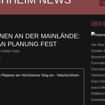
ÜBER 
ANEN AN DER MAINLÄNDE:
AN PLANUNG FEST
Vor-/Nac
Gender-H
 Dieter Gürz
Bezeichn
u
Formulie
Geschlec
LBV ordnet
Vertretun
Gürz Die
N
ausschli
i
c
Plattform
h
Zusendun
t