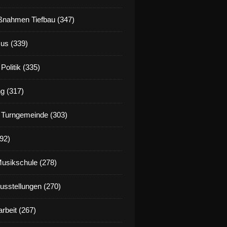
nahmen Tiefbau (347)
us (339)
Politik (335)
g (317)
 Turngemeinde (303)
92)
Musikschule (278)
Ausstellungen (270)
rbeit (267)