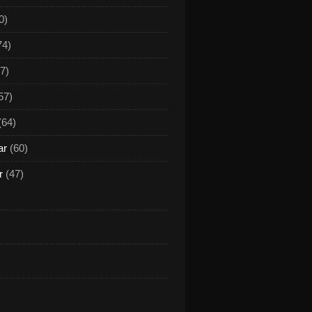
0)
74)
7)
57)
(64)
ar
(60)
r
(47)