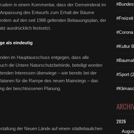
i
#Bundes
te zudem in einem Kommentar, dass der Gemeinderat im
e
e Anpassung des Entwurfs zum Erhalt der Bäume
g
#Freizei
e
erdem auf den seit 1986 geltenden Bebauungsplan, der
p
tz ausdrücklich festsetzt.
l
#Corona 
a
e als eindeutig
n
#Kultur 
t
e
änden im Hauptausschuss entgegen, dass alle
#Baumaß
F
auch die Untere Naturschutzbehörde, beteiligt worden
ä
tenden Interessen überwiege – wie bereits bei der
l
#Sport (
l
 Platanen für die Rampe des neuen Mainstegs – das
u
ung der beschlossenen Planung.
#Klimasc
n
g
v
ARCHI
o
n
2026
z
e
staltung der Neuen Lände auf einem städtebaulichen
Augus
h