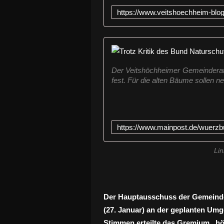
Der Veitshöchheimer Gemeinderat 
fest. Für die alten Bäume sollen n
Lin
Der Hauptausschuss der Gemeinde 
(27. Januar) an der geplanten Umg
Stimmen erteilte das Gremium „h