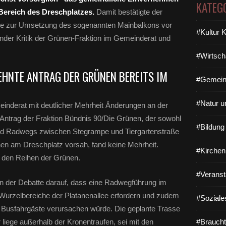
f
KATEG
f
 Bereich des Dreschplatzes.
Damit bestätigte der
e
se zur Umsetzung des sogenannten Mainbalkons vor
n
#Kultur 
ender Kritik der Grünen-Fraktion im Gemeinderat und
I
m
#Wirtsch
Z
u
EHNTE ANTRAG DER GRÜNEN BEREITS IM
#Gemein
g
e
d
#Natur u
einderat mit deutlicher Mehrheit Änderungen an der
e
Antrag der Fraktion Bündnis 90/Die Grünen, der sowohl
r
#Bildun
und Radwegs zwischen Stegrampe und Tiergartenstraße
k
o
nen am Dreschplatz vorsah, fand keine Mehrheit.
#Kirchen
n
 den Reihen der Grünen.
t
r
#Veranst
n der Debatte darauf, dass eine Radwegführung im
o
v
e Wurzelbereiche der Platanenallee erfordern und zudem
#Soziale
e
 Busfahrgäste verursachen würde. Die geplante Trasse
r
liege außerhalb der Kronentraufen, sei mit den
#Braucht
s