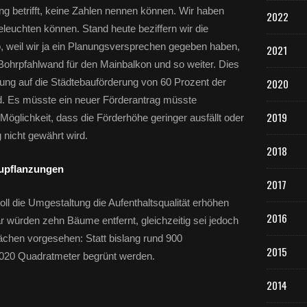
u
g betrifft, keine Zahlen nennen können. Wir haben
2022
g
beleuchten können. Stand heute beziffern wir die
e
 weil wir ja ein Planungsversprechen gegeben haben,
s
2021
t
 Bohrpfahlwand für den Mainbalkon und so weiter. Dies
a
ung auf die Städtebauförderung von 60 Prozent der
2020
l
rd. Es müsste ein neuer Förderantrag müsste
t
2019
u
Möglichkeit, dass die Förderhöhe geringer ausfällt oder
n
 nicht gewährt wird.
g
2018
d
upflanzungen
e
2017
r
u
l die Umgestaltung die Aufenthaltsqualität erhöhen
r
2016
 würden zehn Bäume entfernt, gleichzeitig sei jedoch
b
ächen vorgesehen: Statt bislang rund 900
a
2015
n
.020 Quadratmeter begrünt werden.
e
n
2014
L