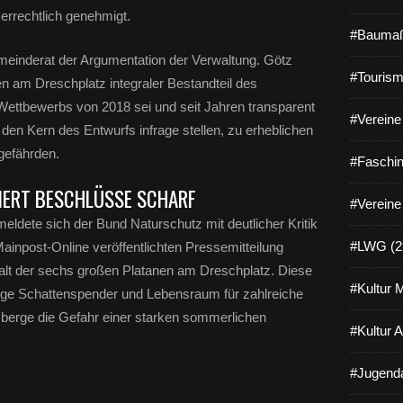
g
rrechtlich genehmigt.
e
#Baumaß
f
meinderat der Argumentation der Verwaltung. Götz
ü
#Tourism
en am Dreschplatz integraler Bestandteil des
h
r
Wettbewerbs von 2018 sei und seit Jahren transparent
#Vereine 
t
en Kern des Entwurfs infrage stellen, zu erheblichen
e
gefährden.
n
#Faschin
D
IERT BESCHLÜSSE SCHARF
i
#Vereine
s
dete sich der Bund Naturschutz mit deutlicher Kritik
k
#LWG (2
Mainpost-Online veröffentlichten Pressemitteilung
u
s
alt der sechs großen Platanen am Dreschplatz. Diese
s
#Kultur 
htige Schattenspender und Lebensraum für zahlreiche
i
e berge die Gefahr einer starken sommerlichen
o
#Kultur 
n
u
m
#Jugenda
d