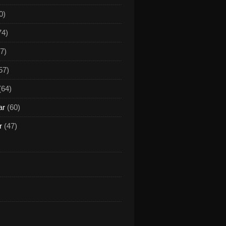
0)
74)
7)
57)
(64)
ar
(60)
r
(47)