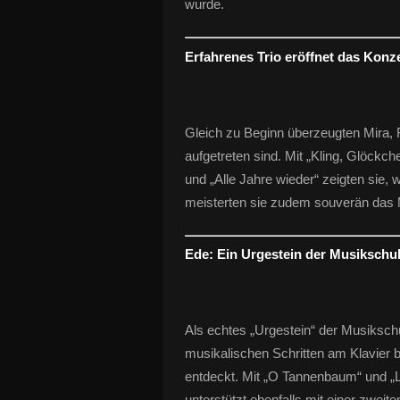
wurde.
Erfahrenes Trio eröffnet das Konz
Gleich zu Beginn überzeugten Mira,
aufgetreten sind. Mit „Kling, Glöckc
und „Alle Jahre wieder“ zeigten sie, w
meisterten sie zudem souverän das M
Ede: Ein Urgestein der Musikschu
Als echtes „Urgestein“ der Musikschu
musikalischen Schritten am Klavier be
entdeckt. Mit „O Tannenbaum“ und „La
unterstützt ebenfalls mit einer zweit