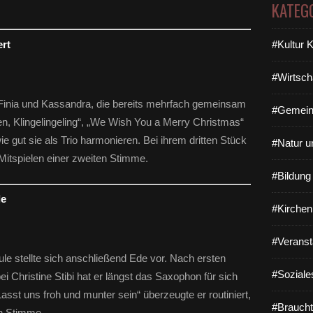
KATEG
ert
#Kultur 
#Wirtsch
 Finia und Kassandra, die bereits mehrfach gemeinsam
#Gemein
hen, Klingelingeling“, „We Wish You a Merry Christmas“
ie gut sie als Trio harmonieren. Bei ihrem dritten Stück
#Natur u
itspielen einer zweiten Stimme.
#Bildun
le
#Kirchen
#Veranst
le stellte sich anschließend Ede vor. Nach ersten
#Soziale
i Christine Stibi hat er längst das Saxophon für sich
sst uns froh und munter sein“ überzeugte er routiniert,
#Braucht
en Stimme.