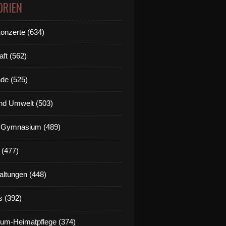
ORIEN
Konzerte (634)
aft (562)
de (525)
nd Umwelt (503)
g Gymnasium (489)
 (477)
altungen (448)
s (392)
um-Heimatpflege (374)