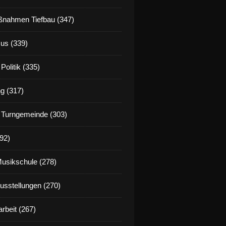
nahmen Tiefbau (347)
us (339)
Politik (335)
g (317)
 Turngemeinde (303)
92)
Musikschule (278)
Ausstellungen (270)
rbeit (267)