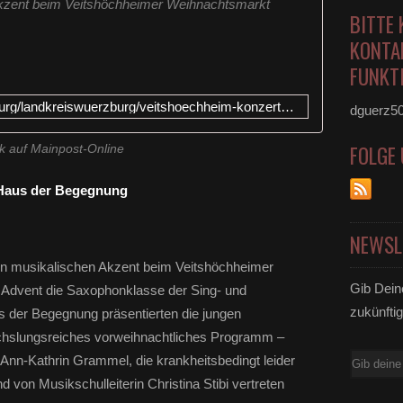
Akzent beim Veitshöchheimer Weihnachtsmarkt
BITTE 
KONTA
FUNKTI
https://www.mainpost.de/wuerzburg/landkreiswuerzburg/veitshoechheim-konzertanter-auftritt-der-saxophonklasse-112949517
dguerz5
FOLGE
k auf Mainpost-Online
Haus der Begegnung
NEWSL
n musikalischen Akzent beim Veitshöchheimer
Gib Dein
Advent die Saxophonklasse der Sing- und
zukünftig
 der Begegnung präsentierten die jungen
chslungsreiches vorweihnachtliches Programm –
E-
n Ann-Kathrin Grammel, die krankheitsbedingt leider
Mail
 von Musikschulleiterin Christina Stibi vertreten