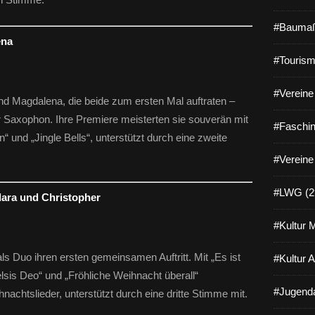
#Baumaß
ena
#Tourism
#Vereine 
nd Magdalena, die beide zum ersten Mal auftraten –
r Saxophon. Ihre Premiere meisterten sie souverän mit
#Faschin
nd „Jingle Bells“, unterstützt durch eine zweite
#Vereine
#LWG (2
lara und Christopher
#Kultur 
ls Duo ihren ersten gemeinsamen Auftritt. Mit „Es ist
#Kultur 
elsis Deo“ und „Fröhliche Weihnacht überall“
#Jugenda
hnachtslieder, unterstützt durch eine dritte Stimme mit.