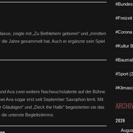
#Bundes
#Freizei
#Corona 
Klasse, zeigte mit „Zu Bethlehem geboren“ und „Inmitten
er die Jahre gesammelt hat. Auch er ergänzte sein Spiel
#Kultur 
#Baumaß
#Sport (
#Klimasc
und Ava zwei weitere Nachwuchstalente auf der Bühne
obei Ava sogar erst seit September Saxophon lernt. Mit
ARCHI
hr Gläubigen“ und „Deck the Halls“ begeisterten sie das
 die unterste Begleitstimme.
2026
Augus
sse