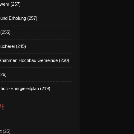
wehr (257)
t und Erholung (257)
(255)
Bücherei (245)
nahmen Hochbau Gemeinde (230)
226)
hutz-Energieleitplan (219)
VE
t
(25)