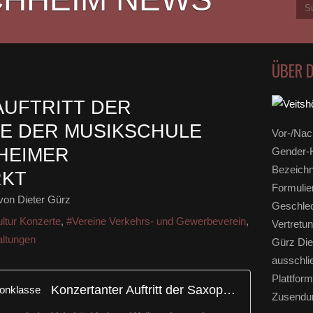
ÜBER 
UFTRITT DER
E DER MUSIKSCHULE
Vor-/Nac
HEIMER
Gender-H
Bezeichn
RKT
Formulie
von Dieter Gürz
Geschlec
ltur Konzerte
,
#Vereine Verkehrs- und Gewerbeverein
,
Vertretun
altungen
Gürz Die
ausschli
Plattform
Konzertanter Auftritt der Saxophonklasse
Zusendun