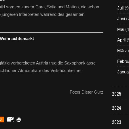
ild sorgten zudem Cara, Sofia und Matteo, die schon
Juli
(9
e jüngeren Interpreten während des gesamten
Juni
(
Mai
(4
 Weihnachtsmarkt
April
(
März
Febru
ltig vorbereiteten Auftritt trug die Saxophonklasse
achtlichen Atmosphäre des Veitshöchheimer
Janua
Fotos Dieter Gürz
2025
2024
0
2023