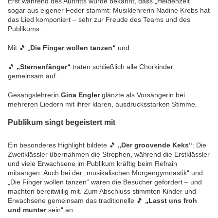
Erst während des Auftritts wurde bekannt, dass „Heldenzeit“
sogar aus eigener Feder stammt: Musiklehrerin Nadine Krebs hat
das Lied komponiert – sehr zur Freude des Teams und des
Publikums.
Mit 🎵 „
Die Finger wollen tanzen“
und
🎵
„Sternenfänger“
traten schließlich alle Chorkinder
gemeinsam auf.
Gesangslehrerin
Gina Engler
glänzte als Vorsängerin bei
mehreren Liedern mit ihrer klaren, ausdrucksstarken Stimme.
Publikum singt begeistert mit
Ein besonderes Highlight bildete 🎵
„Der groovende Keks“
: Die
Zweitklässler übernahmen die Strophen, während die Erstklässler
und viele Erwachsene im Publikum kräftig beim Refrain
mitsangen. Auch bei der „musikalischen Morgengymnastik“ und
„Die Finger wollen tanzen“ waren die Besucher gefordert – und
machten bereitwillig mit. Zum Abschluss stimmten Kinder und
Erwachsene gemeinsam das traditionelle 🎵
„Lasst uns froh
und munter
sein“ an.