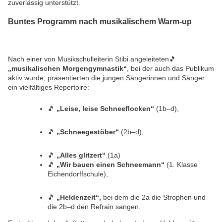
zuverlässig unterstützt.
Buntes Programm nach musikalischem Warm-up
Nach einer von Musikschulleiterin Stibi angeleiteten🎵
„musikalischen Morgengymnastik“
, bei der auch das Publikum
aktiv wurde, präsentierten die jungen Sängerinnen und Sänger
ein vielfältiges Repertoire:
🎵
„Leise, leise Schneeflocken“
(1b–d),
🎵
„Schneegestöber“
(2b–d),
🎵
„Alles glitzert“
(1a)
🎵
„Wir bauen einen Schneemann“
(1. Klasse
Eichendorffschule),
🎵
„Heldenzeit“,
bei dem die 2a die Strophen und
die 2b–d den Refrain sangen.