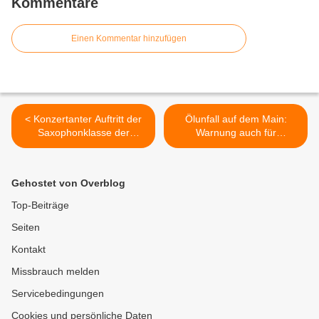
Kommentare
Einen Kommentar hinzufügen
< Konzertanter Auftritt der
Ölunfall auf dem Main:
Saxophonklasse der
Warnung auch für
Musikschule beim
Hundebesitzer in
Veitshöchheimer
Veitshöchheim –
Weihnachtsmarkt
Ölschlieren im Bereich des
Gehostet von Overblog
Höchheimer Stegs gesichtet
>
Top-Beiträge
Seiten
Kontakt
Missbrauch melden
Servicebedingungen
Cookies und persönliche Daten