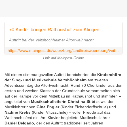
70 Kinder bringen Rathaushof zum Klingen
Auftritt bei der Veitshöchheimer Altortweihnacht
https://www.mainpost.de/wuerzburg/landkreiswuerzburg/veitshoechheim-70-kinder-bringen-rathaushof-zum-klingen-112949138
Link auf Mainpost-Online
Mit einem stimmungsvollen Auftritt bereicherten die
Kinderchöre
der Sing- und Musikschule Veitshöchheim
am zweiten
Adventssonntag die Altortweihnacht. Rund 70 Chorkinder aus den
ersten und zweiten Klassen der Grundschule versammelten sich
auf der Rampe vor dem Mittelbau im Rathaushof und stimmten –
angeleitet von
Musikschulleiterin Christina Stibi
sowie den
Musiklehrerinnen
Gina Engler
(Kinder Eichendorffschule) und
Nadine Krebs
(Kinder Vitusschule) – voller Freude auf das
Weihnachtsfest ein. Am Klavier begleitete Musikschullehrer
Daniel Delgado,
der den Auftritt traditionell seit Jahren