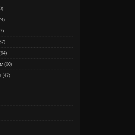
0)
74)
7)
57)
(64)
ar
(60)
r
(47)