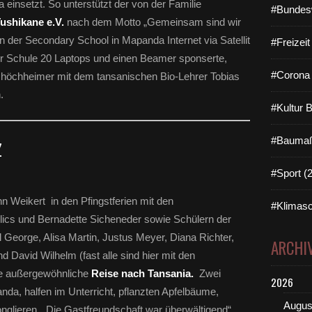
a einsetzt. So unterstützt der von der Familie
#Bundes
ushikane e.V.
nach dem Motto „Gemeinsam sind wir
in der Secondary School in Mapanda Internet via Satellit
#Freizei
der Schule 20 Laptops und einen Beamer sponserte,
#Corona 
itshöchheimer mit dem tansanischen Bio-Lehrer Tobias
.
#Kultur 
#Baumaß
Z
#Sport (
 Weikert in den Pfingstferien mit den
#Klimasc
ulics und Bernadette Sicheneder sowie Schülern der
 George, Alisa Martin, Justus Meyer, Diana Richter,
ARCHI
David Wilhelm (fast alle sind hier mit den
ine außergewöhnliche
Reise nach Tansania.
Zwei
2026
da, halfen im Unterricht, pflanzten Apfelbäume,
Augus
onglieren. „Die Gastfreundschaft war überwältigend“,