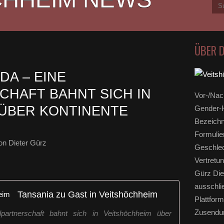
ÜBER 
A – EINE
HAFT BAHNT SICH IN
Vor-/Nac
ÜBER KONTINENTE
Gender-H
Bezeichn
Formulie
n Dieter Gürz
Geschlec
Vertretun
Gürz Die
ausschli
Tansania zu Gast in Veitshöchheim
Plattform
Zusendun
artnerschaft bahnt sich in Veitshöchheim über