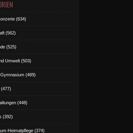
ORIEN
Konzerte (634)
aft (562)
de (525)
nd Umwelt (503)
g Gymnasium (489)
 (477)
altungen (448)
s (392)
um-Heimatpflege (374)