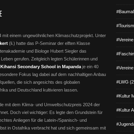
E
#Baumaß
#Tourism
4 mit einem ungewöhnlichen Klimaschutzprojekt. Unter
#Vereine 
kert
(li.) hatte das P-Seminar der elften Klasse
enakademie und Biologe Hubert Siegler das
#Faschin
 Leben gerufen. Zeitgleich legten Schülerinnen und
r
Kihansi Secondary School in Mapanda
je ein 40
#Vereine
esondere Fokus lag dabei auf dem nachhaltigen Anbau
#LWG (2
quellen, die sich angesichts des globalen
rika und Deutschland kultivieren lassen.
#Kultur 
urde mit dem Klima- und Umweltschutzpreis 2024 der
#Kultur 
t. Doch viel wichtiger: Es legte den Grundstein für
chtes Anliegen für die Latein-/Spanisch- und
#Jugenda
selbst in Ostafrika verbracht hat und sich gemeinsam mit