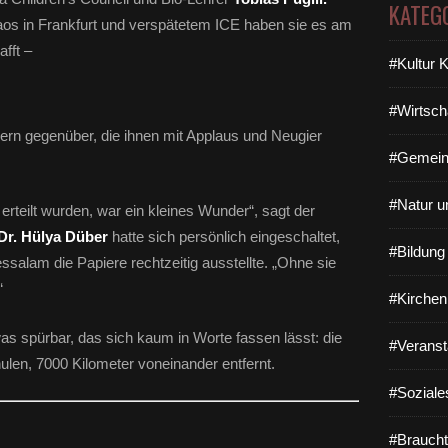
KATEG
aos in Frankfurt und verspätetem ICE haben sie es am
fft –
#Kultur 
#Wirtsch
rn gegenüber, die ihnen mit Applaus und Neugier
#Gemein
#Natur u
 erteilt wurden, war ein kleines Wunder“, sagt der
Dr. Hülya Düber
hatte sich persönlich eingeschaltet,
#Bildun
ssalam die Papiere rechtzeitig ausstellte. „Ohne sie
“
#Kirchen
was spürbar, das sich kaum in Worte fassen lässt: die
#Veranst
len, 7000 Kilometer voneinander entfernt.
#Soziale
#Braucht