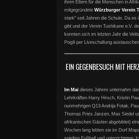
ihren Eltern für die Menschen in Afrik
mitgegründete
Würzburger Verein T
stark“ seit Jahren die Schule. Da es 
gibt und der Verein Tushikane e.V. 
konnten sich im letzten Jahr die Ve
Pogili per Liveschaltung austauschen
EIN GEGENBESUCH MIT HER
Im Mai
dieses Jahres unternahm dann
Lehrkräften Harry Hirsch, Kristin Pa
nunmehrigen Q13 Andrija Fotak, Paul
Thomas Pries Janzen, Max Siedel und 
afrikanischen Gästen abgebildet) e
Wochen lang lebten sie im Dorf Mapan
spielten Fußball und unterrichteten J