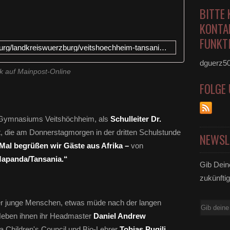
BITTE 
KONTA
FUNKTI
https://www.mainpost.de/wuerzburg/landkreiswuerzburg/veitshoechheim-tansania-zu-gast-in-veitshoechheim-112573207
dguerz5
k auf Mainpost-Online
FOLGE
 Gymnasiums Veitshöchheim, als
Schulleiter Dr.
t, die am Donnerstagmorgen in der dritten Schulstunde
NEWSL
Mal begrüßen wir Gäste aus Afrika –
von
Mapanda/Tansania.“
Gib Dein
zukünftig
ier junge Menschen, etwas müde nach der langen
E-
 Neben ihnen ihr Headmaster
Daniel Andrew
Mail
a Children's Council
und Bio-Lehrer
Tobias Pugili.