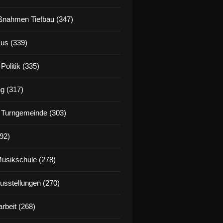
nahmen Tiefbau (347)
us (339)
Politik (335)
g (317)
 Turngemeinde (303)
92)
Musikschule (278)
Ausstellungen (270)
rbeit (268)