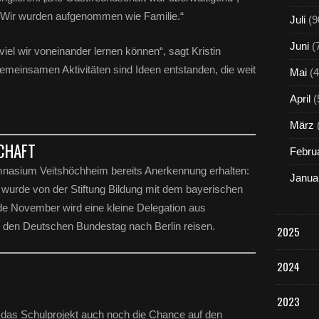
„Wir wurden aufgenommen wie Familie.“
Juli
(9
Juni
(
viel wir voneinander lernen können“, sagt Kristin
meinsamen Aktivitäten sind Ideen entstanden, die weit
Mai
(4
April
(
März
CHAFT
Febru
nasium Veitshöchheim bereits Anerkennung erhalten:
Janua
wurde von der Stiftung Bildung mit dem bayerischen
e November wird eine kleine Delegation aus
n den Deutschen Bundestag nach Berlin reisen.
2025
2024
2023
t das Schulprojekt auch noch die Chance auf den