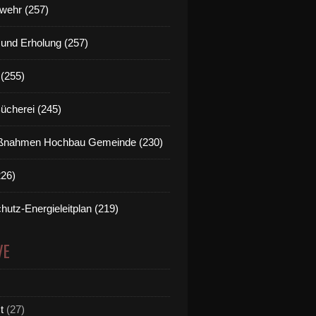
wehr (257)
t und Erholung (257)
(255)
Bücherei (245)
nahmen Hochbau Gemeinde (230)
226)
hutz-Energieleitplan (219)
VE
t
(27)