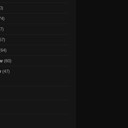
0)
74)
7)
57)
(64)
ar
(60)
r
(47)