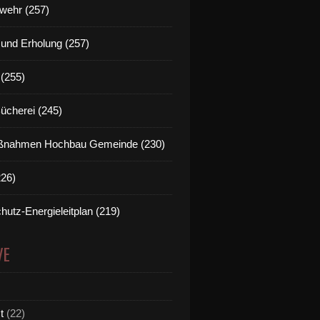
wehr (257)
t und Erholung (257)
(255)
Bücherei (245)
nahmen Hochbau Gemeinde (230)
226)
hutz-Energieleitplan (219)
VE
t
(22)