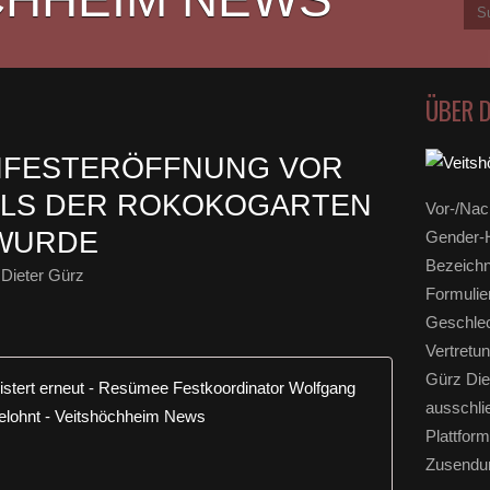
ÜBER 
INFESTERÖFFNUNG VOR
ALS DER ROKOKOGARTEN
Vor-/Nac
 WURDE
Gender-H
Bezeichn
Dieter Gürz
Formulie
Geschlec
Vertretun
Gürz Die
Weinfest i
ausschli
F
Plattform
r
Zusendun
ä