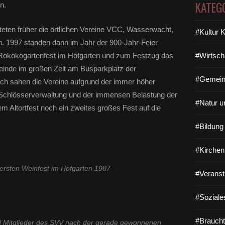
KATEG
n.
c
h
e
teten früher die örtlichen Vereine VCC, Wasserwacht,
#Kultur 
r
. 1997 standen dann im Jahr der 900-Jahr-Feier
K
 Rokokogartenfest im Hofgarten und zum Festzug das
#Wirtsch
u
meinde im großen Zelt am Busparkplatz der
l
i
#Gemein
ch sahen die Vereine aufgrund der immer höher
s
chlösserverwaltung und der immensen Belastung der
s
#Natur u
m Altortfest noch ein zweites großes Fest auf die
e
Z
#Bildun
e
h
n
#Kirchen
J
ersten Weinfest im Hofgarten 1987
a
#Veranst
h
r
#Soziale
e
n
a
#Braucht
ld Mitglieder des SVV nach der gerade gewonnenen