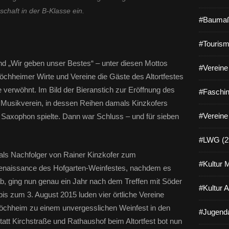
c
schaft in der B-Klasse ein.
h
#Baumaß
s
e
#Tourism
i
n
d „Wir geben unser Bestes“ – unter diesen Mottos
e
#Vereine 
r
höchheimer Wirte und Vereine die Gäste des Altortfestes
P
erwöhnt. Im Bild der Bieranstich zur Eröffnung des
#Faschin
r
 Musikverein, in dessen Reihen damals Kinzkofers
e
#Vereine
 Saxophon spielte. Dann war Schluss – und für sieben
m
i
e
#LWG (2
r
ls Nachfolger von Rainer Kinzkofer zum
e
#Kultur 
Renaissance des Hofgarten-Weinfestes, nachdem es
h
a
gab, ging nun genau ein Jahr nach dem Treffen mit Söder
#Kultur 
t
 bis zum 3. August 2015 luden vier örtliche Vereine
w
chheim zu einem unvergesslichen Weinfest in den
i
#Jugenda
e
tt Kirchstraße und Rathaushof beim Altortfest bot nun