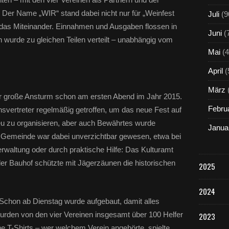
a
 Der Name „WIR“ stand dabei nicht nur für „Weinfest
Juli
(9
c
 das Miteinander. Einnahmen und Ausgaben flossen in
h
Juni
(
s
wurde zu gleichen Teilen verteilt – unabhängig vom
t
Mai
(4
e
h
April
(
e
n
März
er große Ansturm schon am ersten Abend im Jahr 2015.
d
e
Febru
insvertreter regelmäßig getroffen, um das neue Fest auf
L
neu zu organisieren, aber auch Bewährtes wurde
Janua
i
Gemeinde war dabei unverzichtbar gewesen, etwa bei
n
waltung oder durch praktische Hilfe: Das Kulturamt
k
s
r Bauhof schützte mit Jägerzäunen die historischen
2025
)
,
2024
d
a
Schon ab Dienstag wurde aufgebaut, damit alles
s
 wurden von den vier Vereinen insgesamt über 100 Helfer
2023
V
rüne T-Shirts – wer welchem Verein angehörte, spielte