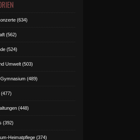
ORIEN
Konzerte (634)
aft (562)
de (524)
nd Umwelt (503)
g Gymnasium (489)
 (477)
altungen (448)
s (392)
um-Heimatpflege (374)