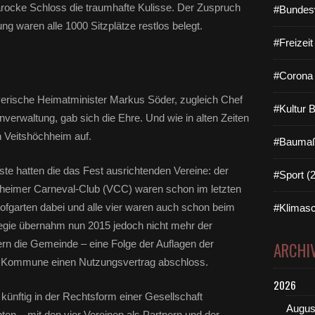
b
barocke Schloss die traumhafte Kulisse. Der Zuspruch
#Bundes
e
ng waren alle 1000 Sitzplätze restlos belegt.
r
e
#Freizei
i
t
#Corona 
s
b
yerische Heimatminister Markus Söder, zugleich Chef
#Kultur 
e
erwaltung, gab sich die Ehre. Und wie in alten Zeiten
r
n Veitshöchheim auf.
i
#Baumaß
c
h
te hatten die das Fest ausrichtenden Vereine: der
#Sport (
t
hheimer Carneval-Club (VCC) waren schon im letzten
e
ofgarten dabei und alle vier waren auch schon beim
#Klimasc
t
Regie übernahm nun 2015 jedoch nicht mehr der
(
s
rn die Gemeinde – eine Folge der Auflagen der
ARCHI
i
er Kommune einen Nutzungsvertrag abschloss.
e
h
2026
e
künftig in der Rechtsform einer Gesellschaft
Augus
n
en – mit den vier Vereinen als Partnern und der