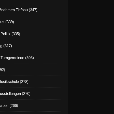
nahmen Tiefbau (347)
us (339)
Politik (335)
g (317)
 Turngemeinde (303)
92)
Musikschule (278)
Ausstellungen (270)
rbeit (266)