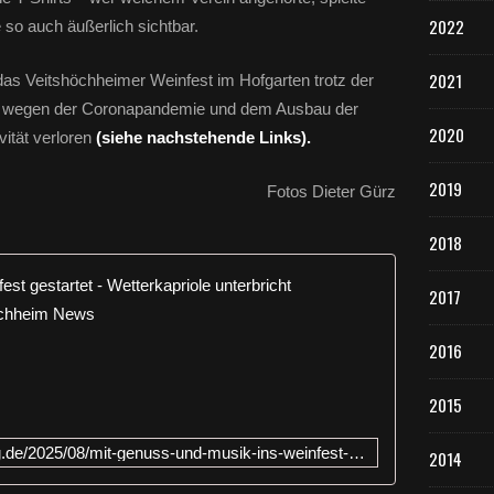
e
2022
so auch äußerlich sichtbar.
i
t
s
2021
das Veitshöchheimer Weinfest im Hofgarten trotz der
h
22 wegen der Coronapandemie und dem Ausbau der
ö
2020
vität verloren
(siehe nachstehende Links).
c
h
h
2019
Fotos Dieter Gürz
e
i
2018
m
e
Mit Genuss
r
2017
W
L
e
2016
i
i
n
n
k
f
2015
a
e
u
s
https://www.veitshoechheim-blog.de/2025/08/mit-genuss-und-musik-ins-weinfest-gestartet-wetterkapriole-unterbricht-stimmungsvollen-auftakt.html
2014
f
t
M
i