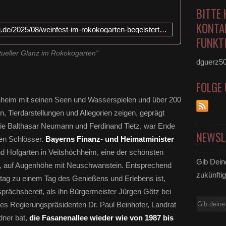
n
BITTE 
k
i
KONTA
https://www.veitshoechheim-blog.de/2025/08/weinfest-im-rokokogarten-begeistert-erneut-festkoordinator-wolfgang-hagedorn-der-aufwand-hat-sich-gelohnt.html
s
FUNKTI
c
h
ktueller Glanz im Rokokogarten"
dguerz5
e
r
G
FOLGE
e
hheim mit seinen Seen und Wasserspielen und über 200
n
n, Tierdarstellungen und Allegorien zeigen, geprägt
u
s
e Balthasar Neumann und Ferdinand Tietz, war Ende
NEWSL
s
hen Schlösser.
Bayerns Finanz- und Heimatminister
i
d Hofgarten in Veitshöchheim, eine der schönsten
n
Gib Dein
f
, auf Augenhöhe mit Neuschwanstein. Entsprechend
ü
zukünftig
ag zu einem Tag des Genießens und Erlebens ist,
r
sprächsbereit, als ihn Bürgermeister Jürgen Götz bei
s
E-
t
s Regierungspräsidenten Dr. Paul Beinhofer, Landrat
l
Mail
ner bat,
die Fasanenallee wieder wie von 1987 bis
i