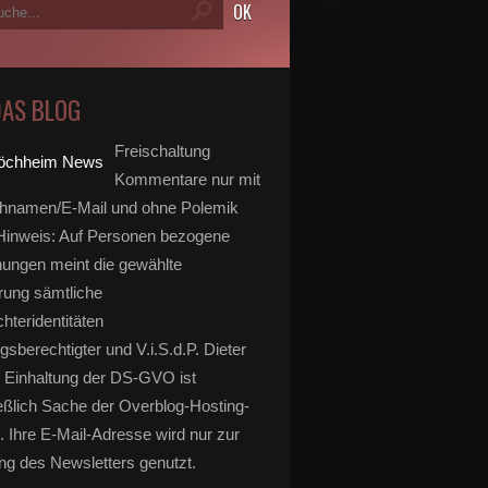
DAS BLOG
Freischaltung
Kommentare nur mit
hnamen/E-Mail und ohne Polemik
inweis: Auf Personen bezogene
ungen meint die gewählte
rung sämtliche
hteridentitäten
gsberechtigter und V.i.S.d.P. Dieter
 Einhaltung der DS-GVO ist
m Rokokogarten begeistert erneut - Resümee Festkoordi
eßlich Sache der Overblog-Hosting-
. Ihre E-Mail-Adresse wird nur zur
g des Newsletters genutzt.