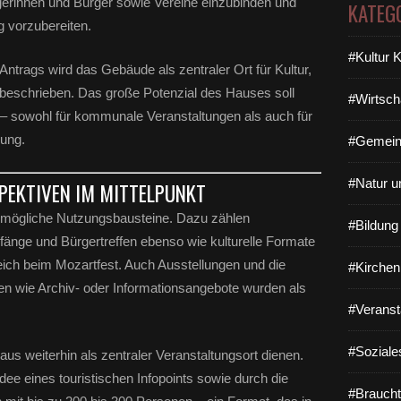
gerinnen und Bürger sowie Vereine einzubinden und
KATEG
ng vorzubereiten.
#Kultur 
Antrags wird das Gebäude als zentraler Ort für Kultur,
 beschrieben. Das große Potenzial des Hauses soll
#Wirtsch
 – sowohl für kommunale Veranstaltungen als auch für
zung.
#Gemein
#Natur u
PEKTIVEN IM MITTELPUNKT
e mögliche Nutzungsbausteine. Dazu zählen
#Bildun
änge und Bürgertreffen ebenso wie kulturelle Formate
ich beim Mozartfest. Auch Ausstellungen und die
#Kirchen
n wie Archiv- oder Informationsangebote wurden als
#Veranst
#Soziale
Haus weiterhin als zentraler Veranstaltungsort dienen.
dee eines touristischen Infopoints sowie durch die
#Braucht