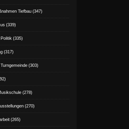
nahmen Tiefbau (347)
us (339)
Politik (335)
g (317)
 Turngemeinde (303)
92)
Musikschule (278)
Ausstellungen (270)
rbeit (265)