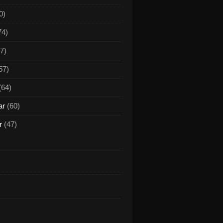
0)
74)
7)
57)
(64)
ar
(60)
r
(47)