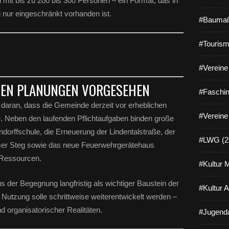
 mit bis zu 200 bis 300 Personen – ein Format, das in
 nur eingeschränkt vorhanden ist.
#Baumaß
#Tourism
#Vereine 
ETEN PLANUNGEN VORGESEHEN
#Faschin
 daran, dass die Gemeinde derzeit vor erheblichen
#Vereine
e. Neben den laufenden Pflichtaufgaben binden große
ndorffschule, die Erneuerung der Lindentalstraße, der
#LWG (2
er Steg sowie das neue Feuerwehrgerätehaus
e Ressourcen.
#Kultur 
s der Begegnung langfristig als wichtiger Baustein der
#Kultur 
Nutzung solle schrittweise weiterentwickelt werden –
nd organisatorischer Realitäten.
#Jugenda