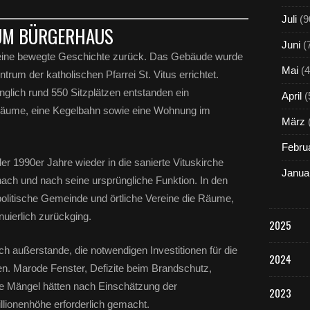
Juli
(9
UM BÜRGERHAUS
Juni
(
 eine bewegte Geschichte zurück. Das Gebäude wurde
Mai
(4
um der katholischen Pfarrei St. Vitus errichtet.
glich rund 550 Sitzplätzen entstanden ein
April
(
äume, eine Kegelbahn sowie eine Wohnung im
März
Febru
r 1990er Jahre wieder in die sanierte Vituskirche
Janua
ach und nach seine ursprüngliche Funktion. In den
 politische Gemeinde und örtliche Vereine die Räume,
nuierlich zurückging.
2025
ich außerstande, die notwendigen Investitionen für die
2024
. Marode Fenster, Defizite beim Brandschutz,
che Mängel hätten nach Einschätzung der
2023
illionenhöhe erforderlich gemacht.