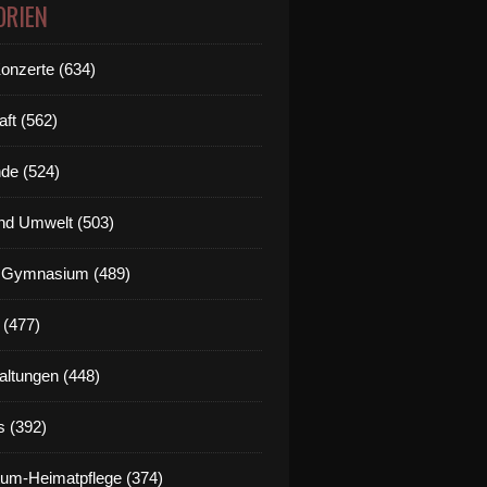
ORIEN
Konzerte (634)
aft (562)
de (524)
nd Umwelt (503)
g Gymnasium (489)
 (477)
altungen (448)
s (392)
um-Heimatpflege (374)