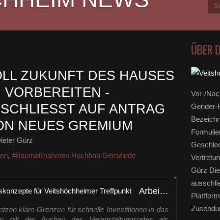
ÜBER 
OLL ZUKUNFT DES HAUSES
VORBEREITEN -
Vor-/Nac
CHLIESST AUF ANTRAG D
Gender-H
Bezeichn
ON NEUES GREMIUM
Formulie
ieter Gürz
Geschlec
hen
,
#Baumaßnahmen Hochbau Gemeinde
Vertretun
Gürz Die
ausschli
Arbeitskreis entwickelt Nutzungskonzepte für Veitshöchheimer Treffpunkt
Plattform
Zusendun
zen klare Grenzen für schnelle Investitionen in das
 gilt der Ausbau des Veranstaltungsortes als