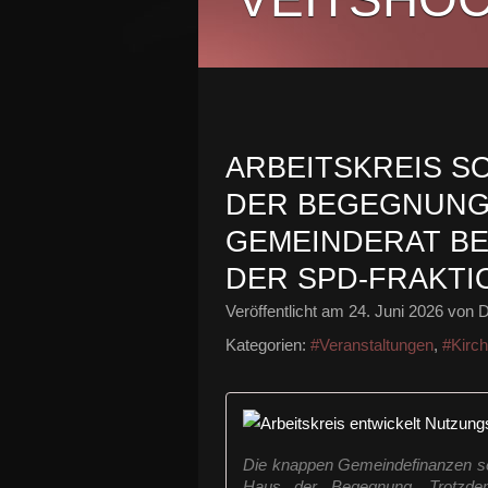
ARBEITSKREIS S
DER BEGEGNUNG 
GEMEINDERAT BES
ER SPD-FRAKTI
Veröffentlicht am
24. Juni 2026
von D
Kategorien:
#Veranstaltungen
,
#Kirc
Die knappen Gemeindefinanzen set
Haus der Begegnung. Trotzdem