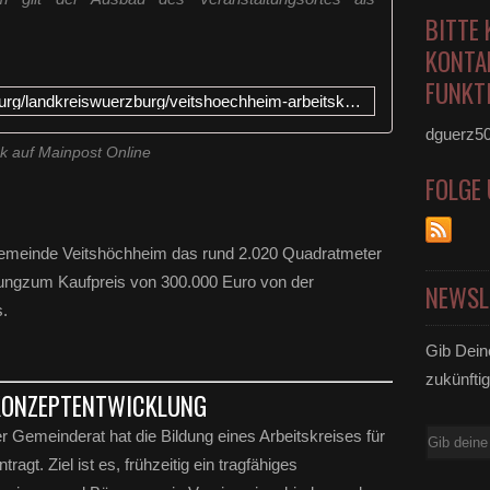
BITTE 
KONTA
FUNKTI
https://www.mainpost.de/wuerzburg/landkreiswuerzburg/veitshoechheim-arbeitskreis-entwickelt-nutzungskonzepte-fuer-veitshoechheimer-treffpunkt-114373321
dguerz5
nk auf Mainpost Online
FOLGE
meinde Veitshöchheim das rund 2.020 Quadratmeter
ungzum Kaufpreis von 300.000 Euro von der
NEWSL
s.
Gib Dein
zukünftig
 KONZEPTENTWICKLUNG
 Gemeinderat hat die Bildung eines Arbeitskreises für
E-
t. Ziel ist es, frühzeitig ein tragfähiges
Mail