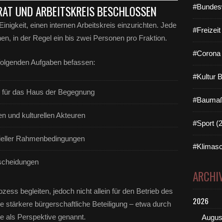
#Bundes
AT UND ARBEITSKREIS BESCHLOSSEN
nigkeit, einen internen Arbeitskreis einzurichten. Jede
#Freizei
nnen, in der Regel ein bis zwei Personen pro Fraktion.
#Corona 
t folgenden Aufgaben befassen:
#Kultur 
 für das Haus der Begegnung
#Baumaß
n und kulturellen Akteuren
#Sport (
zieller Rahmenbedingungen
#Klimasc
tscheidungen
ARCHI
ess begleiten, jedoch nicht allein für den Betrieb des
2026
e stärkere bürgerschaftliche Beteiligung – etwa durch
e als Perspektive genannt.
Augus