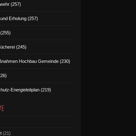
wehr (257)
t und Erholung (257)
(255)
Bücherei (245)
nahmen Hochbau Gemeinde (230)
226)
hutz-Energieleitplan (219)
VE
t
(21)