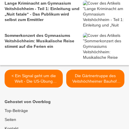
Lange Kriminacht am Gymnasium
Veitshöchheim - Teil 1: Einleitung und
„Nuit fatale“ - Das Publikum wird
selbst zum Ermittler
Sommerkonzert des Gymnasiums
Veitshöchheim: Musikalische Reise
stimmt auf die Ferien ein
< Ein Signal geht um die
Die Gärtnertruppe des
Welt - Die US-Übung
Veitshöchheimer Bauhofs
„Warfighter“ nutzt das
freut sich über einen neuen
Fernmeldebataillon 10, um
neuen VW Crafter
den Betrieb einer
Pritschenwagen mit
Gehostet von Overblog
Funkstrecke zwischen
Doppelkabine >
Grafenwöhr und
Top-Beiträge
Veitshöchheim zu üben
Seiten
Kontakt