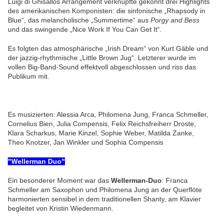
Luigi di Ghisallos Arrangement verknüpfte gekonnt drei Highlights
des amerikanischen Komponisten: die sinfonische „Rhapsody in
Blue“, das melancholische „Summertime“ aus
Porgy and Bess
und das swingende „Nice Work If You Can Get It“.
Es folgten das atmosphärische „Irish Dream“ von Kurt Gäble und
der jazzig-rhythmische „Little Brown Jug“. Letzterer wurde im
vollen Big-Band-Sound effektvoll abgeschlossen und riss das
Publikum mit.
Es musizierten: Alessia Arca, Philomena Jung, Franca Schmeller,
Cornelius Bien, Julia Compensis, Felix Reichsfreiherr Droste,
Klara Scharkus, Marie Kinzel, Sophie Weber, Matilda Zanke,
Theo Knotzer, Jan Winkler und Sophia Compensis
"Wellerman Duo"
Ein besonderer Moment war das
Wellerman-Duo
: Franca
Schmeller am Saxophon und Philomena Jung an der Querflöte
harmonierten sensibel in dem traditionellen Shanty, am Klavier
begleitet von Kristin Wiedenmann.