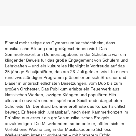
Einmal mehr zeigte das Gymnasium Veitshöchheim, dass
musikalische Bildung dort großgeschrieben wird. Das
Sommerkonzert am Donnerstagabend in der Schulaula war ein
klingender Beweis für das große Engagement von Schülern und
Lehrkräften – und ein kulturelles Highlight in Vorfreude auf das
25-jährige Schuljubiläum, das am 26. Juli gefeiert wird. In einem
rund zweistündigen Programm präsentierten sich Streicher und
Bläser in unterschiedlichsten Besetzungen, vom Duo bis zum
großen Orchester. Das Publikum erlebte ein Feuerwerk aus
klassischen Werken, jazzigen Klängen und populären Hits –
allesamt souverän und mit spürbarer Spielfreude dargeboten.
Schulleiter Dr. Bernhard Brunner eröffnete das Konzert sichtlich
bewegt. Er freue sich „unfassbar“, nach dem Kammerkonzert im
Frühling nun erneut ein großes musikalisches Ereignis
anzukündigen. Die Mitwirkenden, so betonte er, hätten sich im
Vorfeld eine Woche lang in der Musikakademie Schloss
Weikersheim intensiv vorbereitet – mit hörbarem Erfolg.