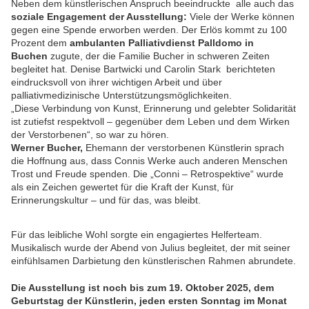
Neben dem künstlerischen Anspruch beeindruckte alle auch das
soziale Engagement der Ausstellung:
Viele der Werke können
gegen eine Spende erworben werden. Der Erlös kommt zu 100
Prozent dem
ambulanten Palliativdienst Palldomo in
Buchen
zugute, der die Familie Bucher in schweren Zeiten
begleitet hat. Denise Bartwicki und Carolin Stark berichteten
eindrucksvoll von ihrer wichtigen Arbeit und über
palliativmedizinische Unterstützungsmöglichkeiten.
„Diese Verbindung von Kunst, Erinnerung und gelebter Solidarität
ist zutiefst respektvoll – gegenüber dem Leben und dem Wirken
der Verstorbenen“, so war zu hören.
Werner Bucher,
Ehemann der verstorbenen Künstlerin sprach
die Hoffnung aus
, dass Connis Werke auch anderen Menschen
Trost und Freude spenden. Die „Conni – Retrospektive“ wurde
als ein Zeichen gewertet für die Kraft der Kunst, für
Erinnerungskultur – und für das, was bleibt.
Für das leibliche Wohl sorgte ein engagiertes Helferteam.
Musikalisch wurde der Abend von Julius begleitet, der mit seiner
einfühlsamen Darbietung den künstlerischen Rahmen abrundete.
Die Ausstellung ist noch bis zum 19. Oktober 2025, dem
Geburtstag der Künstlerin, jeden ersten Sonntag im Monat