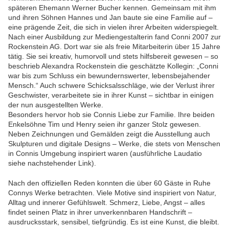
späteren Ehemann Werner Bucher kennen. Gemeinsam mit ihm
und ihren Söhnen Hannes und Jan baute sie eine Familie auf –
eine prägende Zeit, die sich in vielen ihrer Arbeiten widerspiegelt.
Nach einer Ausbildung zur Mediengestalterin fand Conni 2007 zur
Rockenstein AG. Dort war sie als freie Mitarbeiterin über 15 Jahre
tätig. Sie sei kreativ, humorvoll und stets hilfsbereit gewesen – so
beschrieb Alexandra Rockenstein die geschätzte Kollegin: „Conni
war bis zum Schluss ein bewundernswerter, lebensbejahender
Mensch.“ Auch schwere Schicksalsschläge, wie der Verlust ihrer
Geschwister, verarbeitete sie in ihrer Kunst – sichtbar in einigen
der nun ausgestellten Werke.
Besonders hervor hob sie Connis Liebe zur Familie. Ihre beiden
Enkelsöhne Tim und Henry seien ihr ganzer Stolz gewesen.
Neben Zeichnungen und Gemälden zeigt die Ausstellung auch
Skulpturen und digitale Designs – Werke, die stets von Menschen
in Connis Umgebung inspiriert waren (ausführliche Laudatio
siehe nachstehender Link).
Nach den offiziellen Reden konnten die über 60 Gäste in Ruhe
Connys Werke betrachten. Viele Motive sind inspiriert von Natur,
Alltag und innerer Gefühlswelt. Schmerz, Liebe, Angst – alles
findet seinen Platz in ihrer unverkennbaren Handschrift –
ausdrucksstark, sensibel, tiefgründig. Es ist eine Kunst, die bleibt.