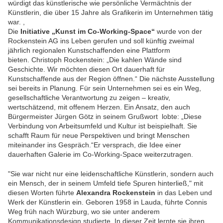
würdigt das künstlerische wie persönliche Vermächtnis der
Künstlerin, die über 15 Jahre als Grafikerin im Unternehmen tätig
war. ,
Die
Initiative „Kunst im Co-Working-Space“
wurde von der
Rockenstein AG ins Leben gerufen und soll künftig zweimal
jährlich regionalen Kunstschaffenden eine Plattform
bieten. Christoph Rockenstein: „Die kahlen Wände sind
Geschichte. Wir möchten diesen Ort dauerhaft für
Kunstschaffende aus der Region öffnen.“ Die nächste Ausstellung
sei bereits in Planung. Für sein Unternehmen sei es ein Weg,
gesellschaftliche Verantwortung zu zeigen – kreativ,
wertschätzend, mit offenem Herzen. Ein Ansatz, den auch
Bürgermeister Jürgen Götz in seinem Grußwort lobte: „Diese
Verbindung von Arbeitsumfeld und Kultur ist beispielhaft. Sie
schafft Raum für neue Perspektiven und bringt Menschen
miteinander ins Gespräch.“Er versprach, die Idee einer
dauerhaften Galerie im Co-Working-Space weiterzutragen.
"Sie war nicht nur eine leidenschaftliche Künstlerin, sondern auch
ein Mensch, der in seinem Umfeld tiefe Spuren hinterließ," mit
diesen Worten führte
Alexandra Rockenstein
in das Leben und
Werk der Künstlerin ein. Geboren 1958 in Lauda, führte Connis
Weg früh nach Würzburg, wo sie unter anderem
Kommunikationsdesign studierte. In dieser Zeit lernte sie ihren