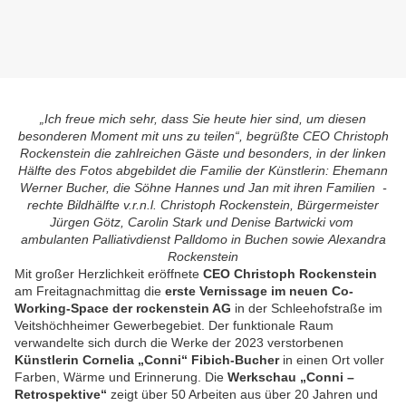
„Ich freue mich sehr, dass Sie heute hier sind, um diesen
besonderen Moment mit uns zu teilen“, begrüßte CEO Christoph
Rockenstein die zahlreichen Gäste und besonders, in der linken
Hälfte des Fotos abgebildet die Familie der Künstlerin: Ehemann
Werner Bucher, die Söhne Hannes und Jan mit ihren Familien -
rechte Bildhälfte v.r.n.l. Christoph Rockenstein, Bürgermeister
Jürgen Götz, Carolin Stark und Denise Bartwicki vom
ambulanten Palliativdienst Palldomo in Buchen sowie Alexandra
Rockenstein
Mit großer Herzlichkeit eröffnete
CEO Christoph Rockenstein
am Freitagnachmittag die
erste Vernissage im neuen Co-
Working-Space der rockenstein AG
in der Schleehofstraße im
Veitshöchheimer Gewerbegebiet. Der funktionale Raum
verwandelte sich durch die Werke der 2023 verstorbenen
Künstlerin Cornelia „Conni“ Fibich-Bucher
in einen Ort voller
Farben, Wärme und Erinnerung. Die
Werkschau „Conni –
Retrospektive“
zeigt über 50 Arbeiten aus über 20 Jahren und