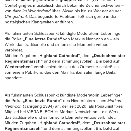
Conte) ging es musikalisch durch bekannte Zeichentrickwelten –
von
Alice im Wunderland
über
Wickie
bis hin zu
Wer hat an der
Uhr gedreht
. Das begeisterte Publikum ließ sich gerne in die
nostalgischen Klangwelten entführen.
Als fulminanten Schlusspunkt kündigte Moderatorin Leberfinger
die Polka
„Eine letzte Runde“
von Markus Nentwich an – ein
Werk, das traditionelle und sinfonische Elemente virtuos
verbindet.
Mit den Zugaben
„Highland Cathedral“
, dem
„Deutschmeister
Regimentsmarsch“
und dem stimmungsvollen
„Bis bald auf
Wiedersehen“
verabschiedete sich das Orchester schließlich
von einem Publikum, das den Mainfrankensälen lange Beifall
spendete.
Als fulminanten Schlusspunkt kündigte Moderatorin Leberfinger
die Polka
„Eine letzte Runde“
des Niederösterreiches
Markus
Nentwich
(Jahrgang 1994) an, der seit 2020 als Posaunist fixes
Mitglied bei VIERA BLECH ist.Markus Nentwich an – ein Werk,
das traditionelle und sinfonische Elemente virtuos verbindet.
Mit den Zugaben
„Highland Cathedral“
, dem
„Deutschmeister
Regimentsmarsch“
und dem stimmungsvollen
„Bis bald auf