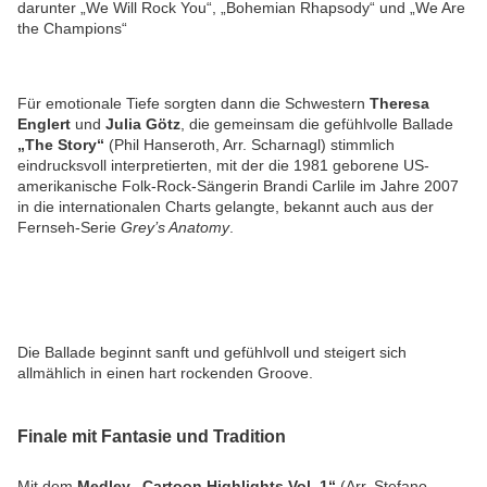
darunter „We Will Rock You“, „Bohemian Rhapsody“ und „We Are
the Champions“
Für emotionale Tiefe sorgten dann die Schwestern
Theresa
Englert
und
Julia Götz
, die gemeinsam die gefühlvolle Ballade
„The Story“
(Phil Hanseroth, Arr. Scharnagl) stimmlich
eindrucksvoll interpretierten, mit der die 1981 geborene US-
amerikanische Folk-Rock-Sängerin Brandi Carlile im Jahre 2007
in die internationalen Charts gelangte, bekannt auch aus der
Fernseh-Serie
Grey’s Anatomy
.
Die Ballade beginnt sanft und gefühlvoll und steigert sich
allmählich in einen hart rockenden Groove.
Finale mit Fantasie und Tradition
Mit dem
Medley
„Cartoon Highlights Vol. 1“
(Arr. Stefano