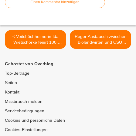
Einen Kommentar hinzufügen
< Veitshöchheimerin Ida
Reger Austausch zwischen
Wietschorke feiert 100.
Biolandwirten und CSU-
Geburtstag: Vital, geistig fit
Landtagsabgeordneten am
und voller Lebensfreude
EU-Mittelpunkt in Gadheim
>
Gehostet von Overblog
Top-Beiträge
Seiten
Kontakt
Missbrauch melden
Servicebedingungen
Cookies und persönliche Daten
Cookies-Einstellungen