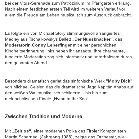
bei der Vitus-Serenade zum Patrozinium im Pfarrgarten erklang.
Nach einem festlichen ersten Teil wird im weiteren Verlauf vor
allem die Freude am Leben musikalisch zum Ausdruck gebracht.
Es folgte ein von Michael Story stimmungsvoll arrangiertes
Medley aus Tschaikowskys Ballett
„Der Nussknacker“
, das
Moderatorin Conny Leberfinger
mit einer persönlichen
Kindheitserinnerung links neben ihr ansagte. Ihre charmante,
fundierte Moderation zog sich informativ und unterhaltsam durch
den gesamten Abend.
Besonders dramatisch geriet das sinfonische Werk
"Moby Dick"
von Michael Geisler, das die dramatische Jagd Kapitän Ahabs auf
den weißen Wal musikalisch schilderte – bis hin zum
melancholischen Finale „Hymn to the Sea“.
Zwischen Tradition und Moderne
Mit
„Zeitlos“
, einer modernen Polka des Tiroler Komponisten
Martin Scharnagl (Jahrgang 1988), zeigte das Orchester, wie