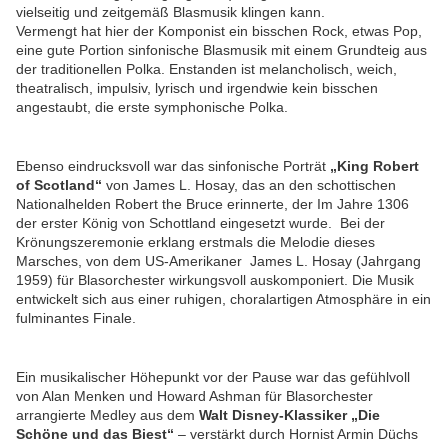
vielseitig und zeitgemäß Blasmusik klingen kann.
Vermengt hat hier der Komponist ein bisschen Rock, etwas Pop,
eine gute Portion sinfonische Blasmusik mit einem Grundteig aus
der traditionellen Polka. Enstanden ist melancholisch, weich,
theatralisch, impulsiv, lyrisch und irgendwie kein bisschen
angestaubt, die erste symphonische Polka.
Ebenso eindrucksvoll war das sinfonische Porträt
„King Robert
of Scotland“
von James L. Hosay, das an den schottischen
Nationalhelden Robert the Bruce erinnerte, der Im Jahre 1306
der erster König von Schottland eingesetzt wurde. Bei der
Krönungszeremonie erklang erstmals die Melodie dieses
Marsches, von dem US-Amerikaner James L. Hosay (Jahrgang
1959) für Blasorchester wirkungsvoll auskomponiert. Die Musik
entwickelt sich aus einer ruhigen, choralartigen Atmosphäre in ein
fulminantes Finale.
Ein musikalischer Höhepunkt vor der Pause war das gefühlvoll
von Alan Menken und Howard Ashman für Blasorchester
arrangierte Medley aus dem
Walt Disney-Klassiker „Die
Schöne und das Biest“
– verstärkt durch Hornist Armin Düchs