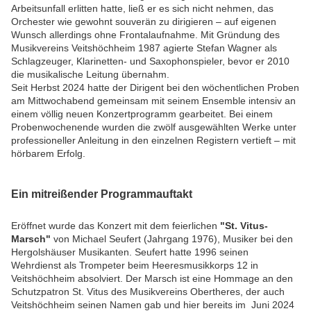
Arbeitsunfall erlitten hatte, ließ er es sich nicht nehmen, das
Orchester wie gewohnt souverän zu dirigieren – auf eigenen
Wunsch allerdings ohne Frontalaufnahme. Mit Gründung des
Musikvereins Veitshöchheim 1987 agierte Stefan Wagner als
Schlagzeuger, Klarinetten- und Saxophonspieler, bevor er 2010
die musikalische Leitung übernahm.
Seit Herbst 2024 hatte der Dirigent bei den wöchentlichen Proben
am Mittwochabend gemeinsam mit seinem Ensemble intensiv an
einem völlig neuen Konzertprogramm gearbeitet. Bei einem
Probenwochenende wurden die zwölf ausgewählten Werke unter
professioneller Anleitung in den einzelnen Registern vertieft – mit
hörbarem Erfolg.
Ein mitreißender Programmauftakt
Eröffnet wurde das Konzert mit dem feierlichen
"St. Vitus-
Marsch"
von Michael Seufert (Jahrgang 1976), Musiker bei den
Hergolshäuser Musikanten. Seufert hatte 1996 seinen
Wehrdienst als Trompeter beim Heeresmusikkorps 12 in
Veitshöchheim absolviert. Der Marsch ist eine Hommage an den
Schutzpatron St. Vitus des Musikvereins Obertheres, der auch
Veitshöchheim seinen Namen gab und hier bereits im Juni 2024