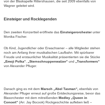
von der Blaskapelle Rittershausen, die seit 2009 ebenfalls von
Wagner geleitet wird.
Einsteiger und Rocklegenden
Den zweiten Konzertteil eröffnete das
Einsteigerorchester
unter
Monika Fischer.
Ob Kind, Jugendlicher oder Erwachsener – alle Mitglieder stehen
noch am Anfang ihrer musikalischen Laufbahn. Mit spürbarer
Freude und erstaunlicher Musikalität präsentierten sie die Stücke
„Emoji Polka“
,
„Sternschnuppenwalzer“
und
„Transformers“
von Alexander Pfluger.
Danach ging es mit dem
Marsch „Abel Tasman“,
ebenfals von
Alexander Pfluger erneut auf große Entdeckungsreise, bevor das
Blasorchester mit dem mitreißenden
Medley „Queen in
Concert“
(Arr. Jay Bocook) Rockgeschichte aufleben ließ –