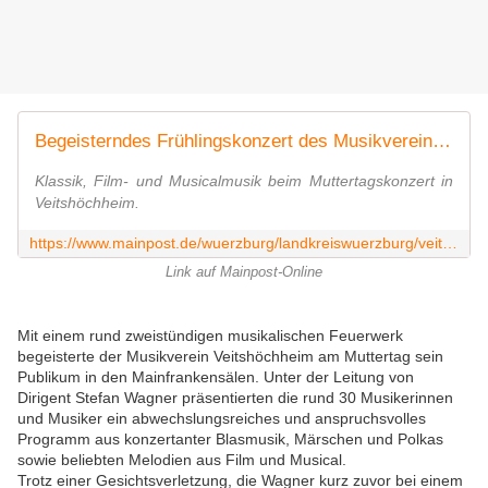
Begeisterndes Frühlingskonzert des Musikvereins Veitshöchheim an Muttertag in den Mainfrankensälen
Klassik, Film- und Musicalmusik beim Muttertagskonzert in
Veitshöchheim.
https://www.mainpost.de/wuerzburg/landkreiswuerzburg/veitshoechheim-begeisterndes-fruehlingskonzert-des-musikvereins-veitshoechheim-an-muttertag-in-den-mainfrankensaelen-109014298
Link auf Mainpost-Online
Mit einem rund zweistündigen musikalischen Feuerwerk
begeisterte der Musikverein Veitshöchheim am Muttertag sein
Publikum in den Mainfrankensälen. Unter der Leitung von
Dirigent Stefan Wagner präsentierten die rund 30 Musikerinnen
und Musiker ein abwechslungsreiches und anspruchsvolles
Programm aus konzertanter Blasmusik, Märschen und Polkas
sowie beliebten Melodien aus Film und Musical.
Trotz einer Gesichtsverletzung, die Wagner kurz zuvor bei einem